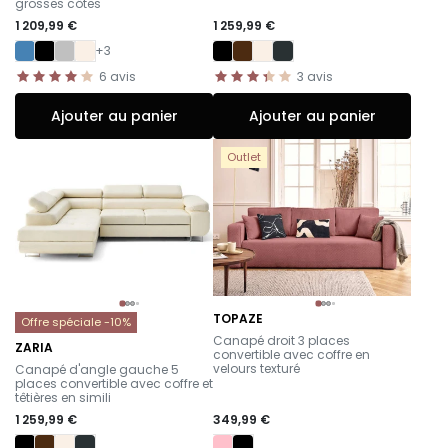
grosses côtes
1 209,99 €
1 259,99 €
+3
6
avis
3
avis
Ajouter au panier
Ajouter au panier
Outlet
TOPAZE
Offre spéciale -10%
-
Canapé droit 3 places
ZARIA
convertible avec coffre en
-
velours texturé
Canapé d'angle gauche 5
places convertible avec coffre et
têtières en simili
1 259,99 €
349,99 €