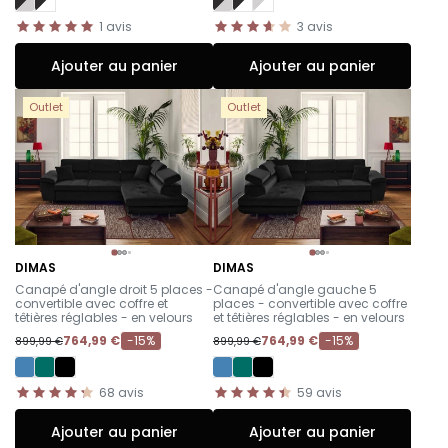
1
avis
3
avis
Ajouter au panier
Ajouter au panier
Outlet
Outlet
DIMAS
DIMAS
-
-
Canapé d'angle droit 5 places -
Canapé d'angle gauche 5
convertible avec coffre et
places - convertible avec coffre
têtières réglables - en velours
et têtières réglables - en velours
764,99 €
-15%
764,99 €
-15%
899,99 €
899,99 €
68
avis
59
avis
Ajouter au panier
Ajouter au panier