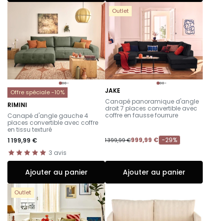
Outlet
JAKE
Offre spéciale -10%
-
Canapé panoramique d'angle
RIMINI
droit 7 places convertible avec
-
coffre en fausse fourrure
Canapé d'angle gauche 4
places convertible avec coffre
en tissu texturé
999,99 €
-29%
1 199,99 €
1 399,99 €
3
avis
Ajouter au panier
Ajouter au panier
Outlet