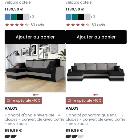
velours côtelé
velours côtelé
1 199,99 €
1 199,99 €
+3
+3
63
avis
63
avis
Ajouter au panier
Ajouter au panier
Offre spéciale -10%
Offre spéciale -10%
VALOS
VALOS
-
-
Canapé d'angle réversible - 4
Canapé panoramique en U - 7
places - convertible avec coffre
places - convertible avec coffre
- en velours
- en velours
699,99 €
899,99 €