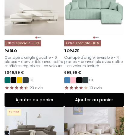
Offre spéciale -10%
Offre spéciale -10%
PABLO
TOPAZE
-
-
Canapé d'angle gauche - 6
Canapé d'angle réversible - 4
places - convertible avec coffre
places - convertible avec coffre
et têtières réglables - en velours
- en velours texturé
1 049,99 €
699,99 €
+3
+3
23
avis
19
avis
Ajouter au panier
Ajouter au panier
Outlet