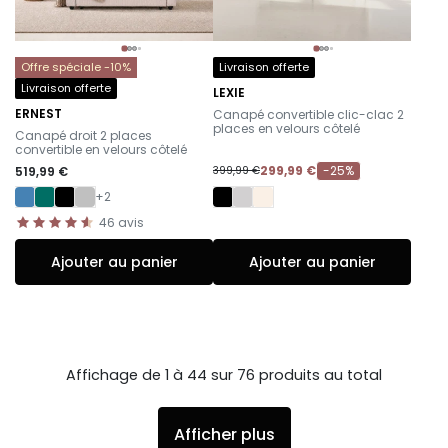
Offre spéciale -10%
Livraison offerte
Livraison offerte
LEXIE
-
ERNEST
Canapé convertible clic-clac 2
-
places en velours côtelé
Canapé droit 2 places
convertible en velours côtelé
299,99 €
-25%
519,99 €
399,99 €
+2
46
avis
Ajouter au panier
Ajouter au panier
Affichage de 1 à 44 sur 76 produits au total
Afficher plus