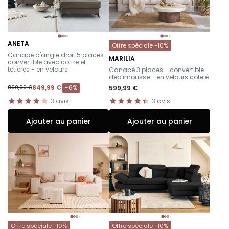
ANETA
Offre spéciale -10%
-
Canapé d'angle droit 5 places -
MARILIA
convertible avec coffre et
-
têtières - en velours
Canapé 3 places - convertible
déplimousse - en velours côtelé
849,99 €
-6%
599,99 €
899,99 €
3
avis
3
avis
Ajouter au panier
Ajouter au panier
Offre spéciale -10%
Offre spéciale -10%