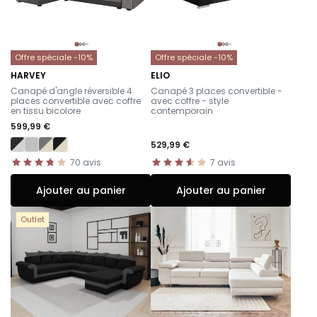
Offre spéciale -10%
Offre spéciale -10%
HARVEY
ELIO
-
-
Canapé d'angle réversible 4
Canapé 3 places convertible -
places convertible avec coffre
avec coffre - style
en tissu bicolore
contemporain
599,99 €
529,99 €
70
avis
7
avis
Ajouter au panier
Ajouter au panier
Outlet