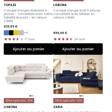
TOPAZE
LISBONA
-
-
Canapé d'angle réversible 4
Canapé d'angle droit 5 places
places - convertible avec coffre,
convertible avec têtières en
tablette et poufs - en velours
velours côtelé
côtelé
829,99 €
+4
899,99 €
17
avis
24
avis
Ajouter au panier
Ajouter au panier
Offre spéciale -10%
Offre spéciale -10%
LISBONA
ZARIA
-
-