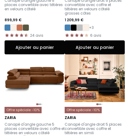
Canapé d'angle gauche 5
Canapé d'angle droit 5 places
places convertible avec têtières
convertible avec coffre et
en velours côtelé
têtières en velours côtelé
grosses côtes
899,99 €
1 209,99 €
+3
24
avis
6
avis
Ajouter au panier
Ajouter au panier
Offre spéciale -10%
Offre spéciale -10%
ZARIA
ZARIA
-
-
Canapé d'angle gauche 5
Canapé d'angle droit 5 places
places convertible avec coffre et
convertible avec coffre et
têtières en velours côtelé
têtières en simili