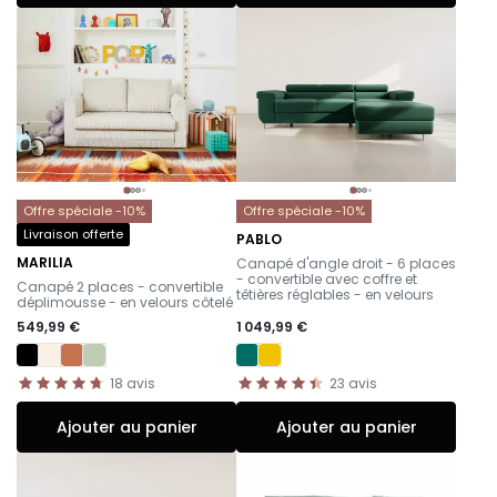
Offre spéciale -10%
Offre spéciale -10%
Livraison offerte
PABLO
-
MARILIA
Canapé d'angle droit - 6 places
-
- convertible avec coffre et
Canapé 2 places - convertible
têtières réglables - en velours
déplimousse - en velours côtelé
549,99 €
1 049,99 €
18
avis
23
avis
Ajouter au panier
Ajouter au panier