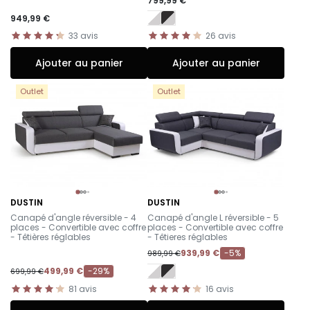
799,99 €
949,99 €
33
avis
26
avis
Ajouter au panier
Ajouter au panier
Outlet
Outlet
DUSTIN
DUSTIN
-
-
Canapé d'angle réversible - 4
Canapé d'angle L réversible - 5
places - Convertible avec coffre
places - Convertible avec coffre
- Têtières réglables
- Têtieres réglables
939,99 €
-5%
989,99 €
499,99 €
-29%
699,99 €
81
avis
16
avis