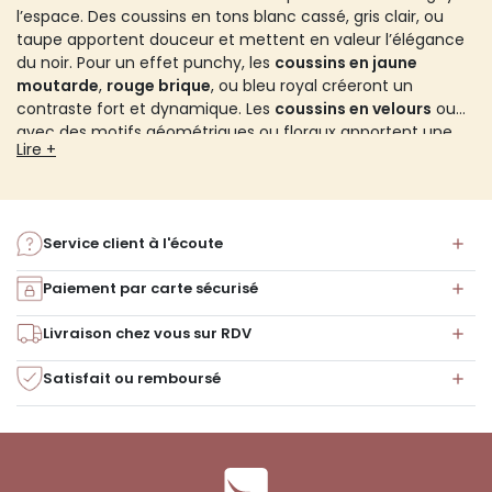
l’espace. Des coussins en tons blanc cassé, gris clair, ou
taupe apportent douceur et mettent en valeur l’élégance
du noir. Pour un effet punchy, les
coussins en jaune
moutarde
,
rouge brique
, ou bleu royal créeront un
contraste fort et dynamique. Les
coussins en velours
ou
avec des motifs géométriques ou floraux apportent une
Lire +
texture supplémentaire et du relief. Les tons pastels
comme le rose pâle ou bleu ciel apportent une touche de
fraîcheur et d’originalité.
Service client à l'écoute
Paiement par carte sécurisé
Livraison chez vous sur RDV
Satisfait ou remboursé