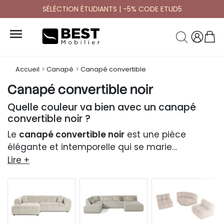
SÉLÉCTION ÉTUDIANTS | -5% CODE ETUD5

Accueil
Canapé
Canapé convertible
Canapé convertible noir
Quelle couleur va bien avec un canapé
convertible noir ?
Le
canapé convertible noir
est une pièce
élégante et intemporelle qui se marie
parfaitement avec des couleurs neutres
Lire +
comme le
blanc cassé
, le
beige
, ou le
gris clair
,
apportant luminosité et équilibre à la pièce.
Pour un look moderne et audacieux, le noir peut
s’associer à des teintes plus vives telles que le
rouge brique
, le
jaune moutarde
, ou le
bleu