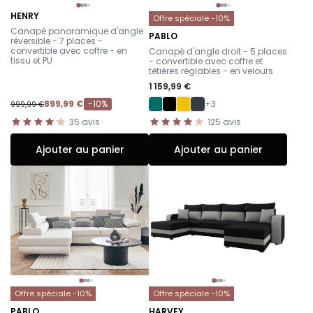
HENRY
Offre spéciale -10%
-
Canapé panoramique d'angle
PABLO
réversible - 7 places -
-
convertible avec coffre - en
Canapé d'angle droit - 5 places
tissu et PU
- convertible avec coffre et
têtières réglables - en velours
1 159,99 €
899,99 €
-10%
+3
999,99 €
35
avis
125
avis
Ajouter au panier
Ajouter au panier
Offre spéciale -10%
Offre spéciale -10%
PABLO
HARVEY