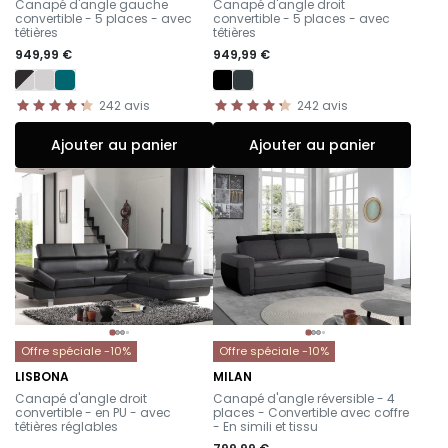
Canapé d'angle gauche
Canapé d'angle droit
convertible - 5 places - avec
convertible - 5 places - avec
têtières
têtières
949,99 €
949,99 €
242
avis
242
avis
Ajouter au panier
Ajouter au panier
Offre spéciale -10%
Offre spéciale -10%
LISBONA
MILAN
-
-
Canapé d'angle droit
Canapé d'angle réversible - 4
convertible - en PU - avec
places - Convertible avec coffre
têtières réglables
- En simili et tissu