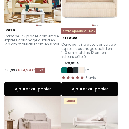
OWEN
Offre spéciale -10%
-
Canapé lit 3 places convertible
OTTAWA
express couchage quotidien
-
140 cm matelas 12 cm en simili
Canapé lit 3 places convertible
express couchage quotidien
140 cm matelas 12 cm en
velours côtelé
1 029,99 €
854,99 €
-5%
+2
899,99 €
3
avis
Ajouter au panier
Ajouter au panier
Outlet