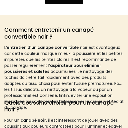
Comment entretenir un canapé
convertible noir ?
L’
entretien d’un canapé convertible
noir est avantageux
car cette couleur masque mieux la poussière et les petites
impuretés que les teintes claires. Il est recommandé de
passer régulièrement l’
aspirateur pour éliminer
poussières et saletés
accumulées. Le nettoyage des
tâches doit être fait rapidement avec des produits
adaptés au tissu choisi pour éviter l’usure prématurée. Pour
les tissus délicats, un nettoyage à la vapeur ou par un
professionnel est conseillé. Enfin, éviter une exposition
prolongée au soleil permet de préserver la couleur et l’éclat
Quels coussins choisir pour un canapé
du canapé.
noir ?
Pour un
canapé noir
, il est intéressant de jouer avec des
coussins aux couleurs contrastées pour illuminer et égayer