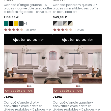
-
-
Canapé d'angle gauche - 5
Canapé panoramique en U 7
places - convertible avec coffre
places convertible avec coffre
et têtières réglables - en velours
en tissu bicolore
1 159,99 €
949,99 €
+3
125
avis
18
avis
Ajouter au panier
Ajouter au panier
Offre spéciale -10%
Offre spéciale -10%
ZARIA
ZARIA
-
-
Canapé d'angle droit -
Canapé d'angle gauche -
convertible avec coffre et
convertible avec coffre et
têtières réglables - 5 places - en
têtières réglables - 5 places - en