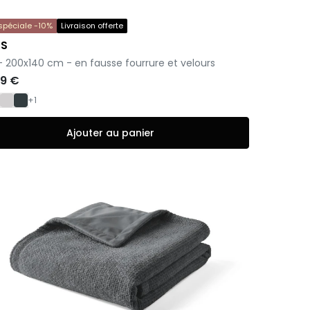
 spéciale -10%
Livraison offerte
US
 - 200x140 cm - en fausse fourrure et velours
99 €
+1
Ajouter au panier