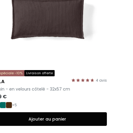
 spéciale -10%
Livraison offerte
4
avis
LA
in - en velours côtelé - 32x57 cm
9 €
+5
Ajouter au panier