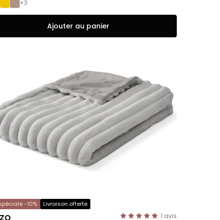
+3
Ajouter au panier
 spéciale -10%
Livraison offerte
1
avis
ZZO