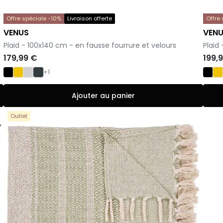
Offre spéciale -10%
Livraison offerte
Offre
VENUS
VEN
-
-
Plaid - 100x140 cm - en fausse fourrure et velours
Plaid
179,99 €
199,
+1
Ajouter au panier
Outlet