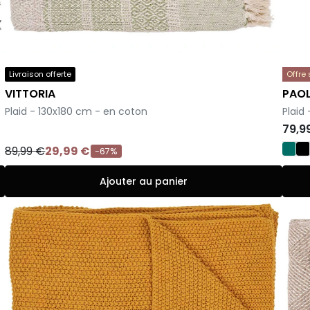
Livraison offerte
Offre
VITTORIA
PAO
-
-
Plaid - 130x180 cm - en coton
Plaid
79,9
89,99 €
29,99 €
-67%
Ajouter au panier