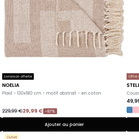
Livraison offerte
Offre
NOELIA
STEL
-
-
Plaid - 130x180 cm - motif abstrait - en coton
Couss
49,9
229,99 €
29,99 €
-87%
Ajouter au panier
Outlet