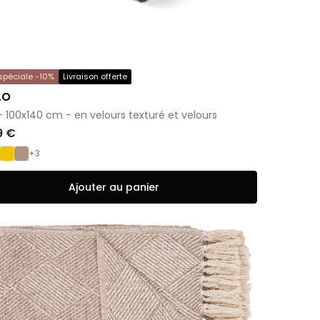
 spéciale -10%
Livraison offerte
LO
 - 100x140 cm - en velours texturé et velours
9 €
+3
Ajouter au panier