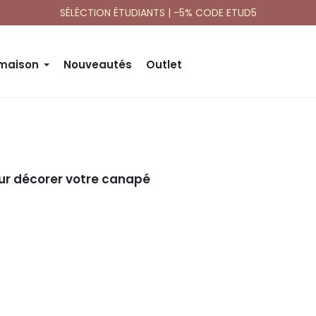
SÉLÉCTION ÉTUDIANTS | -5% CODE ETUD5
 maison
Nouveautés
Outlet
our décorer votre canapé