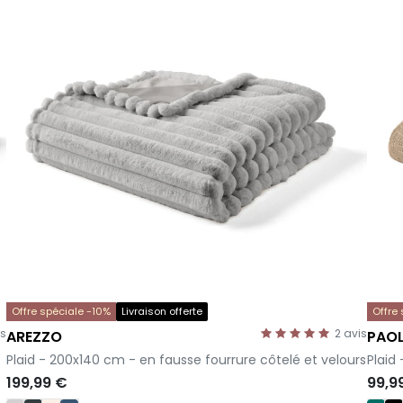
Offre spéciale -10%
Livraison offerte
Offre
is
2
avis
AREZZO
PAO
-
-
Plaid - 200x140 cm - en fausse fourrure côtelé et velours
Plaid
199,99 €
99,9