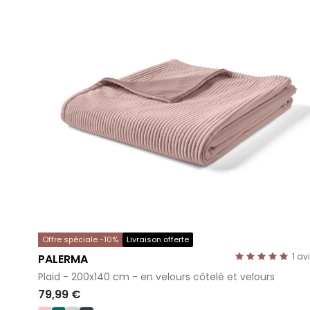
Offre spéciale -10%
Livraison offerte
1
av
PALERMA
-
Plaid - 200x140 cm - en velours côtelé et velours
79,99 €