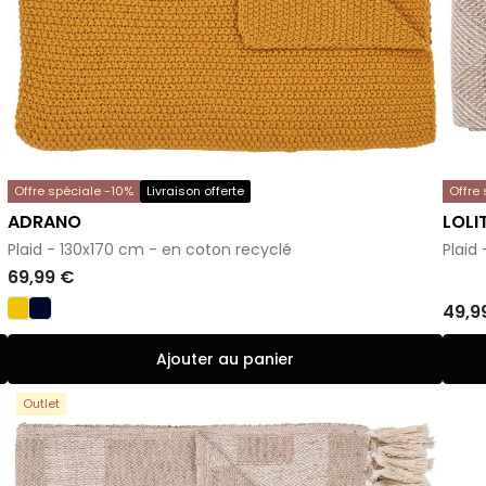
Offre spéciale -10%
Livraison offerte
Offre
ADRANO
LOLI
-
-
Plaid - 130x170 cm - en coton recyclé
Plaid
69,99 €
49,9
Ajouter au panier
Outlet