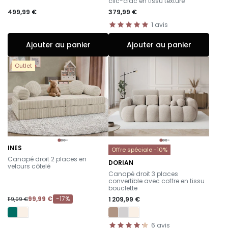
clic-clac en tissu texturé
499,99 €
379,99 €
1
avis
Ajouter au panier
Ajouter au panier
Outlet
INES
Offre spéciale -10%
-
Canapé droit 2 places en
DORIAN
velours côtelé
-
Canapé droit 3 places
convertible avec coffre en tissu
bouclette
99,99 €
-17%
1 209,99 €
119,99 €
6
avis