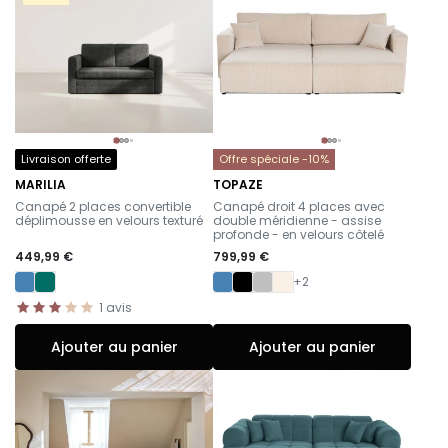
Livraison offerte
Offre spéciale -10%
MARILIA
TOPAZE
-
-
Canapé 2 places convertible
Canapé droit 4 places avec
déplimousse en velours texturé
double méridienne - assise
profonde - en velours côtelé
449,99 €
799,99 €
+2
1
avis
Ajouter au panier
Ajouter au panier