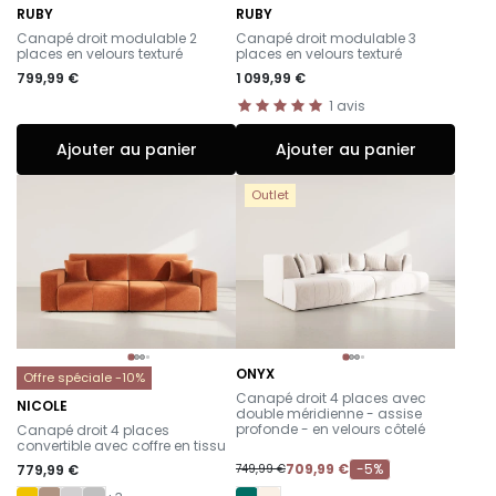
RUBY
RUBY
-
-
Canapé droit modulable 2
Canapé droit modulable 3
places en velours texturé
places en velours texturé
799,99 €
1 099,99 €
1
avis
Ajouter au panier
Ajouter au panier
Outlet
ONYX
Offre spéciale -10%
-
Canapé droit 4 places avec
NICOLE
double méridienne - assise
-
profonde - en velours côtelé
Canapé droit 4 places
convertible avec coffre en tissu
709,99 €
-5%
779,99 €
749,99 €