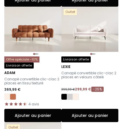
Ajouter au panier
Ajouter au panier
Outlet
Offre spéciale -10%
Livraison offerte
Livraison offerte
LEXIE
-
ADAM
Canapé convertible clic-clac 2
-
places en velours côtelé
Canapé convertible clic-clac 2
places en tissu texturé
299,99 €
-25%
369,99 €
399,99 €
4
avis
Ajouter au panier
Ajouter au panier
Outlet