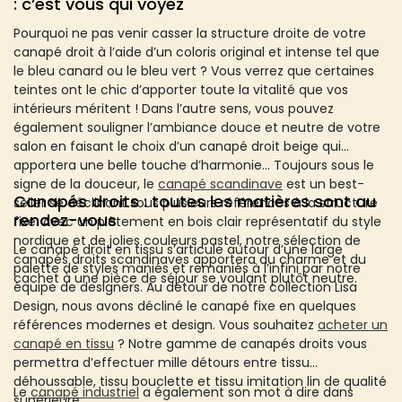
: c’est vous qui voyez
Pourquoi ne pas venir casser la structure droite de votre
canapé droit à l’aide d’un coloris original et intense tel que
le bleu canard ou le bleu vert ? Vous verrez que certaines
teintes ont le chic d’apporter toute la vitalité que vos
intérieurs méritent ! Dans l’autre sens, vous pouvez
également souligner l’ambiance douce et neutre de votre
salon en faisant le choix d’un canapé droit beige qui
apportera une belle touche d’harmonie… Toujours sous le
signe de la douceur, le
canapé scandinave
est un best-
Canapés droits : toutes les matières sont au
seller se déclinant sous plusieurs références à la structure
rendez-vous
fixe. Avec un piètement en bois clair représentatif du style
nordique et de jolies couleurs pastel, notre sélection de
Le canapé droit en tissu s’articule autour d’une large
canapés droits scandinaves apportera du charme et du
palette de styles maniés et remaniés à l’infini par notre
cachet à une pièce de séjour se voulant plutôt neutre.
équipe de designers. Au détour de notre collection Lisa
Design, nous avons décliné le canapé fixe en quelques
références modernes et design. Vous souhaitez
acheter un
canapé en tissu
? Notre gamme de canapés droits vous
permettra d’effectuer mille détours entre tissu
déhoussable, tissu bouclette et tissu imitation lin de qualité
Le
canapé industriel
a également son mot à dire dans
supérieure…