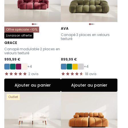
AVA
Offre spéciale -10%
-
Canapé 3 places en velours
Livraison offerte
texturé
GRACE
-
Canapé modulable 2 places en
velours texturé
999,99 €
899,99 €
+4
+4
2
avis
18
avis
Ajouter au panier
Ajouter au panier
Outlet