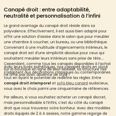
Canapé droit : entre adaptabilité,
neutralité et personnalisation à l’infini
Le grand avantage du canapé droit réside dans sa
polyvalence. Effectivement, il est aussi bien adapté pour
offrir une solution d’assise dans le salon que pour meubler
une chambre à coucher, un bureau, ou une bibliothèque.
Convenant à une multitude d’agencements intérieurs, le
canapé droit est d’une simplicité absolue pour ceux qui
souhaitent meubler leurs intérieurs sans prise de tête.
Cependant, comme tous les canapés disponibles à l’achat
Avec leurs looks esthétiques, nos canapés droits en stock
sur la boutique en ligne de Best Mobilier, sa structure fixe
s’adaptent aux décorations classiques ou contemporaines
ne rime pas avec absence de style !
tout en ayant le potentiel de redéfinir les règles. Entre
canapé droit intemporel
et
sofa bleu canard
audacieux,
vous avez le choix parmi une cinquantaine de références.
Par ailleurs, si vous souhaitez acheter un canapé discret,
mais personnalisable à l’infini, c’est du côté du canapé
droit que vous trouverez votre bonheur. Avec des modèles
droits équipés de 2 à 4 assises, notre gamme regorge de