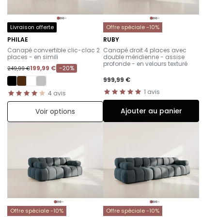
Livraison offerte
Offre spéciale -10%
PHILAE
RUBY
-
-
Canapé convertible clic-clac 2
Canapé droit 4 places avec
places - en simili
double méridienne - assise
profonde - en velours texturé
199,99 €
-20%
249,99 €
999,99 €
1
avis
4
avis
Ajouter au panier
Voir options
Offre spéciale -10%
Offre spéciale -10%