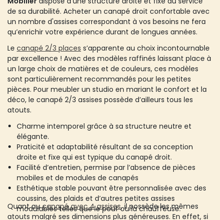
Mobilier
dispose d’une structure droite et fixe au service
de sa durabilité. Acheter un canapé droit confortable avec
un nombre d'assises correspondant à vos besoins ne fera
qu’enrichir votre expérience durant de longues années.
Le
canapé 2/3 places
s’apparente au choix incontournable
par excellence ! Avec des modèles raffinés laissant place à
un large choix de matières et de couleurs, ces modèles
sont particulièrement recommandés pour les petites
pièces. Pour meubler un studio en mariant le confort et la
déco, le canapé 2/3 assises possède d’ailleurs tous les
atouts.
Charme intemporel grâce à sa structure neutre et
élégante.
Praticité et adaptabilité résultant de sa conception
droite et fixe qui est typique du canapé droit.
Facilité d’entretien, permise par l’absence de pièces
mobiles et de modules de canapés
Esthétique stable pouvant être personnalisée avec des
coussins, des plaids et d’autres petites assises
Quant au
canapé avec 4 assises
, il possède les mêmes
modulables telles que le pouf ou la chauffeuse.
atouts malgré ses dimensions plus généreuses. En effet, si