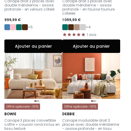
Canapé droit 3 places avec
Canapé droit 3 places avec
double méridienne - assise
double méridienne - assise
profonde - en velours côtelé
profonde - en fausse fourrure
côtelée
999,99 €
1 099,99 €
+5
+4
1
avis
Ajouter au panier
Ajouter au panier
Offre spéciale -10%
Offre spéciale -10%
BOWIE
DEBBIE
-
-
Canapé 3 places convertible
Canapé modulable droit 3
coffre + coussin rond inclus en
places avec double méridienne
tissu texturé
- assise profonde - en tissu