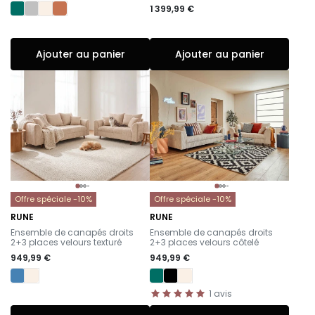
1 399,99 €
Ajouter au panier
Ajouter au panier
Offre spéciale -10%
Offre spéciale -10%
RUNE
RUNE
-
-
Ensemble de canapés droits
Ensemble de canapés droits
2+3 places velours texturé
2+3 places velours côtelé
949,99 €
949,99 €
1
avis