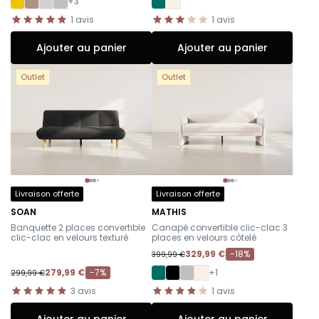
+3
1
avis
1
avis
Ajouter au panier
Ajouter au panier
Outlet
Outlet
Livraison offerte
Livraison offerte
SOAN
MATHIS
-
-
Banquette 2 places convertible
Canapé convertible clic-clac 3
clic-clac en velours texturé
places en velours côtelé
329,99 €
-18%
399,99 €
279,99 €
-7%
+1
299,99 €
3
avis
1
avis