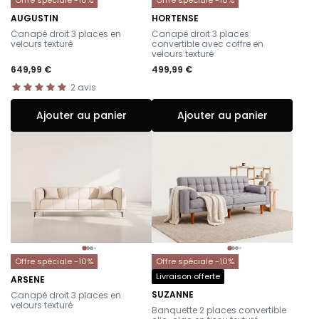
AUGUSTIN
HORTENSE
-
-
Canapé droit 3 places en
Canapé droit 3 places
velours texturé
convertible avec coffre en
velours texturé
649,99 €
499,99 €
2
avis
Ajouter au panier
Ajouter au panier
Offre spéciale -10%
Offre spéciale -10%
Livraison offerte
ARSENE
-
SUZANNE
Canapé droit 3 places en
-
velours texturé
Banquette 2 places convertible