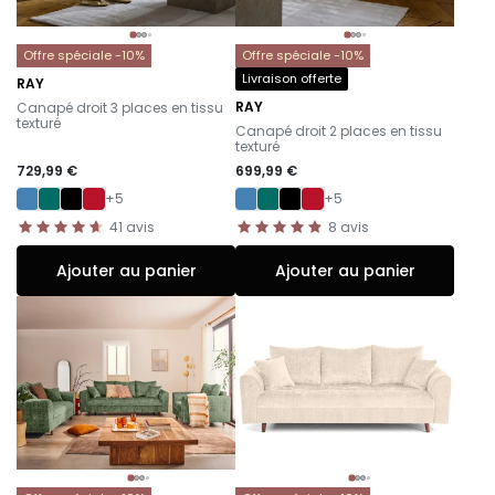
Offre spéciale -10%
Offre spéciale -10%
Livraison offerte
RAY
-
RAY
Canapé droit 3 places en tissu
-
texturé
Canapé droit 2 places en tissu
texturé
729,99 €
699,99 €
+5
+5
41
avis
8
avis
Ajouter au panier
Ajouter au panier