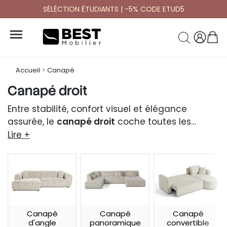
SÉLÉCTION ÉTUDIANTS | -5% CODE ETUD5

Accueil
Canapé
Canapé droit
Entre stabilité, confort visuel et élégance
assurée, le
canapé droit
coche toutes les
cases du salon stylé et bien aménagé.
Lire +
Canapé
Canapé
Canapé
d'angle
panoramique
convertible