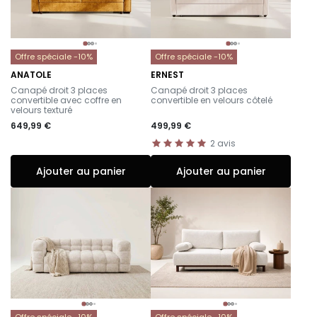
Offre spéciale -10%
Offre spéciale -10%
ANATOLE
ERNEST
-
-
Canapé droit 3 places
Canapé droit 3 places
convertible avec coffre en
convertible en velours côtelé
velours texturé
649,99 €
499,99 €
2
avis
Ajouter au panier
Ajouter au panier
Offre spéciale -10%
Offre spéciale -10%