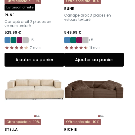
Offre spéciale -10%
Offre spéciale -10%
Livraison offerte
RUNE
-
RUNE
Canapé droit 3 places en
-
velours texturé
Canapé droit 2 places en
velours texturé
529,99 €
549,99 €
+5
+5
7
avis
11
avis
Ajouter au panier
Ajouter au panier
Offre spéciale -10%
Offre spéciale -10%
STELLA
RICHIE
-
-