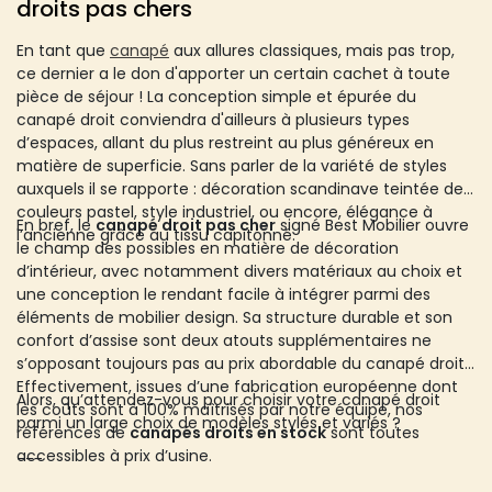
droits pas chers
En tant que
canapé
aux allures classiques, mais pas trop,
ce dernier a le don d'apporter un certain cachet à toute
pièce de séjour ! La conception simple et épurée du
canapé droit conviendra d'ailleurs à plusieurs types
d’espaces, allant du plus restreint au plus généreux en
matière de superficie. Sans parler de la variété de styles
auxquels il se rapporte : décoration scandinave teintée de
couleurs pastel, style industriel, ou encore, élégance à
En bref, le
canapé droit pas cher
signé Best Mobilier ouvre
l’ancienne grâce au tissu capitonné.
le champ des possibles en matière de décoration
d’intérieur, avec notamment divers matériaux au choix et
une conception le rendant facile à intégrer parmi des
éléments de mobilier design. Sa structure durable et son
confort d’assise sont deux atouts supplémentaires ne
s’opposant toujours pas au prix abordable du canapé droit.
Effectivement, issues d’une fabrication européenne dont
Alors, qu’attendez-vous pour choisir votre canapé droit
les coûts sont à 100% maîtrisés par notre équipe, nos
parmi un large choix de modèles stylés et variés ?
références de
canapés droits en stock
sont toutes
accessibles à prix d’usine.
---