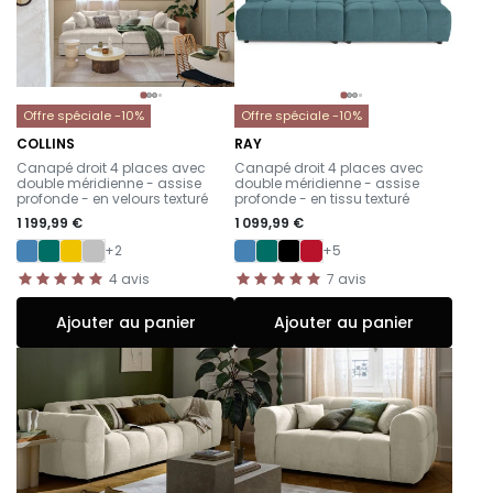
Offre spéciale -10%
Offre spéciale -10%
COLLINS
RAY
-
-
Canapé droit 4 places avec
Canapé droit 4 places avec
double méridienne - assise
double méridienne - assise
profonde - en velours texturé
profonde - en tissu texturé
1 199,99 €
1 099,99 €
+2
+5
4
avis
7
avis
Ajouter au panier
Ajouter au panier