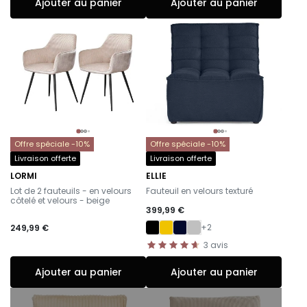
Ajouter au panier
Ajouter au panier
Offre spéciale -10%
Offre spéciale -10%
Livraison offerte
Livraison offerte
LORMI
ELLIE
-
-
Lot de 2 fauteuils - en velours
Fauteuil en velours texturé
côtelé et velours - beige
399,99 €
+2
249,99 €
3
avis
Ajouter au panier
Ajouter au panier