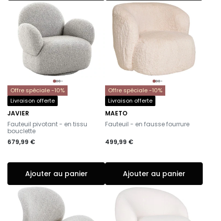
Offre spéciale -10%
Offre spéciale -10%
Livraison offerte
Livraison offerte
JAVIER
MAETO
-
-
Fauteuil pivotant - en tissu
Fauteuil - en fausse fourrure
bouclette
679,99 €
499,99 €
Ajouter au panier
Ajouter au panier