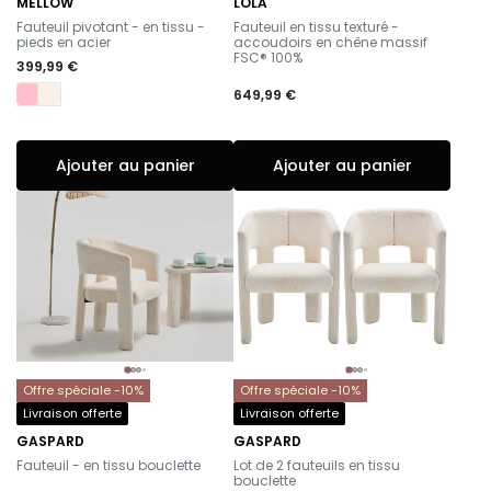
MELLOW
LOLA
-
-
Fauteuil pivotant - en tissu -
Fauteuil en tissu texturé -
pieds en acier
accoudoirs en chêne massif
FSC® 100%
399,99 €
649,99 €
Ajouter au panier
Ajouter au panier
Offre spéciale -10%
Offre spéciale -10%
Livraison offerte
Livraison offerte
GASPARD
GASPARD
-
-
Fauteuil - en tissu bouclette
Lot de 2 fauteuils en tissu
bouclette