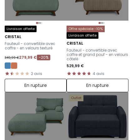
Livraison offerte
Offre spéciale -10%
Livraison offerte
CRISTAL
-
CRISTAL
Fauteuil - convertible avec
-
coffre - en velours texturé
Fauteuil - convertible avec
coffre et grand pouf - en velours
279,99 €
-20%
349,99 €
côtelé
529,99 €
2
avis
4
avis
En rupture
En rupture
Outlet