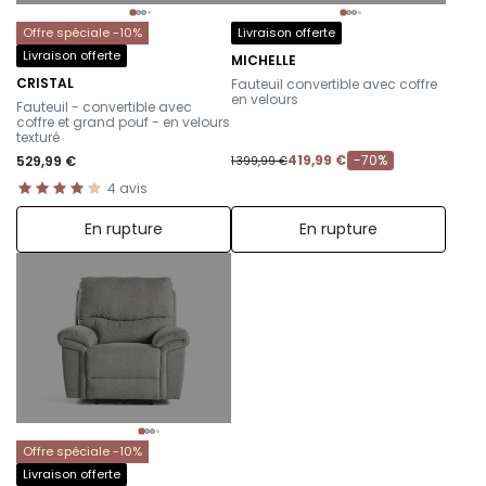
Offre spéciale -10%
Livraison offerte
Livraison offerte
MICHELLE
-
CRISTAL
Fauteuil convertible avec coffre
-
en velours
Fauteuil - convertible avec
coffre et grand pouf - en velours
texturé
419,99 €
-70%
529,99 €
1 399,99 €
4
avis
En rupture
En rupture
Offre spéciale -10%
Livraison offerte