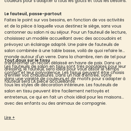
couleurs pour s'adapter à tous les goûts et tous les besoins.
Le fauteuil, passe-partout
Faites le point sur vos besoins, en fonction de vos activités
et de la pièce à laquelle vous destinez le siège, sans vous
cantonner au salon ni au séjour. Pour un fauteuil de lecture,
choisissez un modèle accueillant avec des accoudoirs et
prévoyez un éclairage adapté. Une paire de fauteuils de
salon combinée à une table basse, voilà de quoi refaire le
monde autour d'un verre. Dans la chambre, rien de tel pour
Tout doux sur le tissu
transformer un recoin délaissé en havre de paix. Dans un
Les fauteuils de salon en tissu sont très populaires pour leur
dressing, le fauteuil, sera idéal pour vous assoir le temps
confort et leur polyvalence. Les tissus peuvent être choisis
d’enfiler vos chaussures. Dans un hall d’entrée, votre
dans une variété de couleurs et de motifs pour s'adapter à
fauteuil sera LA pièce accueillante.
tous les styles de décoration intérieure. Les fauteuils de
salon en tissu peuvent être facilement nettoyés et
entretenus, ce qui en fait un choix idéal pour les maisons
avec des enfants ou des animaux de compagnie.
Lire +