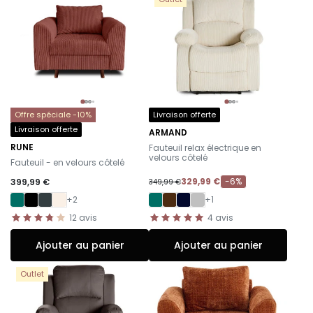
Offre spéciale -10%
Livraison offerte
Livraison offerte
ARMAND
-
RUNE
Fauteuil relax électrique en
-
velours côtelé
Fauteuil - en velours côtelé
329,99 €
-6%
399,99 €
349,99 €
+2
+1
12
avis
4
avis
Ajouter au panier
Ajouter au panier
Outlet