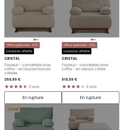
Offre spéciale -10%
Offre spéciale -10%
Livraison offerte
Livraison offerte
CRISTAL
CRISTAL
-
-
Fauteuil - convertible avec
Fauteuil - convertible avec
coffre - en fausse fourrure
coffre - en velours côtelé
côtelée
359,99 €
519,99 €
11
avis
3
avis
En rupture
En rupture
Outlet