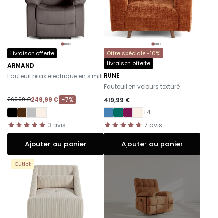
Livraison offerte
Offre spéciale -10%
Livraison offerte
ARMAND
-
RUNE
Fauteuil relax électrique en simili
-
Fauteuil en velours texturé
249,99 €
-7%
419,99 €
269,99 €
+4
3
avis
7
avis
Ajouter au panier
Ajouter au panier
Outlet