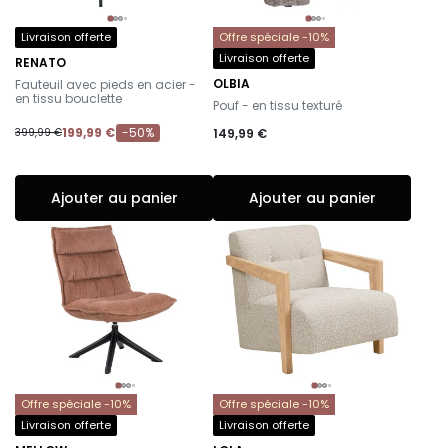
Livraison offerte
Offre spéciale -10%
Livraison offerte
RENATO
-
OLBIA
Fauteuil avec pieds en acier -
-
en tissu bouclette
Pouf - en tissu texturé
199,99 €
-50%
149,99 €
399,99 €
Ajouter au panier
Ajouter au panier
Offre spéciale -10%
Offre spéciale -10%
Livraison offerte
Livraison offerte