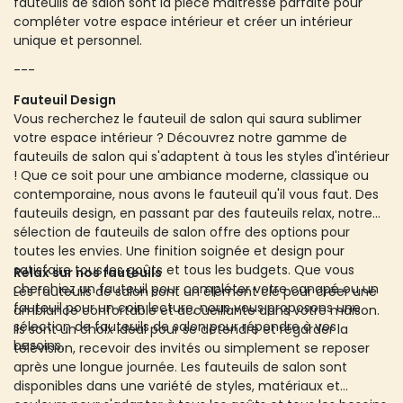
fauteuils de salon sont la pièce maitresse parfaite pour
compléter votre espace intérieur et créer un intérieur
unique et personnel.
---
Fauteuil Design
Vous recherchez le fauteuil de salon qui saura sublimer
votre espace intérieur ? Découvrez notre gamme de
fauteuils de salon qui s'adaptent à tous les styles d'intérieur
! Que ce soit pour une ambiance moderne, classique ou
contemporaine, nous avons le fauteuil qu'il vous faut. Des
fauteuils design, en passant par des fauteuils relax, notre
sélection de fauteuils de salon offre des options pour
toutes les envies. Une finition soignée et design pour
satisfaire tous les goûts et tous les budgets. Que vous
Relax sur nos fauteuils
cherchiez un fauteuil pour compléter votre canapé ou un
Les fauteuils de salon sont un élément clé pour créer une
fauteuil pour un coin lecture, nous vous proposons une
ambiance confortable et accueillante dans votre maison.
sélection de fauteuils de salon pour répondre à vos
Ils sont un choix idéal pour se détendre et regarder la
besoins.
télévision, recevoir des invités ou simplement se reposer
après une longue journée. Les fauteuils de salon sont
disponibles dans une variété de styles, matériaux et