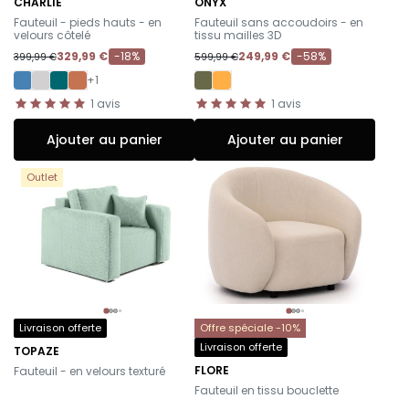
CHARLIE
ONYX
-
-
Fauteuil - pieds hauts - en
Fauteuil sans accoudoirs - en
velours côtelé
tissu mailles 3D
329,99 €
-18%
249,99 €
-58%
399,99 €
599,99 €
+1
1
avis
1
avis
Ajouter au panier
Ajouter au panier
Outlet
Livraison offerte
Offre spéciale -10%
Livraison offerte
TOPAZE
-
FLORE
Fauteuil - en velours texturé
-
Fauteuil en tissu bouclette