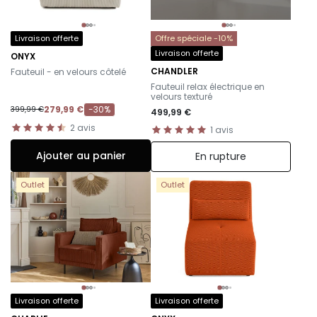
Livraison offerte
Offre spéciale -10%
Livraison offerte
ONYX
-
CHANDLER
Fauteuil - en velours côtelé
-
Fauteuil relax électrique en
velours texturé
279,99 €
-30%
399,99 €
499,99 €
2
avis
1
avis
Ajouter au panier
En rupture
Outlet
Outlet
Livraison offerte
Livraison offerte