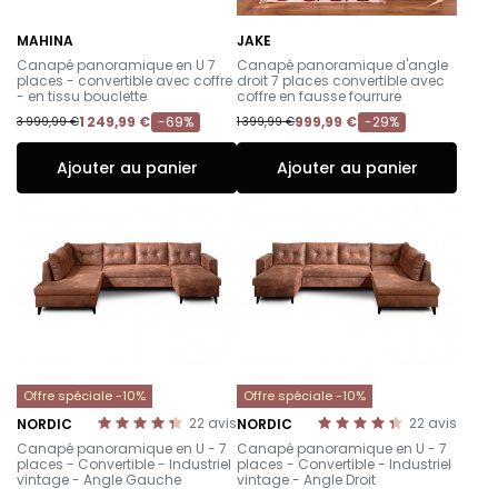
MAHINA
JAKE
-
-
Canapé panoramique en U 7
Canapé panoramique d'angle
places - convertible avec coffre
droit 7 places convertible avec
- en tissu bouclette
coffre en fausse fourrure
1 249,99 €
-69%
999,99 €
-29%
3 999,99 €
1 399,99 €
Ajouter au panier
Ajouter au panier
Offre spéciale -10%
Offre spéciale -10%
22
avis
22
avis
NORDIC
NORDIC
-
-
Canapé panoramique en U - 7
Canapé panoramique en U - 7
places - Convertible - Industriel
places - Convertible - Industriel
vintage - Angle Gauche
vintage - Angle Droit