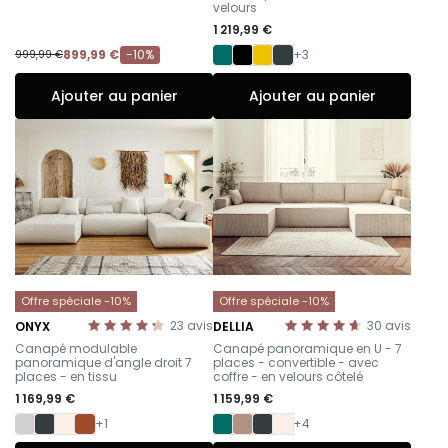
velours
1 219,99 €
899,99 €
-10%
+3
999,99 €
Ajouter au panier
Ajouter au panier
Offre spéciale -10%
Offre spéciale -10%
23
avis
30
avis
ONYX
DELLIA
-
-
Canapé modulable
Canapé panoramique en U - 7
panoramique d'angle droit 7
places - convertible - avec
places - en tissu
coffre - en velours côtelé
1 169,99 €
1 159,99 €
+1
+4