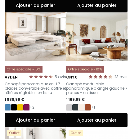
Ajouter au panier
Ajouter au panier
Offre spéciale -10%
Offre spéciale -10%
5
avis
23
avis
AYDEN
ONYX
-
-
Canapé panoramique en U 7
Canapé modulable
places convertible avec coffre et
panoramique d'angle gauche 7
têtières réglables en tissu
places - en tissu
1 989,99 €
1 169,99 €
+2
+1
Ajouter au panier
Ajouter au panier
Outlet
Outlet