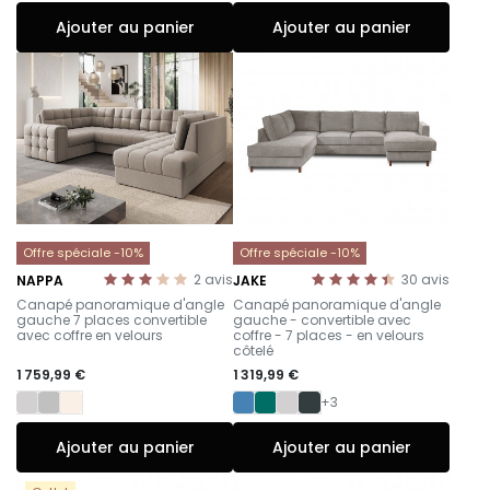
Ajouter au panier
Ajouter au panier
Offre spéciale -10%
Offre spéciale -10%
2
avis
30
avis
NAPPA
JAKE
-
-
Canapé panoramique d'angle
Canapé panoramique d'angle
gauche 7 places convertible
gauche - convertible avec
avec coffre en velours
coffre - 7 places - en velours
côtelé
1 759,99 €
1 319,99 €
+3
Ajouter au panier
Ajouter au panier