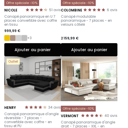
Offre spéciale -10%
Offre spéciale -10%
51
avis
6
avis
NICOLE
COLOMBINE
-
-
Canapé panoramique en U 7
Canapé modulable
places convertible avec coffre
panoramique - 7 places - en
en tissu
velours côtelé
999,99 €
+3
2 159,99 €
Ajouter au panier
Ajouter au panier
Outlet
34
avis
HENRY
Offre spéciale -10%
-
Canapé panoramique d'angle
40
avis
VERMONT
réversible - 7 places -
-
convertible avec coffre - en
Canapé panoramique d'angle
tissu et PU
droit - 7 places - XXL - en