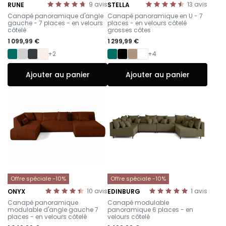
9
avis
13
avis
RUNE
STELLA
-
-
Canapé panoramique d'angle
Canapé panoramique en U - 7
gauche - 7 places - en velours
places - en velours côtelé
côtelé
grosses côtes
1 099,99 €
1 299,99 €
+2
+4
Ajouter au panier
Ajouter au panier
Offre spéciale -10%
Offre spéciale -10%
10
avis
1
avis
ONYX
EDINBURG
-
-
Canapé panoramique
Canapé modulable
modulable d'angle gauche 7
panoramique 6 places - en
places - en velours côtelé
velours côtelé