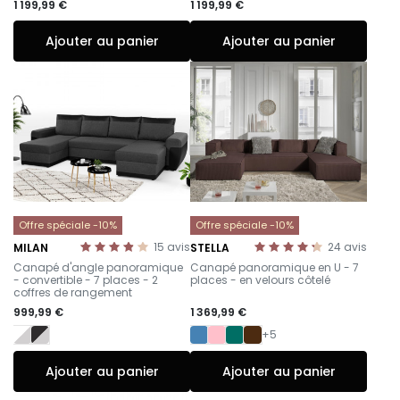
1 199,99 €
1 199,99 €
Ajouter au panier
Ajouter au panier
Offre spéciale -10%
Offre spéciale -10%
15
avis
24
avis
MILAN
STELLA
-
-
Canapé d'angle panoramique
Canapé panoramique en U - 7
- convertible - 7 places - 2
places - en velours côtelé
coffres de rangement
999,99 €
1 369,99 €
+5
Ajouter au panier
Ajouter au panier