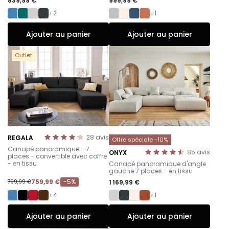
839,99 €
999,99 €
+2
+1
Ajouter au panier
Ajouter au panier
Outlet
28
avis
REGALA
Offre spéciale -10%
-
Canapé panoramique - 7
85
avis
ONYX
places - convertible avec coffre
-
- en tissu
Canapé panoramique d'angle
gauche 7 places - en tissu
759,99 €
-5%
1 169,99 €
799,99 €
+4
+1
Ajouter au panier
Ajouter au panier