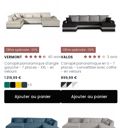
Offre spéciale -10%
Offre spéciale -10%
40
avis
3
avis
VERMONT
VALOS
-
-
Canapé panoramique d'angle
Canapé panoramique en U - 7
gauche - 7 places - XXL - en
places - convertible avec coffre
velours
- en velours
1 219,99 €
899,99 €
+3
Ajouter au panier
Ajouter au panier