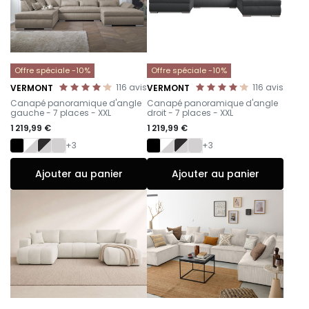
Offre spéciale -10%
Offre spéciale -10%
116
avis
116
avis
VERMONT
VERMONT
-
-
Canapé panoramique d'angle
Canapé panoramique d'angle
gauche - 7 places - XXL
droit - 7 places - XXL
1 219,99 €
1 219,99 €
+3
+3
Ajouter au panier
Ajouter au panier