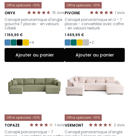
Offre spéciale -10%
Offre spéciale -10%
15
avis
1
avis
ONYX
PIVOINE
-
-
Canapé panoramique d'angle
Canapé panoramique en U - 7
gauche 7 places - en velours
places - convertible avec coffre
côtelé
- en velours texturé
1 169,99 €
1 469,99 €
+4
+2
Ajouter au panier
Ajouter au panier
Offre spéciale -10%
Offre spéciale -10%
1
avis
2
avis
TOPAZE
VERMONT
-
-
Canapé panoramique - 7
Canapé panoramique d'angle