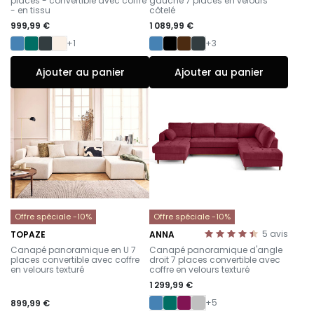
places - convertible avec coffre
gauche 7 places en velours
- en tissu
côtelé
999,99 €
1 089,99 €
+1
+3
Ajouter au panier
Ajouter au panier
Offre spéciale -10%
Offre spéciale -10%
5
avis
TOPAZE
ANNA
-
-
Canapé panoramique en U 7
Canapé panoramique d'angle
places convertible avec coffre
droit 7 places convertible avec
en velours texturé
coffre en velours texturé
1 299,99 €
+5
899,99 €