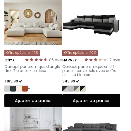
Offre spéciale -10%
Offre spéciale -10%
85
avis
17
avis
ONYX
HARVEY
-
-
Canapé panoramique d'angle
Canapé panoramique en U 7
droit 7 places - en tissu
places convertible avec coffre
en tissu bicolore
1 169,99 €
949,99 €
+1
Ajouter au panier
Ajouter au panier