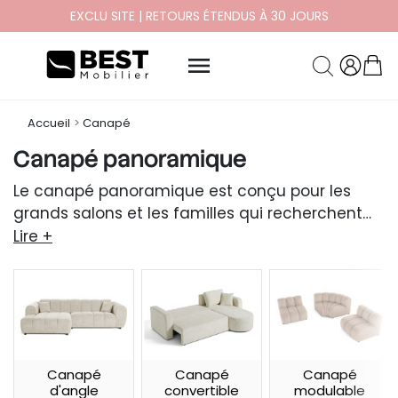
PAYEZ EN 10X ET 12X SANS FRAIS

Accueil
Canapé
Canapé panoramique
Le canapé panoramique est conçu pour les
grands salons et les familles qui recherchent
un maximum de places assises. Découvrez
Lire +
notre sélection avec fonctions convertibles,
pouf d’appoint ou coffre de rangement,
disponibles
jusqu'à 8 places assises
dans
différents styles et matières.
Canapé
Canapé
Canapé
d'angle
convertible
modulable