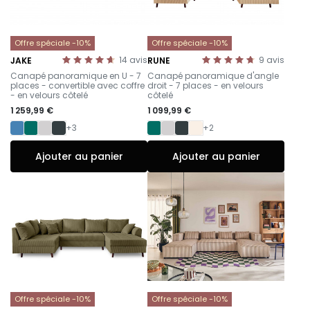
Offre spéciale -10%
Offre spéciale -10%
14
avis
9
avis
JAKE
RUNE
-
-
Canapé panoramique en U - 7
Canapé panoramique d'angle
places - convertible avec coffre
droit - 7 places - en velours
- en velours côtelé
côtelé
1 259,99 €
1 099,99 €
+3
+2
Ajouter au panier
Ajouter au panier
Offre spéciale -10%
Offre spéciale -10%