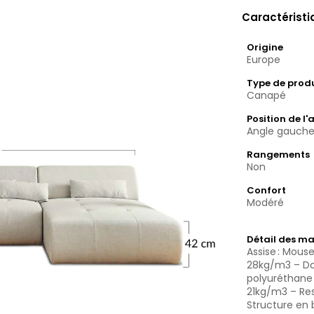
Caractérist
Origine
Europe
Type de prod
Canapé
Position de l'
Angle gauch
Rangements
Non
Confort
Modéré
Détail des ma
Assise : Mous
28kg/m3 – Do
polyuréthane
21kg/m3 – Re
Structure en 