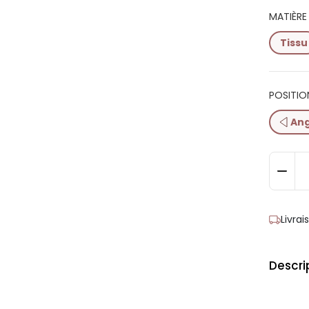
MATIÈRE 
Tissu
POSITIO
Ang
Livra
Descri