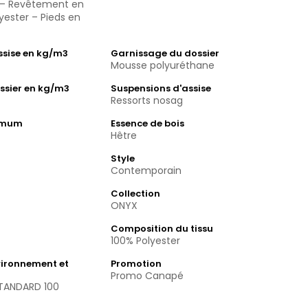
s – Revêtement en
lyester – Pieds en
assise en kg/m3
Garnissage du dossier
Mousse polyuréthane
ssier en kg/m3
Suspensions d'assise
Ressorts nosag
imum
Essence de bois
Hêtre
Style
Contemporain
Collection
ONYX
Composition du tissu
100% Polyester
vironnement et
Promotion
Promo Canapé
TANDARD 100