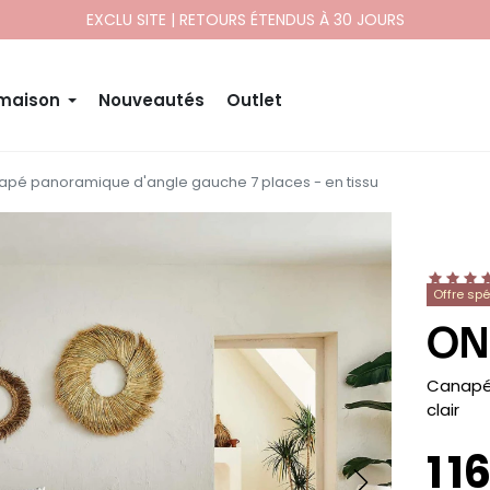
EXCLU SITE | RETOURS ÉTENDUS À 30 JOURS
 maison
Nouveautés
Outlet
apé panoramique d'angle gauche 7 places - en tissu
Offre sp
ON
-
Canapé 
clair
1 1