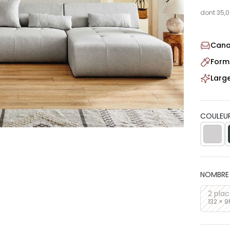
dont 35,0
Cana
Form
Larg
COULEUR
NOMBRE 
2 pla
132 × 