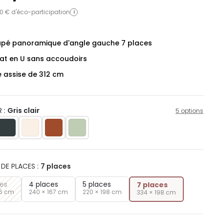
0 € d'éco-participation
i
pé panoramique d'angle gauche 7 places
at en U sans accoudoirs
e assise de 312 cm
 :
Gris clair
5 options
DE PLACES
:
7 places
ces
4 places
5 places
7 places
96 cm
240 × 167 cm
220 × 198 cm
334 × 198 cm