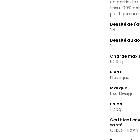
de particule
tissu 100% po
plastique noir
Densité de l'
28
Densité du do
21
Charge max
600 kg
Pieds
Plastique
Marque
Lisa Design
Poids
112 kg
Certificat en
santé
OEKO-TEX® S