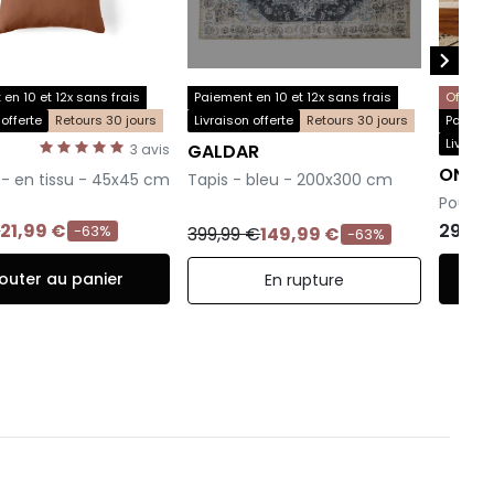

en 10 et 12x sans frais
Paiement en 10 et 12x sans frais
Offre s
 offerte
Retours 30 jours
Livraison offerte
Retours 30 jours
Paiemen
Livraiso
GALDAR
3
avis
-
ONYX
 - en tissu - 45x45 cm
Tapis - bleu - 200x300 cm
-
Pouf m
€
21,99 €
299,9
399,99 €
149,99 €
-63%
-63%
outer au panier
En rupture