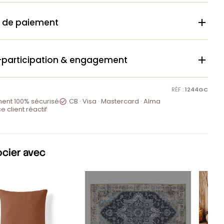
 de paiement

-participation & engagement

RÉF :
1244GC
ent 100% sécurisé
CB · Visa · Mastercard · Alma

e client réactif
ocier avec