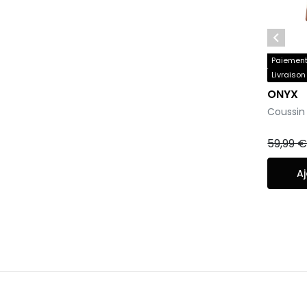

Paiement 
Livraison
ONYX
-
Coussin
59,99 
Aj