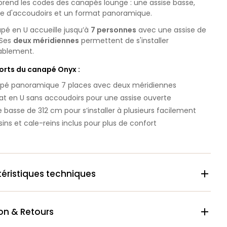
prend les codes des canapés lounge : une assise basse,
ce d'accoudoirs et un format panoramique.
pé en U accueille jusqu’à
7 personnes
avec une assise de
 Ses
deux méridiennes
permettent de s'installer
ablement.
forts du canapé Onyx :
pé panoramique 7 places avec deux méridiennes
t en U sans accoudoirs pour une assise ouverte
e basse de 312 cm pour s’installer à plusieurs facilement
ins et cale-reins inclus pour plus de confort
éristiques techniques

son & Retours
