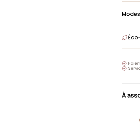
Modes
Éco
Paiem

Servic

À ass