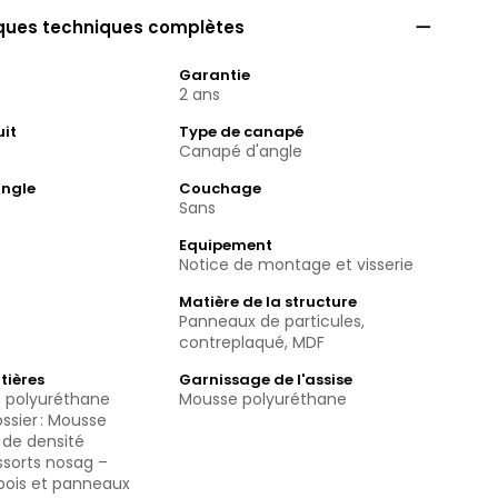

iques techniques complètes
Garantie
2 ans
uit
Type de canapé
Canapé d'angle
angle
Couchage
e
Sans
Equipement
Notice de montage et visserie
Matière de la structure
Panneaux de particules,
contreplaqué, MDF
tières
Garnissage de l'assise
e polyuréthane
Mousse polyuréthane
ssier : Mousse
 de densité
ssorts nosag –
bois et panneaux