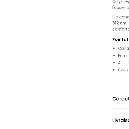
Onyx re
l'absen
Ce cana
312 cm
.
confort
Points 
Cana
Forma
Assis
Couss
Caract
Livrai