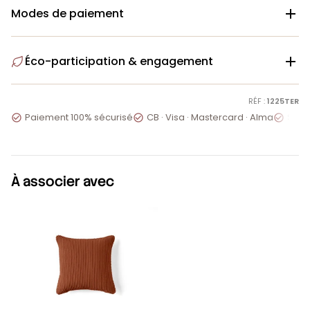
Modes de paiement

Éco-participation & engagement

RÉF :
1225TER
Paiement 100% sécurisé
CB · Visa · Mastercard · Alma
Servi



À associer avec