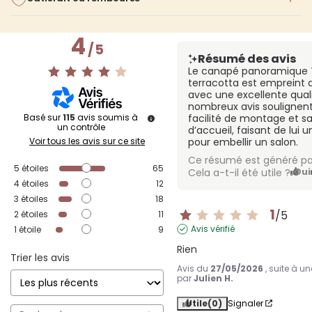
4
/
5
Résumé des avis
Le canapé panoramique T
terracotta est empreint 
avec une excellente quali
nombreux avis soulignent 
Basé sur
115
avis soumis à
facilité de montage et s
un contrôle
d’accueil, faisant de lu
Voir tous les avis sur ce site
pour embellir un salon.
Ce résumé est généré pa
5
étoiles
65
Cela a-t-il été utile ?
Oui
4
étoiles
12
3
étoiles
18
1
/
5
2
étoiles
11
Avis vérifié
1
étoile
9
Rien
Trier les avis
Avis du
27/05/2026
, suite à u
par
Julien H.
Utile
(0)
Signaler