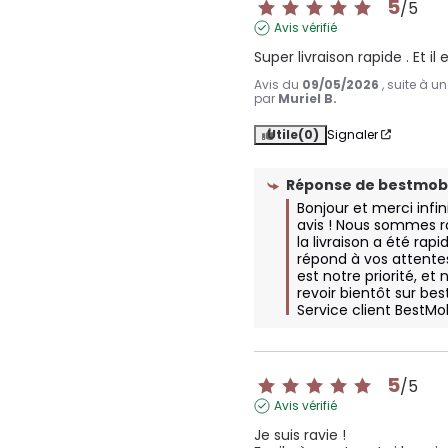
5
/
5
Avis vérifié
Super livraison rapide . Et i
Avis du
09/05/2026
, suite à 
par
Muriel B.
Utile
(0)
Signaler
Réponse de
bestmobi
Bonjour et merci infi
avis ! Nous sommes r
la livraison a été rapi
répond à vos attentes
est notre priorité, et
revoir bientôt sur bes
Service client BestMo
5
/
5
Avis vérifié
Je suis ravie ! 
