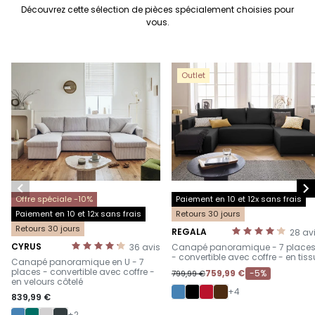
Découvrez cette sélection de pièces spécialement choisies pour
vous.
Outlet


Offre spéciale -10%
Paiement en 10 et 12x sans frais
Paiement en 10 et 12x sans frais
Retours 30 jours
Retours 30 jours
REGALA
28
av
-
CYRUS
36
avis
Canapé panoramique - 7 place
-
- convertible avec coffre - en tiss
Canapé panoramique en U - 7
places - convertible avec coffre -
759,99 €
-5%
799,99 €
en velours côtelé
+4
839,99 €
+2