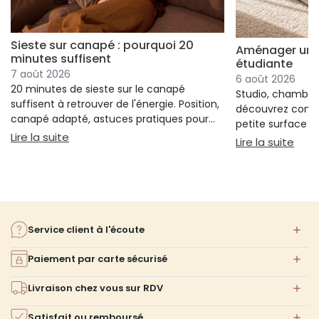
Sieste sur canapé : pourquoi 20
Aménager un s
minutes suffisent
étudiante
7 août 2026
6 août 2026
20 minutes de sieste sur le canapé
Studio, chambre 
suffisent à retrouver de l'énergie. Position,
découvrez comm
canapé adapté, astuces pratiques pour
petite surface à 
bien s'installer.
: Sieste sur canapé : pourquoi 20 minutes suffi
Lire la suite
confort ni l'espa
: Am
Lire la suite
Service client à l'écoute
Paiement par carte sécurisé
Livraison chez vous sur RDV
Satisfait ou remboursé