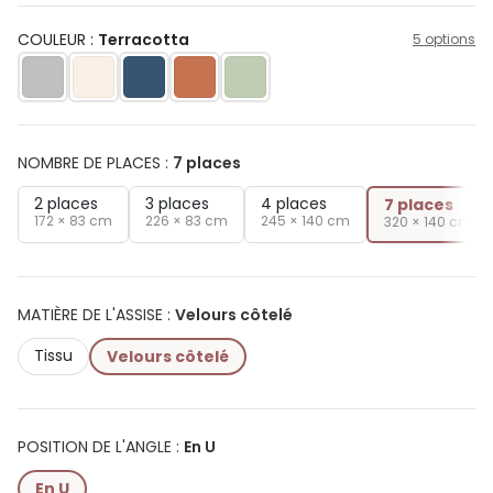
COULEUR :
Terracotta
5 options
NOMBRE DE PLACES
:
7 places
2 places
3 places
4 places
7 places
172 × 83 cm
226 × 83 cm
245 × 140 cm
320 × 140 cm
MATIÈRE DE L'ASSISE
:
Velours côtelé
Tissu
Velours côtelé
POSITION DE L'ANGLE
:
En U
En U