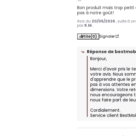
Bon produit mais trop petit e
pas à notre goût!
Avis du
20/05/2026
, suite à 
par
R.M.
Utile
(0)
Signaler
Réponse de
bestmobi
Bonjour,

Merci d'avoir pris le 
votre avis. Nous som
d'apprendre que le pr
pas à vos attentes e
dimensions. Votre reto
nous encourageons tou
nous faire part de leur
Cordialement.

Service client BestMo