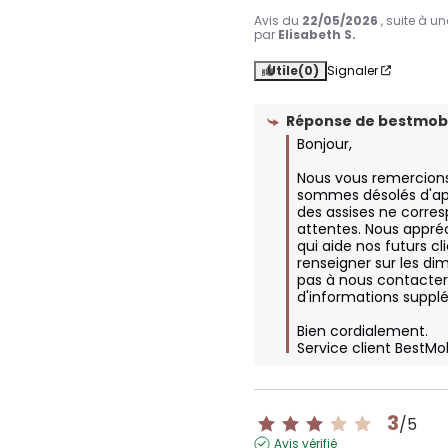
Avis du
22/05/2026
, suite à u
par
Elisabeth S.
Utile
(0)
Signaler
Réponse de
bestmobi
Bonjour, 

Nous vous remercions 
sommes désolés d'appr
des assises ne corres
attentes. Nous appréc
qui aide nos futurs cl
renseigner sur les dim
pas à nous contacter 
d'informations supplé
Bien cordialement.

Service client BestMo
3
/
5
Avis vérifié