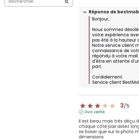
Réponse de
bestmobi
Bonjour, 

Nous sommes désolés
votre expérience avec
pas été à la hauteur d
Notre service client m
connaissance de votre
répondu à votre mail 
d'être en attente d'un
part.

Cordialement.

Service client BestMo
3
/
5
Avis vérifié
Il est beau mais très déçu de
chaque côté pas assez long
se baser que sur la photo ma
dimensions