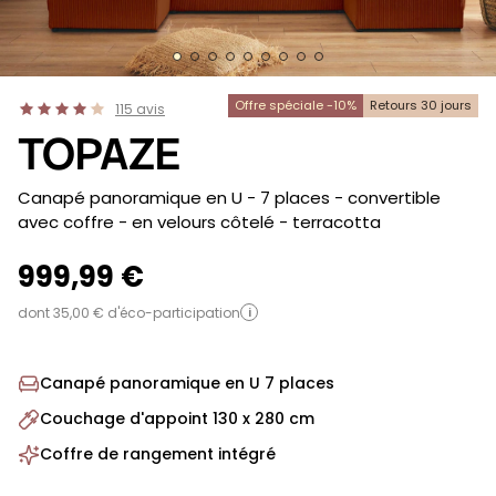
Offre spéciale -10%
Retours 30 jours
115
avis
TOPAZE
-
Canapé panoramique en U - 7 places - convertible
avec coffre - en velours côtelé
- terracotta
999,99 €
dont 35,00 € d'éco-participation
i
Canapé panoramique en U 7 places
Couchage d'appoint 130 x 280 cm
Coffre de rangement intégré