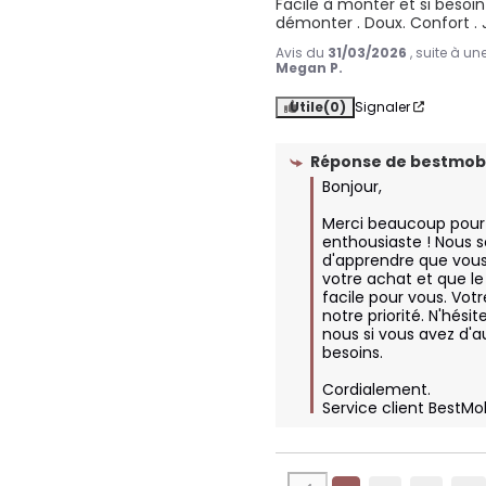
Facile à monter et si beso
démonter . Doux. Confort . 
Avis du
31/03/2026
, suite à u
Megan P.
Utile
(0)
Signaler
Réponse de
bestmobi
Bonjour,  

Merci beaucoup pour 
enthousiaste ! Nous 
d'apprendre que vous 
votre achat et que l
facile pour vous. Votr
notre priorité. N'hésit
nous si vous avez d'a
besoins.  

Cordialement.

Service client BestMo