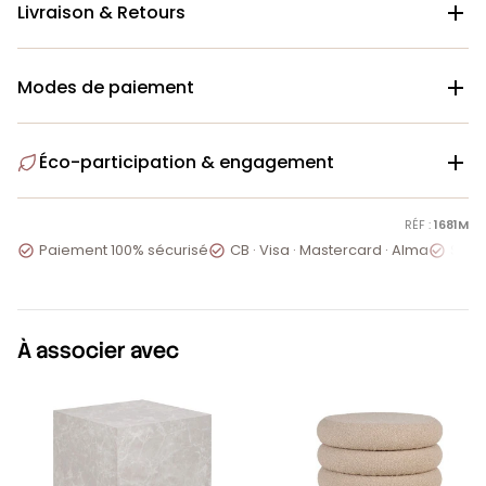
Livraison & Retours

Modes de paiement

Éco-participation & engagement

RÉF :
1681M
Paiement 100% sécurisé
CB · Visa · Mastercard · Alma
Servi



À associer avec