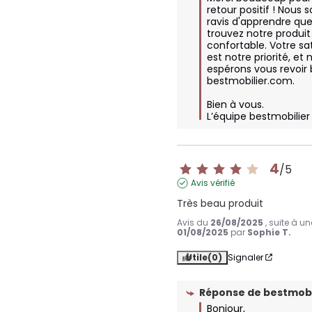
retour positif ! Nous
ravis d'apprendre que
trouvez notre produit
confortable. Votre sat
est notre priorité, et 
espérons vous revoir b
bestmobilier.com.  

Bien à vous.

L’équipe bestmobilier
4
/
5
Avis vérifié
Très beau produit
Avis du
26/08/2025
, suite à u
01/08/2025
par
Sophie T.
Utile
(0)
Signaler
Réponse de
bestmobi
Bonjour,
