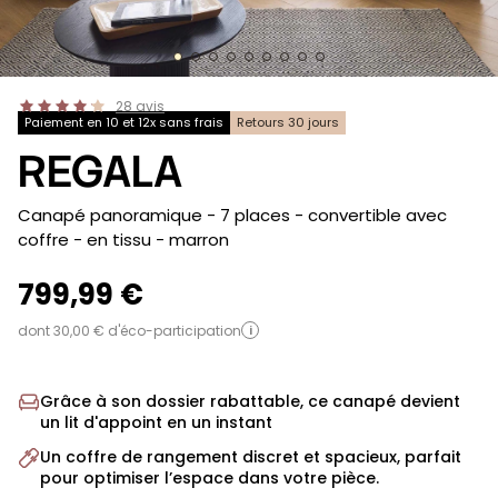
28
avis
Paiement en 10 et 12x sans frais
Retours 30 jours
REGALA
-
Canapé panoramique - 7 places - convertible avec
coffre - en tissu
- marron
799,99 €
dont 30,00 € d'éco-participation
i
Grâce à son dossier rabattable, ce canapé devient
un lit d'appoint en un instant
Un coffre de rangement discret et spacieux, parfait
pour optimiser l’espace dans votre pièce.