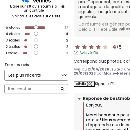
prix. Cependant, certain
Basé sur
28
avis soumis à
montage et de qualité m
un contrôle
signalés, malgré une sati
Voir tous les avis sur ce site
générale.
Ce résumé est généré pa
5
étoiles
17
Cela a-t-il été utile ?
Oui
4
étoiles
4
3
étoiles
2
4
/
5
2
étoiles
2
Avis vérifié
1
étoile
3
Correspond aux photos, co
Trier les avis
Avis du
21/04/2026
, suite à u
28/03/2026
par
Marie-Hélène
Utile
(0)
Signaler
Réponse de
bestmobi
Bonjour,

Merci beaucoup pour 
retour ! Nous sommes 
d'apprendre que le pr
correspond à vos atte