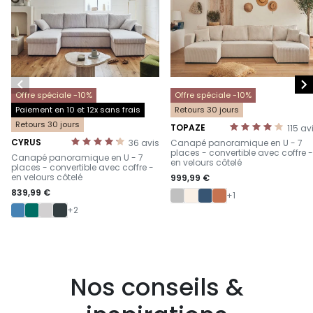


Offre spéciale -10%
Offre spéciale -10%
Paiement en 10 et 12x sans frais
Retours 30 jours
Retours 30 jours
TOPAZE
115
av
-
CYRUS
36
avis
Canapé panoramique en U - 7
-
places - convertible avec coffre -
Canapé panoramique en U - 7
en velours côtelé
places - convertible avec coffre -
en velours côtelé
999,99 €
839,99 €
+1
+2
Nos conseils &