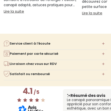
découvrez comm
canapé adapté, astuces pratiques pour
petite surface à 
bien s'installer.
: Sieste sur canapé : pourquoi 20 minutes suffi
Lire la suite
confort ni l'espa
: Am
Lire la suite
Service client à l'écoute
Paiement par carte sécurisé
Livraison chez vous sur RDV
Satisfait ou remboursé
4.1
/
5
Résumé des avis
Le canapé panoramique 
apprécié pour son confor
esthétique, avec un bon 