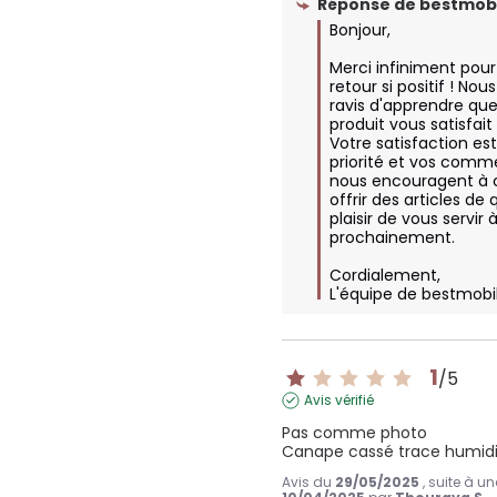
Réponse de
bestmobi
Bonjour,

Merci infiniment pour 
retour si positif ! No
ravis d'apprendre que
produit vous satisfait
Votre satisfaction est
priorité et vos comme
nous encouragent à c
offrir des articles de q
plaisir de vous servir
prochainement.

Cordialement,  

L'équipe de bestmobi
1
/
5
Avis vérifié
Pas comme photo 

Canape cassé trace humidi
Avis du
29/05/2025
, suite à u