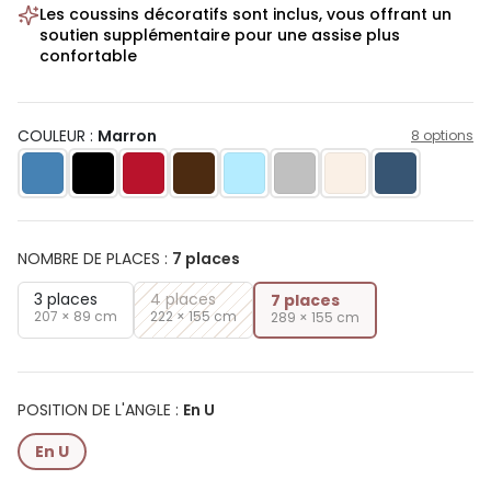
Les coussins décoratifs sont inclus, vous offrant un
soutien supplémentaire pour une assise plus
confortable
COULEUR :
Marron
8 options
NOMBRE DE PLACES
:
7 places
3 places
4 places
7 places
207 × 89 cm
222 × 155 cm
289 × 155 cm
POSITION DE L'ANGLE
:
En U
En U