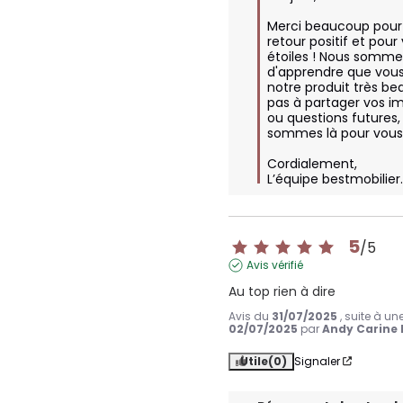
Merci beaucoup pour 
retour positif et pour 
étoiles ! Nous sommes
d'apprendre que vous
notre produit très bea
pas à partager vos im
ou questions futures,
sommes là pour vous a
Cordialement,

L’équipe bestmobilie
5
/
5
Avis vérifié
Au top rien à dire
Avis du
31/07/2025
, suite à u
02/07/2025
par
Andy Carine 
Utile
(0)
Signaler