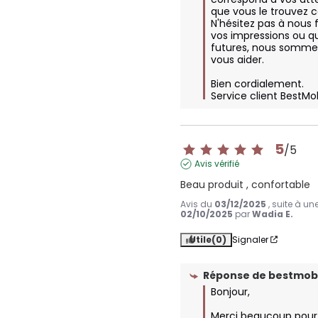
que vous le trouvez c
N'hésitez pas à nous f
vos impressions ou qu
futures, nous sommes
vous aider.

Bien cordialement.

Service client BestMo
5
/
5
Avis vérifié
Beau produit , confortable
Avis du
03/12/2025
, suite à u
02/10/2025
par
Wadia E.
Utile
(0)
Signaler
Réponse de
bestmobi
Bonjour,  

Merci beaucoup pour 