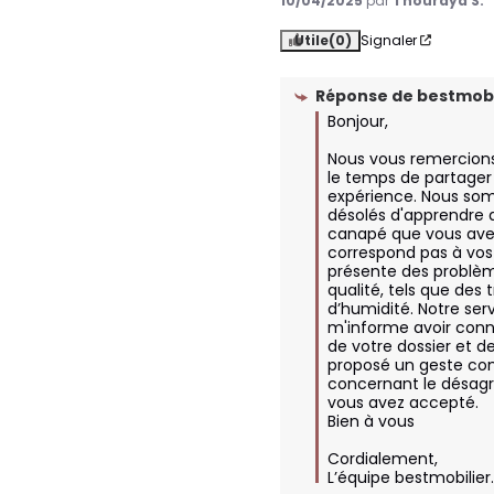
10/04/2025
par
Thouraya S.
Utile
(0)
Signaler
Réponse de
bestmobi
Bonjour,

Nous vous remercions d
le temps de partager 
expérience. Nous so
désolés d'apprendre q
canapé que vous avez
correspond pas à vos 
présente des problèm
qualité, tels que des t
d’humidité. Notre serv
m'informe avoir conn
de votre dossier et de
proposé un geste co
concernant le désag
vous avez accepté. 

Bien à vous

Cordialement,  

L’équipe bestmobilie