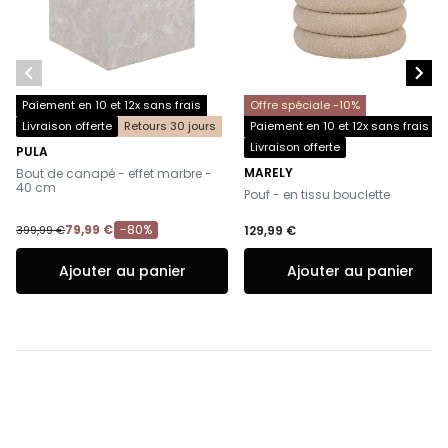


Paiement en 10 et 12x sans frais
Offre spéciale -10%
Livraison offerte
Retours 30 jours
Paiement en 10 et 12x sans frais
Livraison offerte
PULA
-
MARELY
Bout de canapé - effet marbre -
-
40 cm
Pouf - en tissu bouclette
79,99 €
-80%
399,99 €
129,99 €
Ajouter au panier
Ajouter au panier