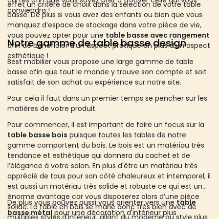
cartes afin que vous soyez prêt à trouver celle qui vous
effet un critère de choix dans la sélection de votre table
conviendra !
basse. De plus si vous avez des enfants ou bien que vous
manquez d’espace de stockage dans votre pièce de vie,
vous pouvez opter pour une
table basse avec rangement
Notre gamme de table basse design
afin de bénéficier d’un aspect pratique en plus d’un aspect
esthétique !
Best mobilier vous propose une large gamme de table
basse afin que tout le monde y trouve son compte et soit
satisfait de son achat ou expérience sur notre site.
Pour cela il faut dans un premier temps se pencher sur les
matières de votre produit.
Pour commencer, il est important de faire un focus sur la
table basse bois
puisque toutes les tables de notre
gamme comportent du bois. Le bois est un matériau très
tendance et esthétique qui donnera du cachet et de
l’élégance à votre salon. En plus d'être un matériau très
apprécié de tous pour son côté chaleureux et intemporel, il
est aussi un matériau très solide et robuste ce qui est un
énorme avantage car vous disposerez alors d’une pièce
De plus vous pouvez aussi vous orienter vers une
table
solide. La table en bois se marie donc très bien avec de
basse métal
pour une décoration d'intérieur plus
multiples styles d’intérieur, allant du moderne au style plus