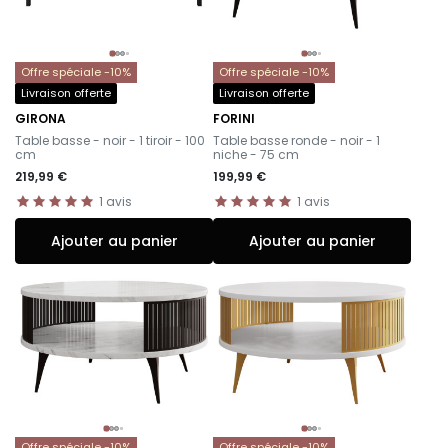
Offre spéciale -10%
Offre spéciale -10%
Livraison offerte
Livraison offerte
GIRONA
FORINI
-
-
Table basse - noir - 1 tiroir - 100
Table basse ronde - noir - 1
cm
niche - 75 cm
219,99 €
199,99 €
1
avis
1
avis
Ajouter au panier
Ajouter au panier
Offre spéciale -10%
Offre spéciale -10%