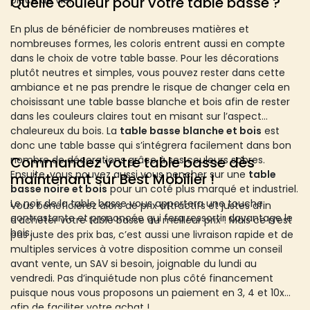
pièce de vie.
Quelle couleur pour votre table basse ?
En plus de bénéficier de nombreuses matières et
nombreuses formes, les coloris entrent aussi en compte
dans le choix de votre table basse. Pour les décorations
plutôt neutres et simples, vous pouvez rester dans cette
ambiance et ne pas prendre le risque de changer cela en
choisissant une table basse blanche et bois afin de rester
dans les couleurs claires tout en misant sur l’aspect
chaleureux du bois. La
table basse blanche et bois
est
donc une table basse qui s’intégrera facilement dans bon
nombre de décorations grâce à ses couleurs sobres.
Commandez votre table basse dès
Ensuite, vous pouvez aussi vous pencher sur une
table
maintenant sur Best Mobilier !
basse noire et bois
pour un coté plus marqué et industriel.
Le noir de la table basse vous apportera une touche
Vous bénéficierez alors de prix attractifs et justes afin
contrastante et prononcée qui fera ressortir davantage le
d’acheter votre table basse au meilleur prix ! Mais ce n’est
bois.
pas juste des prix bas, c’est aussi une livraison rapide et de
multiples services à votre disposition comme un conseil
avant vente, un SAV si besoin, joignable du lundi au
vendredi. Pas d’inquiétude non plus côté financement
puisque nous vous proposons un paiement en 3, 4 et 10x
afin de faciliter votre achat !