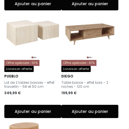
Ajouter au panier
Ajouter au panier
Offre spéciale -10%
Offre spéciale -10%
Livraison offerte
Livraison offerte
PUEBLO
DIEGO
-
-
Lot de 2 tables basses - effet
Table basse - effet bois - 2
travertin - 58 et 50 cm
niches - 120 cm
349,99 €
199,99 €
Ajouter au panier
Ajouter au panier