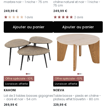
marbre noir - 1 niche - 75 cm
chêne naturel et noir - 1 niche -
75 cm
249,99 €
249,99 €
1
avis
2
avis
Ajouter au panier
Ajouter au panier
Offre spéciale -10%
Offre spéciale -10%
Livraison offerte
Livraison offerte
KAHONI
NOEVA
-
-
Lot de 3 tables basses gigognes
Table basse - pieds en chêne -
- doré et noir - 54 cm
plateau effet travertin - 80 cm
269,99 €
229,99 €