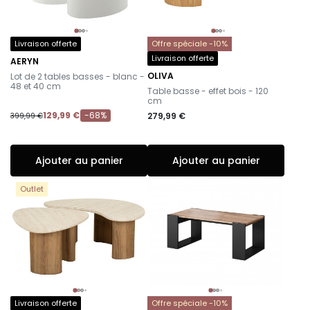
Livraison offerte
Offre spéciale -10%
Livraison offerte
AERYN
-
OLIVA
Lot de 2 tables basses - blanc -
-
48 et 40 cm
Table basse - effet bois - 120
cm
129,99 €
-68%
279,99 €
399,99 €
Ajouter au panier
Ajouter au panier
Outlet
Livraison offerte
Offre spéciale -10%