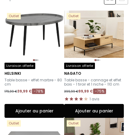
table basse
: un indispensable de votre pièce
de vie !
Outlet
Outlet
Livraison offerte
Livraison offerte
HELSINKI
NAGATO
-
-
Table basse - effet marbre - 80
Table basse - cannage et effet
cm
bois - 1 tiroir et 1 niche - 110 cm
39,99 €
-78%
99,99 €
-75%
179,99 €
399,99 €
1
avis
Ajouter au panier
Ajouter au panier
Outlet
Outlet