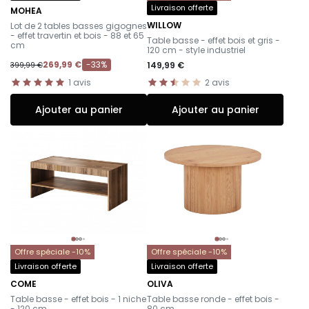
Livraison offerte
MOHEA
-
WILLOW
Lot de 2 tables basses gigognes
-
- effet travertin et bois - 88 et 65
Table basse - effet bois et gris -
cm
120 cm - style industriel
269,99 €
-33%
149,99 €
399,99 €
1
avis
2
avis
Ajouter au panier
Ajouter au panier
Offre spéciale -10%
Offre spéciale -10%
Livraison offerte
Livraison offerte
COME
OLIVA
-
-
Table basse - effet bois - 1 niche
Table basse ronde - effet bois -
- 120 cm
80 cm