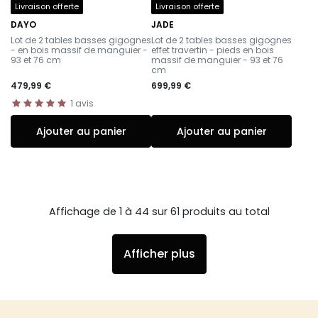
Livraison offerte
Livraison offerte
DAYO
JADE
-
-
Lot de 2 tables basses gigognes
Lot de 2 tables basses gigognes
- en bois massif de manguier -
effet travertin - pieds en bois
93 et 76 cm
massif de manguier - 93 et 76
cm
479,99 €
699,99 €
1
avis
Ajouter au panier
Ajouter au panier
Affichage de 1 à 44 sur 61 produits au total
Afficher plus