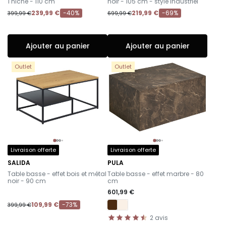
1 niche - 110 cm
noir - 105 cm - style industriel
239,99 €
-40%
219,99 €
-69%
399,99 €
699,99 €
Ajouter au panier
Ajouter au panier
Outlet
Outlet
Livraison offerte
Livraison offerte
SALIDA
PULA
-
-
Table basse - effet bois et métal
Table basse - effet marbre - 80
noir - 90 cm
cm
601,99 €
109,99 €
-73%
399,99 €
2
avis