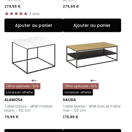
279,99 €
279,99 €
3
avis
Ajouter au panier
Ajouter au panier
Offre spéciale -10%
Offre spéciale -10%
Livraison offerte
Livraison offerte
ALAMOSA
SALIDA
-
-
Table basse - effet marbre
Table basse - effet bois et métal
blanc - 60 cm
noir - 120 cm
79,99 €
179,99 €