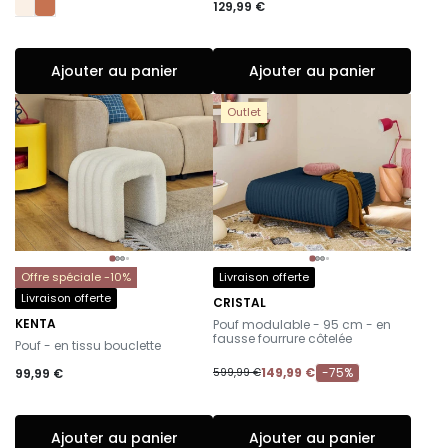
129,99 €
Ajouter au panier
Ajouter au panier
Outlet
Offre spéciale -10%
Livraison offerte
Livraison offerte
CRISTAL
-
KENTA
Pouf modulable - 95 cm - en
-
fausse fourrure côtelée
Pouf - en tissu bouclette
149,99 €
-75%
99,99 €
599,99 €
Ajouter au panier
Ajouter au panier