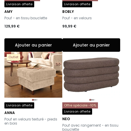
Livraison offerte
Livraison offerte
AMY
BOBLY
-
-
Pouf - en tissu bouclette
Pouf - en velours
129,99 €
99,99 €
Ajouter au panier
Ajouter au panier
Outlet
Livraison offerte
Offre spéciale -10%
Livraison offerte
ANNA
-
NEO
Pouf en velours texturé - pieds
-
en bois
Pouf avec rangement - en tissu
bouclette