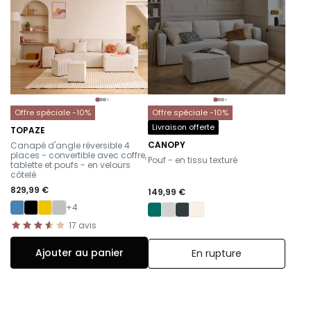
Offre spéciale -10%
Offre spéciale -10%
Livraison offerte
TOPAZE
-
CANOPY
Canapé d'angle réversible 4
-
places - convertible avec coffre,
Pouf - en tissu texturé
tablette et poufs - en velours
côtelé
829,99 €
149,99 €
+4
17
avis
Ajouter au panier
En rupture