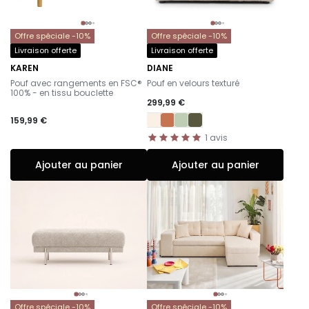
Offre spéciale -10%
Offre spéciale -10%
Livraison offerte
Livraison offerte
KAREN
DIANE
-
-
Pouf avec rangements en FSC®
Pouf en velours texturé
100% - en tissu bouclette
299,99 €
159,99 €
1
avis
Ajouter au panier
Ajouter au panier
Offre spéciale -10%
Offre spéciale -10%