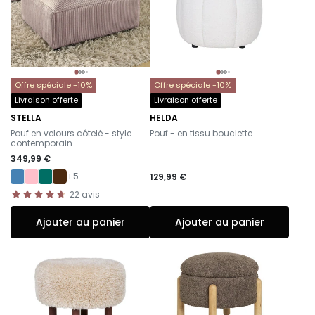
Offre spéciale -10%
Offre spéciale -10%
Livraison offerte
Livraison offerte
STELLA
HELDA
-
-
Pouf en velours côtelé - style
Pouf - en tissu bouclette
contemporain
349,99 €
+5
129,99 €
22
avis
Ajouter au panier
Ajouter au panier