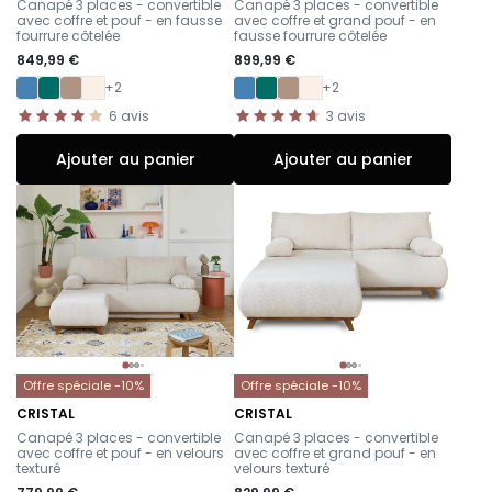
Canapé 3 places - convertible
Canapé 3 places - convertible
avec coffre et pouf - en fausse
avec coffre et grand pouf - en
fourrure côtelée
fausse fourrure côtelée
849,99 €
899,99 €
+2
+2
6
avis
3
avis
Ajouter au panier
Ajouter au panier
Offre spéciale -10%
Offre spéciale -10%
CRISTAL
CRISTAL
-
-
Canapé 3 places - convertible
Canapé 3 places - convertible
avec coffre et pouf - en velours
avec coffre et grand pouf - en
texturé
velours texturé