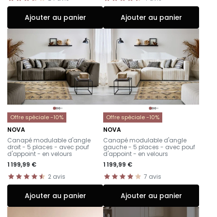
Ajouter au panier
Ajouter au panier
Offre spéciale -10%
Offre spéciale -10%
NOVA
NOVA
-
-
Canapé modulable d'angle
Canapé modulable d'angle
droit - 5 places - avec pouf
gauche - 5 places - avec pouf
d'appoint - en velours
d'appoint - en velours
1 199,99 €
1 199,99 €
2
avis
7
avis
Ajouter au panier
Ajouter au panier