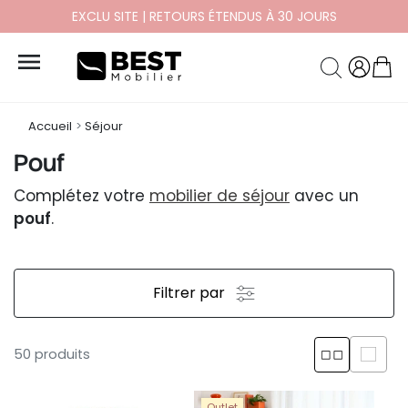
PAYEZ EN 10X ET 12X SANS FRAIS

Accueil
Séjour
Pouf
Complétez votre
mobilier de séjour
avec un
pouf
.
Filtrer par
50 produits
Outlet