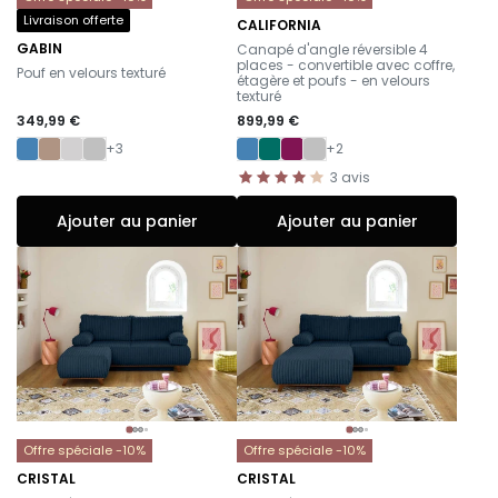
Livraison offerte
CALIFORNIA
-
GABIN
Canapé d'angle réversible 4
-
places - convertible avec coffre,
Pouf en velours texturé
étagère et poufs - en velours
texturé
349,99 €
899,99 €
+3
+2
3
avis
Ajouter au panier
Ajouter au panier
Offre spéciale -10%
Offre spéciale -10%
CRISTAL
CRISTAL
-
-