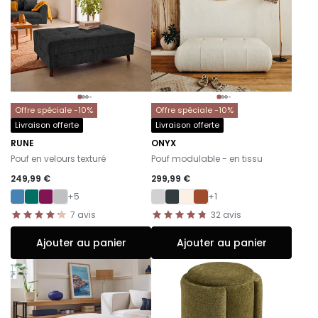
Offre spéciale -10%
Offre spéciale -10%
Livraison offerte
Livraison offerte
RUNE
ONYX
-
-
Pouf en velours texturé
Pouf modulable - en tissu
249,99 €
299,99 €
+5
+1
7
avis
32
avis
Ajouter au panier
Ajouter au panier