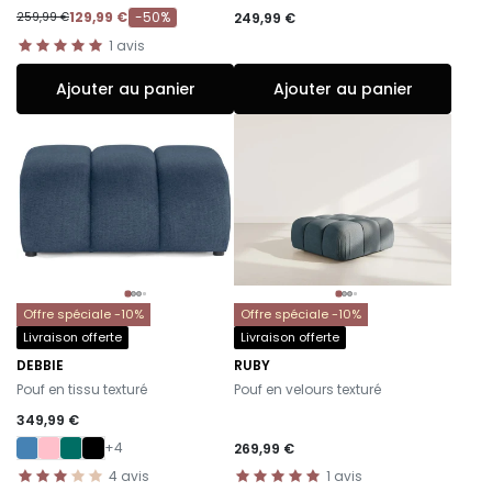
129,99 €
-50%
249,99 €
259,99 €
1
avis
Ajouter au panier
Ajouter au panier
Offre spéciale -10%
Offre spéciale -10%
Livraison offerte
Livraison offerte
DEBBIE
RUBY
-
-
Pouf en tissu texturé
Pouf en velours texturé
349,99 €
+4
269,99 €
4
avis
1
avis