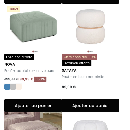
Outlet
Livraison offerte
Offre spéciale -10%
Livraison offerte
NOVA
-
SATAYA
Pouf modulable - en velours
-
Pouf - en tissu bouclette
199,99 €
-50%
399,99 €
99,99 €
Ajouter au panier
Ajouter au panier