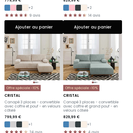
779,99 €
829,99 €
+2
+2
9
avis
14
avis
Ajouter au panier
Ajouter au panier
Offre spéciale -10%
Offre spéciale -10%
CRISTAL
CRISTAL
-
-
Canapé 3 places - convertible
Canapé 3 places - convertible
avec coffre et pouf - en velours
avec coffre et grand pouf - en
côtelé
velours côtelé
799,99 €
829,99 €
+1
+1
24
avis
4
avis