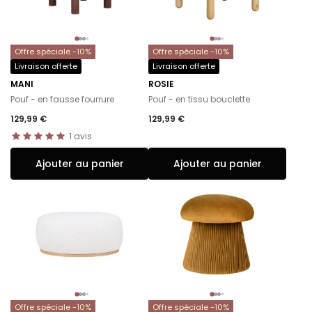
Offre spéciale -10%
Offre spéciale -10%
Livraison offerte
Livraison offerte
MANI
ROSIE
-
-
Pouf - en fausse fourrure
Pouf - en tissu bouclette
129,99 €
129,99 €
1
avis
Ajouter au panier
Ajouter au panier
Offre spéciale -10%
Offre spéciale -10%