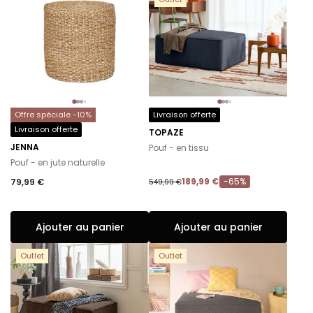
Offre spéciale -10%
Livraison offerte
Livraison offerte
TOPAZE
-
JENNA
Pouf - en tissu
-
Pouf - en jute naturelle
189,99 €
-65%
79,99 €
549,99 €
Ajouter au panier
Ajouter au panier
Outlet
Outlet