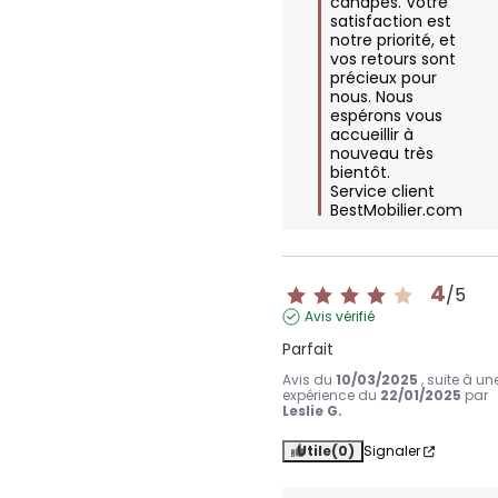
canapés. Votre 
satisfaction est 
notre priorité, et 
vos retours sont 
précieux pour 
nous. Nous 
espérons vous 
accueillir à 
nouveau très 
bientôt.

Service client 
BestMobilier.com
4
/
5
Avis vérifié
Parfait
Avis du
10/03/2025
, suite à un
expérience du
22/01/2025
par
Leslie G.
Utile
(0)
Signaler