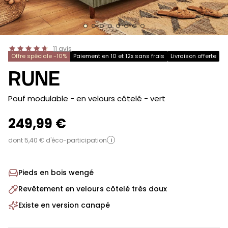
11
avis
Offre spéciale -10%
Paiement en 10 et 12x sans frais
Livraison offerte
RUNE
-
Pouf modulable - en velours côtelé
- vert
249,99 €
dont 5,40 € d'éco-participation
i
Pieds en bois wengé
Revêtement en velours côtelé très doux
Existe en version canapé