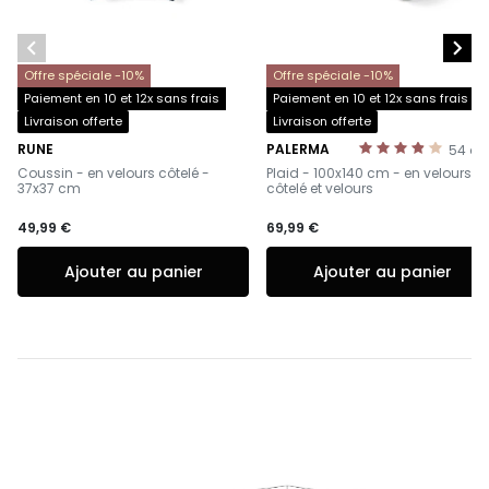


Offre spéciale -10%
Offre spéciale -10%
Paiement en 10 et 12x sans frais
Paiement en 10 et 12x sans frais
Livraison offerte
Livraison offerte
RUNE
PALERMA
54
av
-
-
Coussin - en velours côtelé -
Plaid - 100x140 cm - en velours
37x37 cm
côtelé et velours
49,99 €
69,99 €
Ajouter au panier
Ajouter au panier