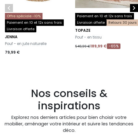


Offre spéciale -10%
Paiement en 10 et 12x sans frais
Paiement en 10 et 12x sans frais
Livraison offerte
Retours 30 jours
Livraison offerte
TOPAZE
-
JENNA
Pouf - en tissu
-
Pouf - en jute naturelle
189,99 €
-65%
549,99 €
79,99 €
Nos conseils &
inspirations
Explorez nos derniers articles pour bien choisir votre
mobilier, aménager votre intérieur et suivre les tendances
déco.