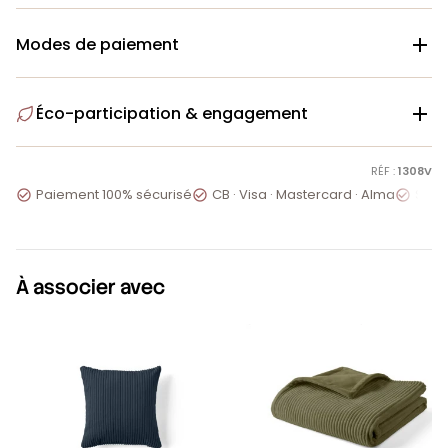
Modes de paiement

Éco-participation & engagement

RÉF :
1308V
Paiement 100% sécurisé
CB · Visa · Mastercard · Alma
Servi



À associer avec