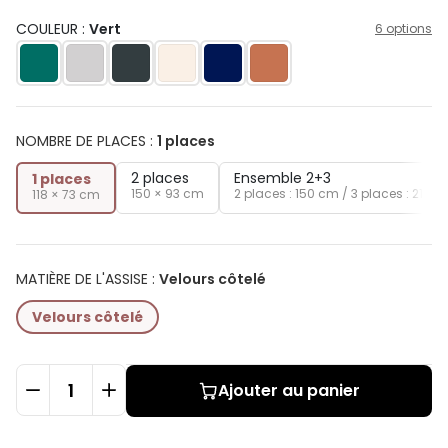
COULEUR :
Vert
6 options
NOMBRE DE PLACES
:
1 places
2 places
Ensemble 2+3
1 places
150 × 93 cm
2 places : 150 cm / 3 places : 210 
118 × 73 cm
MATIÈRE DE L'ASSISE
:
Velours côtelé
Velours côtelé
Ajouter au panier