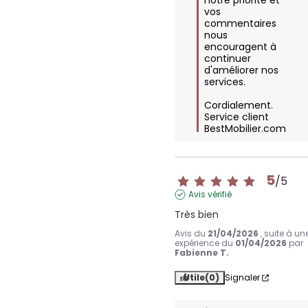
notre priorité et 
vos 
commentaires 
nous 
encouragent à 
continuer 
d'améliorer nos 
services. 

Cordialement.

Service client 
BestMobilier.com
5
/
5
Avis vérifié
Très bien
Avis du
21/04/2026
, suite à un
expérience du
01/04/2026
par
Fabienne T.
Utile
(0)
Signaler