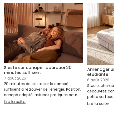
Sieste sur canapé : pourquoi 20
Aménager un s
minutes suffisent
étudiante
7 août 2026
6 août 2026
20 minutes de sieste sur le canapé
Studio, chambre 
suffisent à retrouver de l'énergie. Position,
découvrez comm
canapé adapté, astuces pratiques pour
petite surface à 
bien s'installer.
: Sieste sur canapé : pourquoi 20 minutes suffi
Lire la suite
confort ni l'espa
: Am
Lire la suite