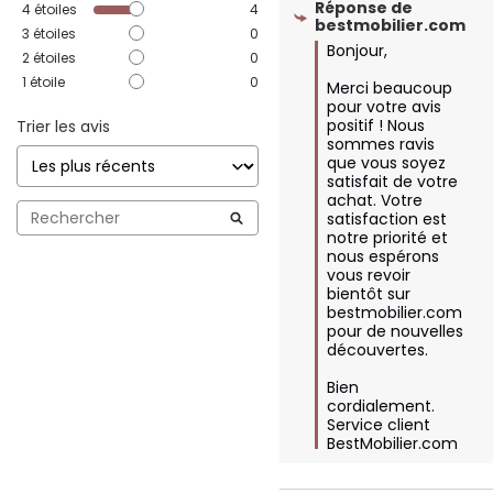
Réponse de
4
étoiles
4
bestmobilier.com
3
étoiles
0
Bonjour,

2
étoiles
0
1
étoile
0
Merci beaucoup 
pour votre avis 
positif ! Nous 
Trier les avis
sommes ravis 
que vous soyez 
satisfait de votre 
achat. Votre 
satisfaction est 
notre priorité et 
nous espérons 
vous revoir 
bientôt sur 
bestmobilier.com 
pour de nouvelles 
découvertes.

Bien 
cordialement.

Service client 
BestMobilier.com