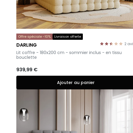
Offre spéciale -10%
Livraison offerte
2
av
DARLING
-
Lit coffre - 180x200 cm - sommier inclus - en tissu
bouclette
939,99 €
Ajouter au panier