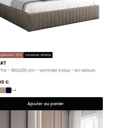
 spéciale -10%
Livraison offerte
ART
offre - 180x200 cm - sommier inclus - en velours
99 €
+4
Ajouter au panier