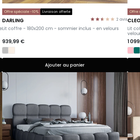
Offre spéciale -10%
Livraison offerte
Offre
2
avis
DARLING
CLE
-
-
te
Lit coffre - 180x200 cm - sommier inclus - en velours
Lit c
velou
939,99 €
1 09
Ajouter au panier