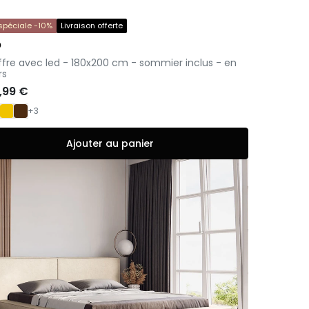
 spéciale -10%
Livraison offerte
O
offre avec led - 180x200 cm - sommier inclus - en
rs
9,99 €
+3
Ajouter au panier