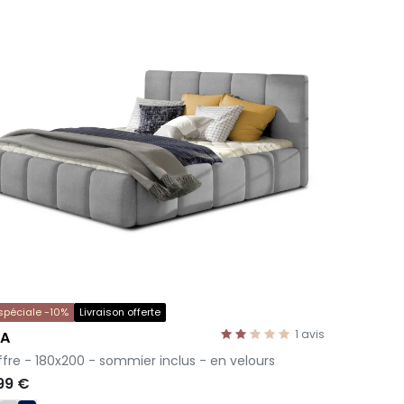
 spéciale -10%
Livraison offerte
1
avis
EA
offre - 180x200 - sommier inclus - en velours
99 €