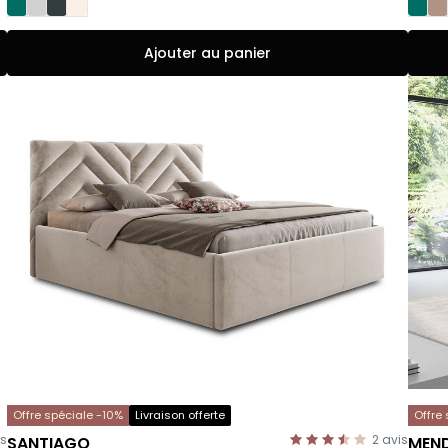
Ajouter au panier
Offre spéciale -10%
Livraison offerte
Offre
is
2
avis
SANTIAGO
MEN