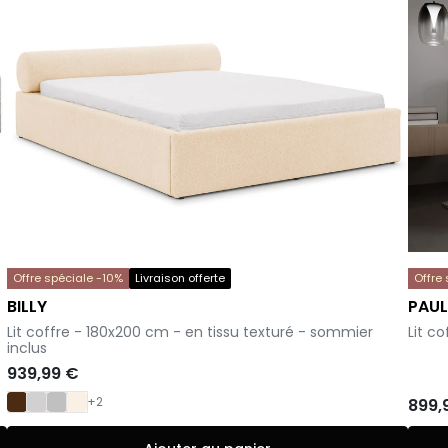
Offre spéciale -10%
Livraison offerte
Offre
BILLY
PAUL
-
-
Lit coffre - 180x200 cm - en tissu texturé - sommier
Lit c
inclus
939,99 €
+2
899,