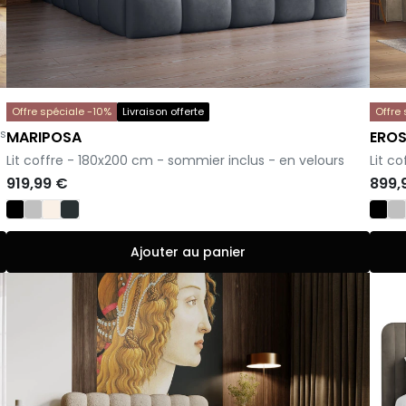
Offre spéciale -10%
Livraison offerte
Offre
is
MARIPOSA
ERO
-
-
Lit coffre - 180x200 cm - sommier inclus - en velours
Lit c
919,99 €
899,
Ajouter au panier