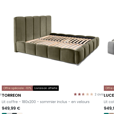
Offre spéciale -10%
Livraison offerte
Offre
is
2
avis
TORREON
LUC
-
-
Lit coffre - 180x200 - sommier inclus - en velours
Lit c
949,99 €
949,