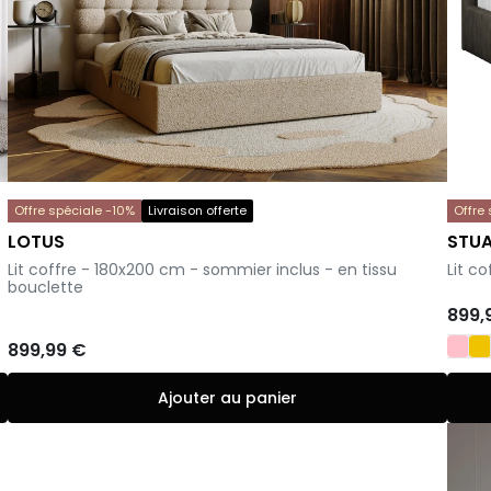
Offre spéciale -10%
Livraison offerte
Offre
LOTUS
STU
-
-
Lit coffre - 180x200 cm - sommier inclus - en tissu
Lit c
bouclette
899,
899,99 €
Ajouter au panier