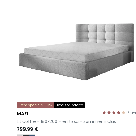
Offre spéciale -10%
Livraison offerte
2
av
MAEL
-
Lit coffre - 180x200 - en tissu - sommier inclus
799,99 €