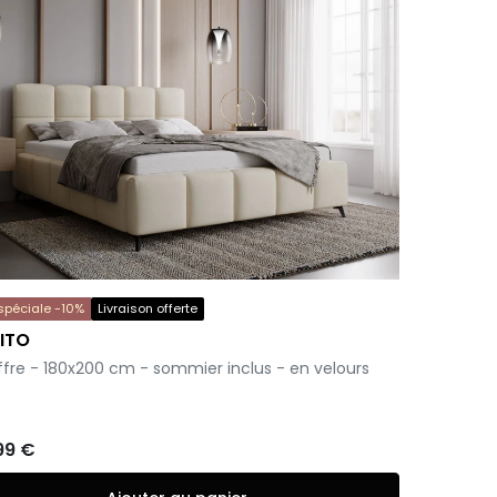
 spéciale -10%
Livraison offerte
ITO
offre - 180x200 cm - sommier inclus - en velours
99 €