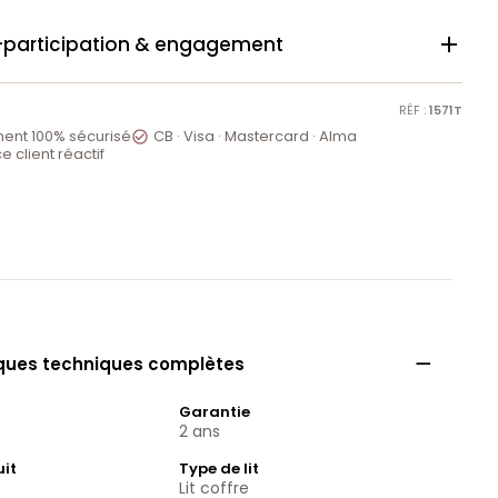
-participation & engagement

RÉF :
1571T
ent 100% sécurisé
CB · Visa · Mastercard · Alma

e client réactif

iques techniques complètes
Garantie
2 ans
uit
Type de lit
Lit coffre