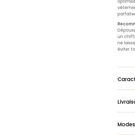
optimise
vêtemen
parfait
Recomm
Dépoussi
un chif
ne laiss
éviter t
Caract
Livrai
Modes