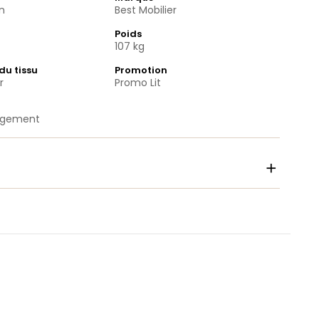
n
Best Mobilier
Poids
107 kg
du tissu
Promotion
r
Promo Lit
angement
