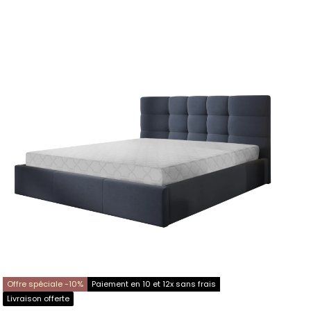
Offre spéciale -10%
Paiement en 10 et 12x sans frais
Livraison offerte