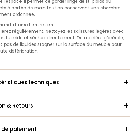
r l’espace, il permet de garder linge de lit, plaids ou
ts à portée de main tout en conservant une chambre
ement ordonnée.
andations d’entretien
érez régulièrement. Nettoyez les salissures légères avec
fon humide et séchez directement. De manière générale,
ez pas de liquides stagner sur la surface du meuble pour
oute détérioration.
éristiques techniques

son & Retours

 de paiement
