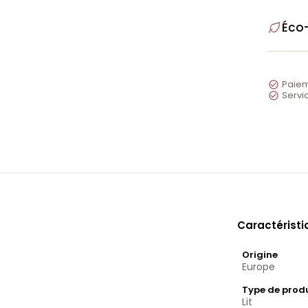
Éco
Paiem

Servic

Caractérist
Origine
Europe
Type de prod
Lit