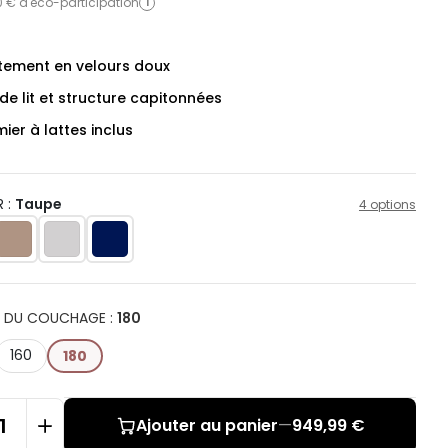
0 € d'éco-participation
i
tement en velours doux
de lit et structure capitonnées
er à lattes inclus
 :
Taupe
4 options
R DU COUCHAGE
:
180
160
180
Ajouter au panier
—
949,99 €