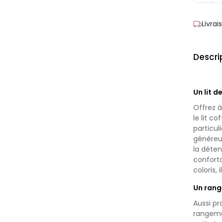
Livra
Descri
Un lit d
Offrez 
le lit c
particul
généreu
la déten
conforta
coloris, 
Un rang
Aussi pr
rangeme