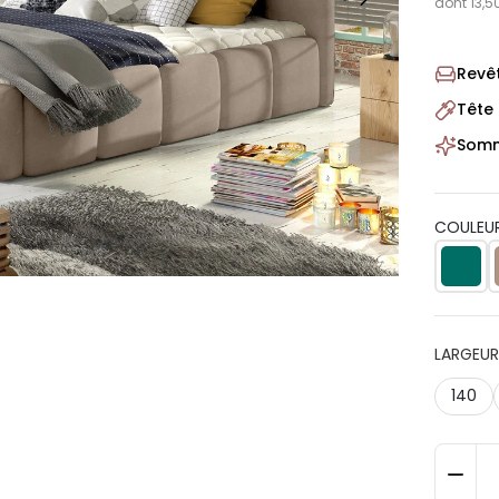
dont 13,5
Revê
Tête 
Sommi
COULEUR
LARGEU
140