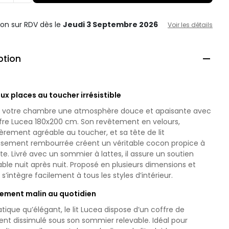
ison sur RDV
dès le
Jeudi 3 Septembre 2026
Voir les détails
ption

eux places au toucher irrésistible
à votre chambre une atmosphère douce et apaisante avec
offre Lucea 180x200 cm. Son revêtement en velours,
ièrement agréable au toucher, et sa tête de lit
sement rembourrée créent un véritable cocon propice à
te. Livré avec un sommier à lattes, il assure un soutien
ble nuit après nuit. Proposé en plusieurs dimensions et
il s’intègre facilement à tous les styles d’intérieur.
ement malin au quotidien
atique qu’élégant, le lit Lucea dispose d’un coffre de
nt dissimulé sous son sommier relevable. Idéal pour