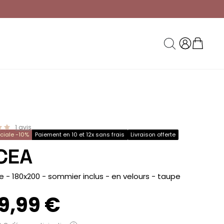
1
avis
éciale -10%
Paiement en 10 et 12x sans frais
Livraison offerte
CEA
re - 180x200 - sommier inclus - en velours
- taupe
9,99 €