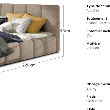
Type de som
A lattes
Equipement
Notice de mon
Sommier incl
Oui
Matière
Velours
Charge max
210 kg
Pieds
Plastique
Style