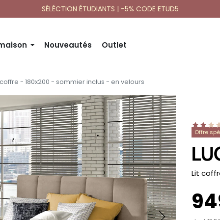
SÉLÉCTION ÉTUDIANTS | -5% CODE ETUD5
 maison
Nouveautés
Outlet
t coffre - 180x200 - sommier inclus - en velours
Offre sp
LU
-
Lit coff
94