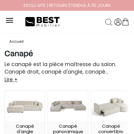
EXCLU SITE | RETOURS ÉTENDUS À 30 JOURS

Accueil
Canapé
Le canapé est la pièce maîtresse du salon.
Canapé droit, canapé d'angle, canapé
convertible, panoramique ou modulable :
notre
Lire +
collection réunit des modèles de 1 à 8 places
déclinés dans différents formats, matières et
coloris
pour s'adapter à chaque intérieur.
Canapé
Canapé
Canapé
d'angle
panoramique
convertible