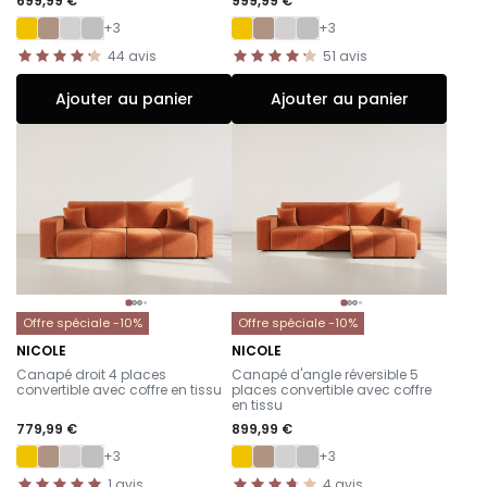
699,99 €
999,99 €
+3
+3
44
avis
51
avis
Ajouter au panier
Ajouter au panier
Offre spéciale -10%
Offre spéciale -10%
NICOLE
NICOLE
-
-
Canapé droit 4 places
Canapé d'angle réversible 5
convertible avec coffre en tissu
places convertible avec coffre
en tissu
779,99 €
899,99 €
+3
+3
1
avis
4
avis