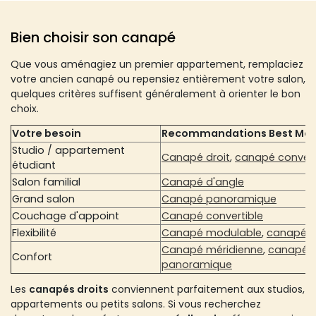
Bien choisir son canapé
Que vous aménagiez un premier appartement, remplaciez
votre ancien canapé ou repensiez entièrement votre salon,
quelques critères suffisent généralement à orienter le bon
choix.
Votre besoin
Recommandations Best Mobi
Studio / appartement
Canapé droit
,
canapé convert
étudiant
Salon familial
Canapé d'angle
Grand salon
Canapé panoramique
Couchage d'appoint
Canapé convertible
Flexibilité
Canapé modulable
,
canapé ré
Canapé méridienne
,
canapé
Confort
panoramique
Les
canapés droits
conviennent parfaitement aux studios,
appartements ou petits salons. Si vous recherchez