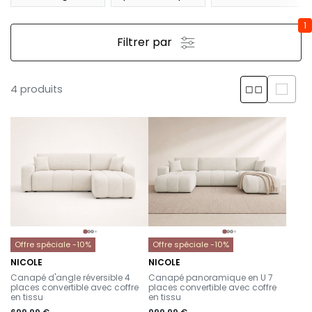
1
Filtrer par
4 produits
Offre spéciale -10%
Offre spéciale -10%
NICOLE
NICOLE
-
-
Canapé d'angle réversible 4
Canapé panoramique en U 7
places convertible avec coffre
places convertible avec coffre
en tissu
en tissu