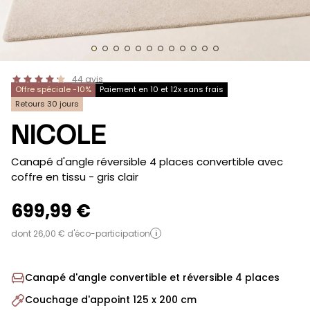
44
avis
Offre spéciale -10%
Paiement en 10 et 12x sans frais
Retours 30 jours
NICOLE
-
Canapé d'angle réversible 4 places convertible avec
coffre en tissu
- gris clair
699,99 €
dont 26,00 € d'éco-participation
i
Canapé d'angle convertible et réversible 4 places
Couchage d'appoint 125 x 200 cm