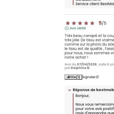
Service client BestMo
5
/
5
Avis vérifié
Très beau canapé et la coule
très jolie (le tissu est vraim
comme sur la photo du site 
le tissu est de qualité , l’as
pour nous, nous sommes vr
notre achat !
Avis du
07/04/2026
, suite à 
par
Delphine B.
Utile
(1)
Signaler
Réponse de
bestmobi
Bonjour,

Nous vous remercion
pour votre avis posit
ravis d'apprendre que