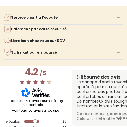
Service client à l'écoute
Paiement par carte sécurisé
Livraison chez vous sur RDV
Satisfait ou remboursé
4.2
/
5
Résumé des avis
Le canapé d'angle réversi
apprécié pour sa qualité 
conforme aux photos. Il e
confortable, offrant un b
Basé sur
44
avis soumis à
De nombreux avis souligne
un contrôle
livraison et la satisfacti
Voir tous les avis sur ce site
Ce résumé est généré pa
Cela a-t-il été utile ?
Oui
5
étoiles
20