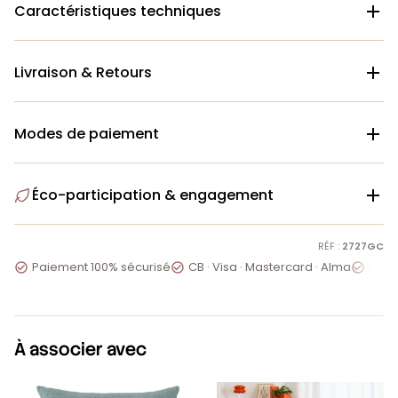
Caractéristiques techniques

Livraison & Retours

Modes de paiement

Éco-participation & engagement

RÉF :
2727GC
Paiement 100% sécurisé
CB · Visa · Mastercard · Alma
Servi



À associer avec