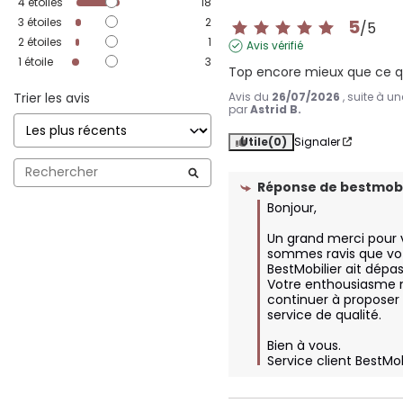
4
étoiles
18
3
étoiles
2
5
/
5
2
étoiles
1
Avis vérifié
1
étoile
3
Top encore mieux que ce qu
Trier les avis
Avis du
26/07/2026
, suite à u
par
Astrid B.
Utile
(0)
Signaler
Réponse de
bestmobi
Bonjour,

Un grand merci pour v
sommes ravis que vot
BestMobilier ait dépas
Votre enthousiasme 
continuer à proposer 
service de qualité.  

Bien à vous.

Service client BestMo