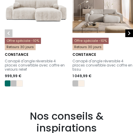


Offre spéciale -10%
Offre spéciale -10%
Retours 30 jours
Retours 30 jours
CONSTANCE
CONSTANCE
-
-
Canapé d'angle réversible 4
Canapé d'angle réversible 4
places convertible avec coffre en
places convertible avec coffre en
velours relief
tissu
999,99 €
1 049,99 €
Nos conseils &
inspirations