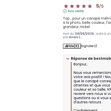
5
/
5
Avis vérifié
Top , pour un canapé même
à la photo, belle couleur, l'as
grandeur nickel
Avis du
09/05/2026
, suite à 
par
Anais L.
Utile
(0)
Signaler
Réponse de
bestmobi
Bonjour,

Nous vous remercions
votre avis positif ! N
que le canapé corres
attentes et que vous 
couleur et sa taille. N
revenir vers nous si v
questions ou si vous 
d'autres retours.

Cordialement.
