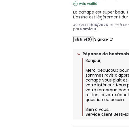
Avis vérifié
Le canapé est super beau ! 
L’assise est légèrement dur ma
Avis du
19/06/2026
, suite à u
par
Samia H.
Utile
(0)
Signaler
Réponse de
bestmobi
Bonjour,  

Merci beaucoup pour v
sommes ravis d'appre
canapé vous plaît et qu
votre intérieur. Nous 
votre remarque concer
restons à votre écout
question ou besoin.  

Bien à vous.

Service client BestMo