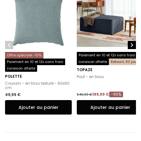


Offre spéciale -10%
Paiement en 10 et 12x sans frais
Paiement en 10 et 12x sans frais
Livraison offerte
Retours 30 jours
Livraison offerte
TOPAZE
-
POLETTE
Pouf - en tissu
-
Coussin - en tissu texturé - 60x60
cm
189,99 €
-65%
49,99 €
549,99 €
Ajouter au panier
Ajouter au panier