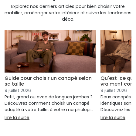
Explorez nos derniers articles pour bien choisir votre
mobilier, aménager votre intérieur et suivre les tendances
déco.
Guide pour choisir un canapé selon
Qu'est-ce qui
sa taille
vraiment conf
9 juillet 2026
9 juillet 2026
Petit, grand ou avec de longues jambes ?
Deux canapés p
Découvrez comment choisir un canapé
identiques sans 
adapté à votre taille, à votre morphologie
Découvrez les cr
et à votre confort.
réellement votre
: Guide pour choisir un canapé selon sa taille
: Qu
Lire la suite
Lire la suite
votre choix.