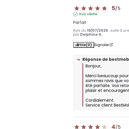
5
/
5
Avis vérifié
Parfait
Avis du
19/07/2026
, suite à u
par
Delphine G.
Utile
(0)
Signaler
Réponse de
bestmobi
Bonjour,

Merci beaucoup pour 
sommes ravis que vot
été parfaite. Vos reto
plaisir et encouragent 
Cordialement.

Service client BestMo
4
/
5