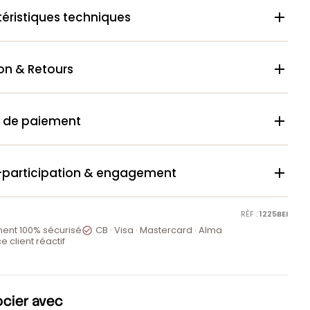
éristiques techniques

son & Retours

 de paiement

-participation & engagement

RÉF :
1225BEI
ent 100% sécurisé
CB · Visa · Mastercard · Alma

e client réactif
ocier avec