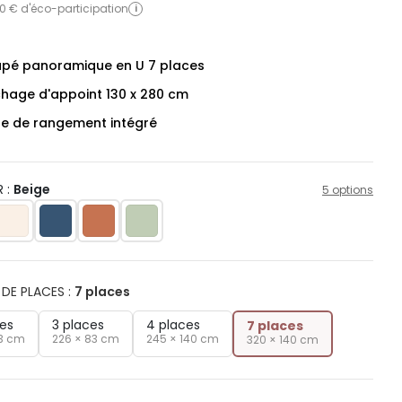
0 € d'éco-participation
i
pé panoramique en U 7 places
hage d'appoint 130 x 280 cm
re de rangement intégré
 :
Beige
5 options
DE PLACES
:
7 places
ces
3 places
4 places
7 places
83 cm
226 × 83 cm
245 × 140 cm
320 × 140 cm