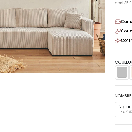
dont 35,0
Cana
Couc
Coff
COULEUR
NOMBRE 
2 pla
172 × 