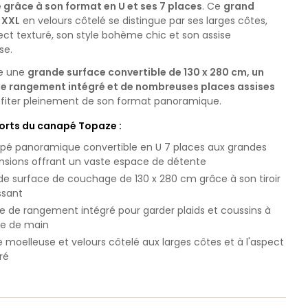
 grâce à son format en U et ses 7 places
. Ce
grand
 XXL
en velours côtelé se distingue par ses larges côtes,
ct texturé, son style bohème chic et son assise
se.
ie une
grande surface convertible de 130 x 280 cm, un
de rangement intégré et de nombreuses places assises
ofiter pleinement de son format panoramique.
forts du canapé Topaze :
é panoramique convertible en U 7 places aux grandes
sions offrant un vaste espace de détente
e surface de couchage de 130 x 280 cm grâce à son tiroir
ssant
e de rangement intégré pour garder plaids et coussins à
ée de main
e moelleuse et velours côtelé aux larges côtes et à l'aspect
ré