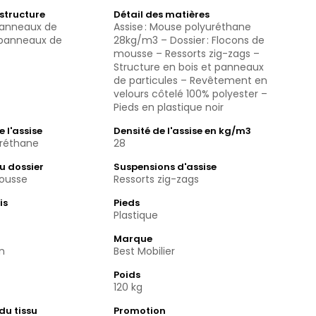
 structure
Détail des matières
 panneaux de
Assise : Mouse polyuréthane
t panneaux de
28kg/m3 – Dossier : Flocons de
mousse – Ressorts zig-zags –
Structure en bois et panneaux
de particules – Revêtement en
velours côtelé 100% polyester –
Pieds en plastique noir
 l'assise
Densité de l'assise en kg/m3
réthane
28
u dossier
Suspensions d'assise
ousse
Ressorts zig-zags
is
Pieds
Plastique
Marque
n
Best Mobilier
Poids
120 kg
du tissu
Promotion