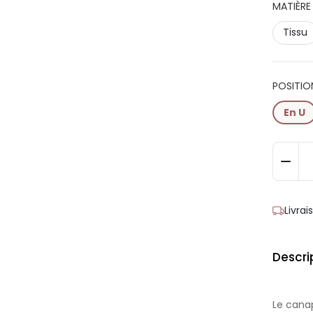
MATIÈRE 
Tissu
POSITIO
En U
Livra
Descri
Le cana