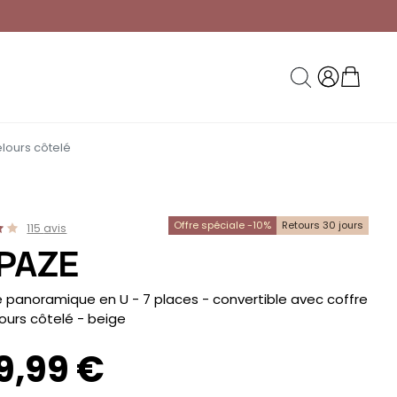
lours côtelé
Offre spéciale -10%
Retours 30 jours
115
avis
PAZE
panoramique en U - 7 places - convertible avec coffre
lours côtelé
- beige
9,99 €