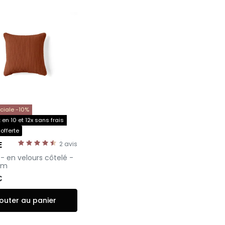
éciale -10%
en 10 et 12x sans frais
 offerte
E
2
avis
- en velours côtelé -
cm
€
outer au panier