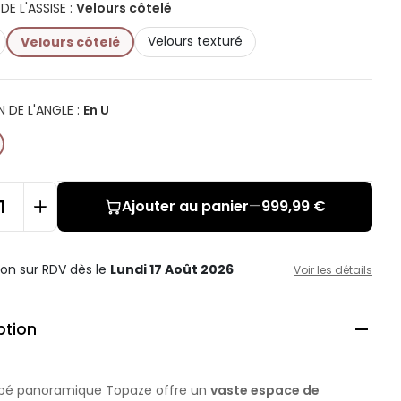
DE L'ASSISE
:
Velours côtelé
Velours texturé
Velours côtelé
N DE L'ANGLE
:
En U
Ajouter au panier
—
999,99 €
ison sur RDV
dès le
Lundi 17 Août 2026
Voir les détails
ption

pé panoramique Topaze offre un
vaste espace de