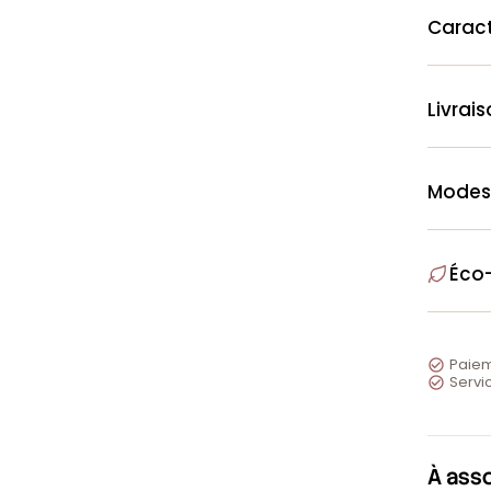
Caract
Livrai
Modes
Éco
Paiem

Servic

À ass