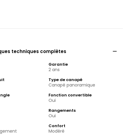

iques techniques complètes
Garantie
2 ans
uit
Type de canapé
Canapé panoramique
angle
Fonction convertible
Oui
Rangements
Oui
Confort
angement
Modéré