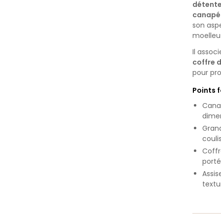
détente
canapé
son aspe
moelleu
Il assoc
coffre 
pour pr
Points 
Canap
dimen
Grand
couli
Coffr
port
Assis
textu