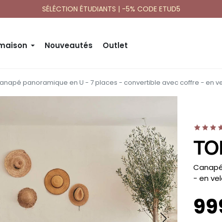
SÉLÉCTION ÉTUDIANTS | -5% CODE ETUD5
 maison
Nouveautés
Outlet
anapé panoramique en U - 7 places - convertible avec coffre - en ve
TO
-
Canapé 
- en ve
99