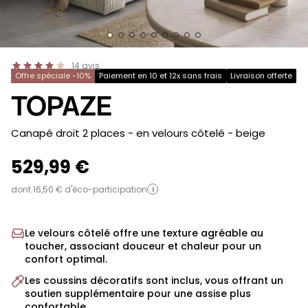
14
avis
Offre spéciale -10%
Paiement en 10 et 12x sans frais
Livraison offerte
TOPAZE
-
Canapé droit 2 places - en velours côtelé
- beige
529,99 €
dont 16,50 € d'éco-participation
i
Le velours côtelé offre une texture agréable au
toucher, associant douceur et chaleur pour un
confort optimal.
Les coussins décoratifs sont inclus, vous offrant un
soutien supplémentaire pour une assise plus
confortable