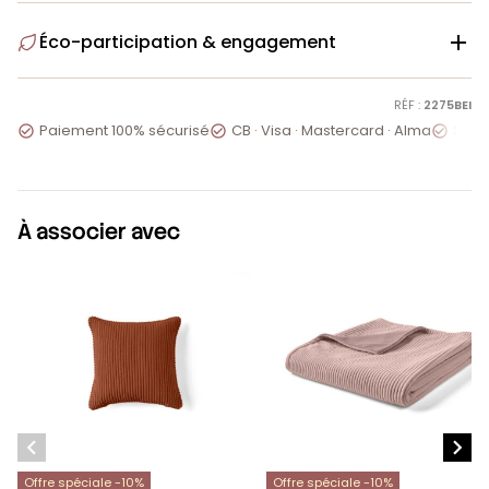
Éco-participation & engagement

RÉF :
2275BEI
Paiement 100% sécurisé
CB · Visa · Mastercard · Alma
Servi



À associer avec


Offre spéciale -10%
Offre spéciale -10%