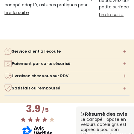
découvrez comm
canapé adapté, astuces pratiques pour
petite surface à 
bien s'installer.
: Sieste sur canapé : pourquoi 20 minutes suffi
Lire la suite
confort ni l'espa
: Am
Lire la suite
Service client à l'écoute
Paiement par carte sécurisé
Livraison chez vous sur RDV
Satisfait ou remboursé
3.9
/
5
Résumé des avis
Le canapé Topaze en
velours côtelé gris est
apprécié pour son