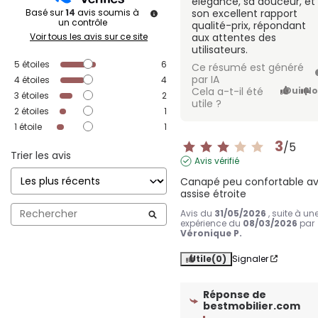
élégance, sa douceur, et
Basé sur
14
avis soumis à
son excellent rapport
un contrôle
qualité-prix, répondant
Voir tous les avis sur ce site
aux attentes des
utilisateurs.
5
étoiles
6
Ce résumé est généré
par IA
4
étoiles
4
Cela a-t-il été
Oui
No
3
étoiles
2
utile ?
2
étoiles
1
1
étoile
1
3
/
5
Trier les avis
Avis vérifié
Canapé peu confortable av
assise étroite
Avis du
31/05/2026
, suite à un
expérience du
08/03/2026
par
Véronique P.
Utile
(0)
Signaler
Réponse de
bestmobilier.com