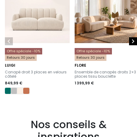


Offre spéciale -10%
Offre spéciale -10%
Retours 30 jours
Retours 30 jours
LUIGI
FLORE
-
-
Canapé droit 3 places en velours
Ensemble de canapés droits 2+3
côtelé
places tissu bouclette
849,99 €
1 399,99 €
Nos conseils &
inspirations