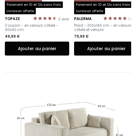
Paiement en 10 et 12x sans frais
Paiement en 10 et 12x sans frais
Livraison offerte
Livraison offerte
TOPAZE
PALERMA
2
avis
1
av
-
-
Coussin - en velours côtelé -
Plaid - 200x140 cm - en velours
40x40 cm
côtelé et velours
49,99 €
79,99 €
Ajouter au panier
Ajouter au panier