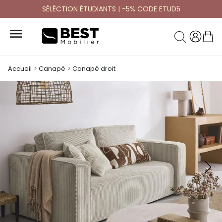
SÉLÉCTION ÉTUDIANTS | -5% CODE ETUD5

Accueil
Canapé
Canapé droit