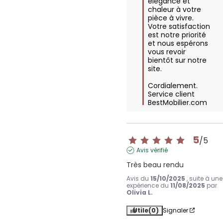
élégance et 
chaleur à votre 
pièce à vivre. 
Votre satisfaction 
est notre priorité 
et nous espérons 
vous revoir 
bientôt sur notre 
site.

Cordialement.

Service client 
BestMobilier.com
5
/
5
Avis vérifié
Très beau rendu
Avis du
15/10/2025
, suite à une
expérience du
11/08/2025
par
Olivia L.
Utile
(0)
Signaler