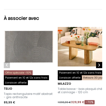
À associer avec


Offre spéciale -10%
Paiement en 10 et 12x sans frais
Paiement en 10 et 12x sans frais
Livraison offerte
Retours 30 jours
Livraison offerte
MILAZZO
-
TELIO
Table basse - bois plaqué chêne
-
et cannage - 120 cm
Tapis rectangulaire motif abstrait
- gris anthracite
329,99 €
-70%
89,99 €
1 099,99 €