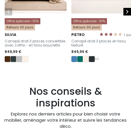


Offre spéciale -10%
Offre spéciale -10%
Retours 30 jours
Retours 30 jours
SILVIA
PIETRO
1
av
-
-
Canapé droit 3 places convertible
Canapé droit 3 places en tissu
avec coffre - en tissu bouclette
texturé
849,99 €
849,99 €
+1
Nos conseils &
inspirations
Explorez nos derniers articles pour bien choisir votre
mobilier, aménager votre intérieur et suivre les tendances
déco.