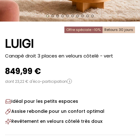
Offre spéciale -10%
Retours 30 jours
LUIGI
-
Canapé droit 3 places en velours côtelé
- vert
849,99 €
dont 23,22 € d'éco-participation
i
Idéal pour les petits espaces
Assise rebondie pour un confort optimal
Revêtement en velours côtelé très doux