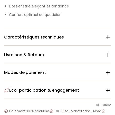
Dossier strié élégant et tendance
Confort optimal au quotidien
Caractéristiques techniques

Livraison & Retours

Modes de paiement

Éco-participation & engagement

RÉF :
3611V
Paiement 100% sécurisé
CB · Visa · Mastercard · Alma
Servi


