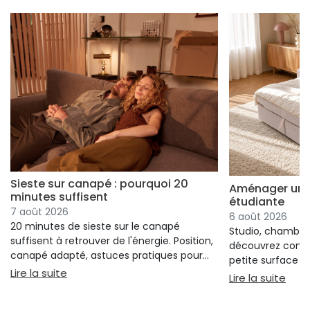
Sieste sur canapé : pourquoi 20
Aménager un s
minutes suffisent
étudiante
7 août 2026
6 août 2026
20 minutes de sieste sur le canapé
Studio, chambre 
suffisent à retrouver de l'énergie. Position,
découvrez comm
canapé adapté, astuces pratiques pour
petite surface à 
bien s'installer.
: Sieste sur canapé : pourquoi 20 minutes suffi
Lire la suite
confort ni l'espa
: Am
Lire la suite