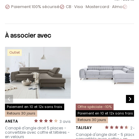
Paiement 100% sécurisé
CB · Visa · Mastercard · Alma
Servi



À associer avec
Outlet


Paiement en 10 et 12x sans frais
Offre spéciale -10%
Retours 30 jours
Paiement en 10 et 12x sans frais
Retours 30 jours
ANETA
3
avis
-
TALISAY
Canapé d'angle droit 5 places -
2
av
-
convertible avec coffre et têtières -
Canapé d'angle droit - 5 places 
en velours
convertible avec coffre - en