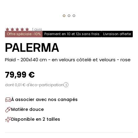
1
avis
Offre spéciale -10%
Paiement en 10 et 12x sans frais
Livraison offerte
PALERMA
-
Plaid - 200x140 cm - en velours côtelé et velours
- rose
79,99 €
dont 0,01 € d'éco-participation
i
À associer avec nos canapés
Matière douce
Disponible en 2 tailles