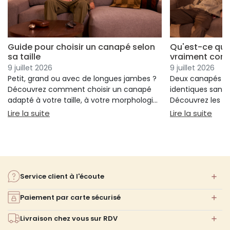
Guide pour choisir un canapé selon
Qu'est-ce qui
sa taille
vraiment conf
9 juillet 2026
9 juillet 2026
Petit, grand ou avec de longues jambes ?
Deux canapés p
Découvrez comment choisir un canapé
identiques sans 
adapté à votre taille, à votre morphologie
Découvrez les cr
et à votre confort.
réellement votre
: Guide pour choisir un canapé selon sa taille
: Qu
Lire la suite
Lire la suite
votre choix.
Service client à l'écoute
Paiement par carte sécurisé
Livraison chez vous sur RDV