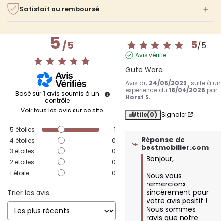
Satisfait ou remboursé
5
5
/
5
/
5
Avis vérifié
Gute Ware
Avis du
24/06/2026
, suite à u
expérience du
18/04/2026
par
Basé sur
1
avis soumis à un
Horst S.
contrôle
Voir tous les avis sur ce site
Utile
(0)
Signaler
5
étoiles
1
Réponse de
4
étoiles
0
bestmobilier.com
3
étoiles
0
Bonjour,

2
étoiles
0
1
étoile
0
Nous vous 
remercions 
sincèrement pour 
Trier les avis
votre avis positif ! 
Nous sommes 
ravis que notre 