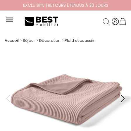
EXCLU SITE | RETOURS ÉTENDUS À 30 JOURS

Accueil
Séjour
Décoration
Plaid et coussin