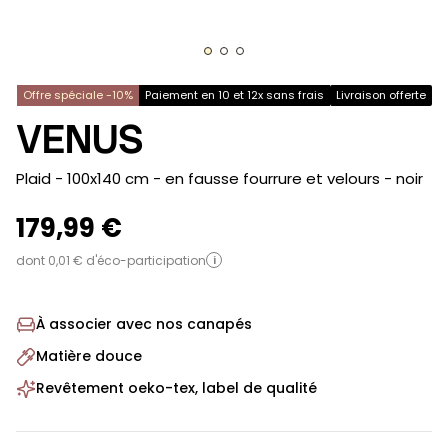
Offre spéciale -10%
Paiement en 10 et 12x sans frais
Livraison offerte
VENUS
-
Plaid - 100x140 cm - en fausse fourrure et velours
- noir
179,99 €
dont 0,01 € d'éco-participation
i
À associer avec nos canapés
Matière douce
Revêtement oeko-tex, label de qualité