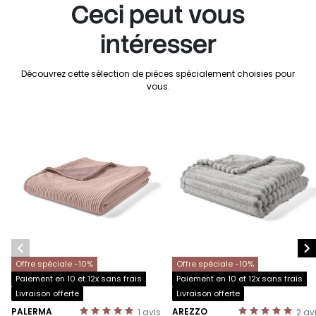
Ceci peut vous
intéresser
Découvrez cette sélection de pièces spécialement choisies pour
vous.


Offre spéciale -10%
Offre spéciale -10%
Paiement en 10 et 12x sans frais
Paiement en 10 et 12x sans frais
Livraison offerte
Livraison offerte
PALERMA
AREZZO
1
avis
2
av