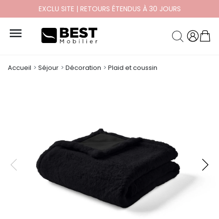
EXCLU SITE | RETOURS ÉTENDUS À 30 JOURS

Accueil
Séjour
Décoration
Plaid et coussin