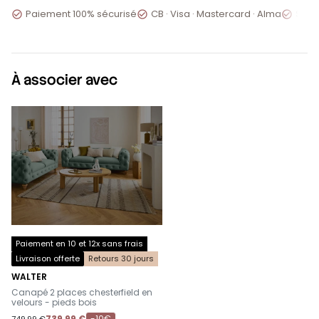
Paiement 100% sécurisé
CB · Visa · Mastercard · Alma
Servi



À associer avec
Paiement en 10 et 12x sans frais
Livraison offerte
Retours 30 jours
WALTER
-
Canapé 2 places chesterfield en
velours - pieds bois
739,99 €
-10€