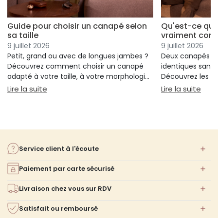
Guide pour choisir un canapé selon
Qu'est-ce qui
sa taille
vraiment conf
9 juillet 2026
9 juillet 2026
Petit, grand ou avec de longues jambes ?
Deux canapés p
Découvrez comment choisir un canapé
identiques sans 
adapté à votre taille, à votre morphologie
Découvrez les cr
et à votre confort.
réellement votre
: Guide pour choisir un canapé selon sa taille
: Qu
Lire la suite
Lire la suite
votre choix.
Service client à l'écoute
Paiement par carte sécurisé
Livraison chez vous sur RDV
Satisfait ou remboursé