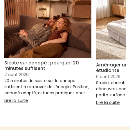
Sieste sur canapé : pourquoi 20
Aménager un s
minutes suffisent
étudiante
7 août 2026
6 août 2026
20 minutes de sieste sur le canapé
Studio, chambre 
suffisent à retrouver de l'énergie. Position,
découvrez comm
canapé adapté, astuces pratiques pour
petite surface à 
bien s'installer.
: Sieste sur canapé : pourquoi 20 minutes suffi
Lire la suite
confort ni l'espa
: Am
Lire la suite