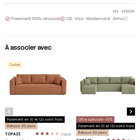
RÉF :
2332GF
Paiement 100% sécurisé
CB · Visa · Mastercard · Alma
Servi



À associer avec
Outlet


Paiement en 10 et 12x sans frais
Offre spéciale -10%
Retours 30 jours
Paiement en 10 et 12x sans frais
Retours 30 jours
TOPAZE
1
avis
-