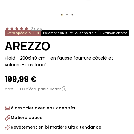
2
avis
Offre spéciale -10%
Paiement en 10 et 12x sans frais
Livraison offerte
AREZZO
-
Plaid - 200x140 cm - en fausse fourrure côtelé et
velours
- gris foncé
199,99 €
dont 0,01 € d'éco-participation
i
À associer avec nos canapés
Matière douce
Revêtement en bi matière ultra tendance