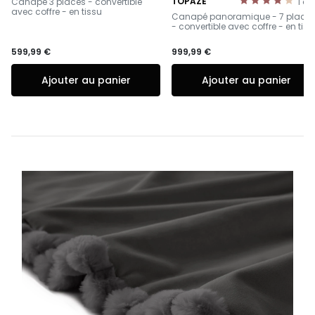
TOPAZE
Canapé 3 places - convertible
1
av
-
avec coffre - en tissu
Canapé panoramique - 7 place
- convertible avec coffre - en tiss
599,99 €
999,99 €
Ajouter au panier
Ajouter au panier