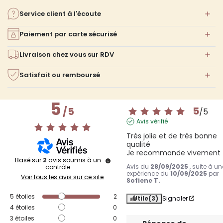
Service client à l'écoute
Paiement par carte sécurisé
Livraison chez vous sur RDV
Satisfait ou remboursé
5
5
/
5
/
5
Avis vérifié
Très jolie et de très bonne 
qualité 

Je recommande vivement
Basé sur
2
avis soumis à un
Avis du
28/09/2025
, suite à un
contrôle
expérience du
10/09/2025
par
Voir tous les avis sur ce site
Sofiene T.
5
étoiles
2
Utile
(3)
Signaler
4
étoiles
0
3
étoiles
0