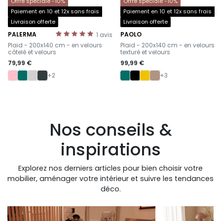
Offre spéciale -10%
Offre spéciale -10%
Paiement en 10 et 12x sans frais
Paiement en 10 et 12x sans frais
Livraison offerte
Livraison offerte
PALERMA
PAOLO
1
avis
-
-
Plaid - 200x140 cm - en velours
Plaid - 200x140 cm - en velours
côtelé et velours
texturé et velours
79,99 €
99,99 €
+2
+3
Nos conseils &
inspirations
Explorez nos derniers articles pour bien choisir votre
mobilier, aménager votre intérieur et suivre les tendances
déco.