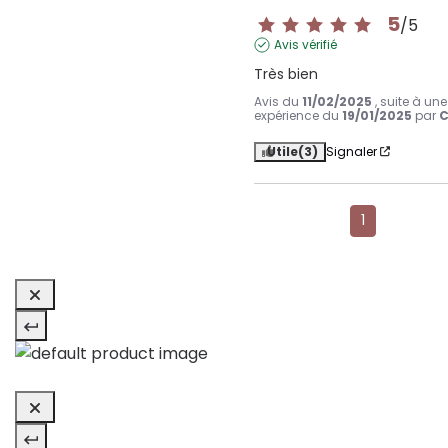
5
/
5
Avis vérifié
Très bien
Avis du
11/02/2025
, suite à une
expérience du
19/01/2025
par
C
Utile
(3)
Signaler
1