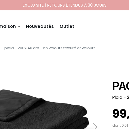
EXCLU SITE | RETOURS ÉTENDUS À 30 JOURS
 maison
Nouveautés
Outlet
 - plaid - 200x140 cm - en velours texturé et velours
PA
-
Plaid -
99
dont 0,01