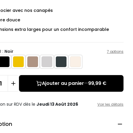
socier avec nos canapés
ère douce
nsions extra larges pour un confort incomparable
 :
Noir
7 options
Ajouter au panier
—
99,99 €
ison sur RDV
dès le
Jeudi 13 Août 2026
Voir les détails
ption
