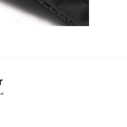
r
us.