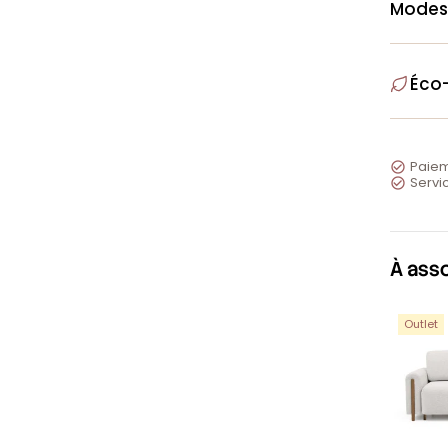
Modes
Éco
Paiem

Servic

À ass
Outlet