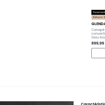
Paiement 
Retours 
GLEND
-
Canapé 
converti
tissu bo
899,99
Caractérist