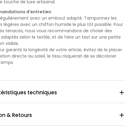
 touche de luxe artisanal.
andations d’entretien
 régulièrement avec un embout adapté. Tamponnez les
es légères avec un chiffon humide le plus tôt possible. Pour
hes tenaces, nous vous recommandons de choisir des
 adaptés selon le textile, et de faire un test sur une petite
n visible.
our garantir la longévité de votre article, évitez de le placer
ition directe au soleil, le tissu risquerait de se décolorer
 temps.
éristiques techniques

son & Retours
