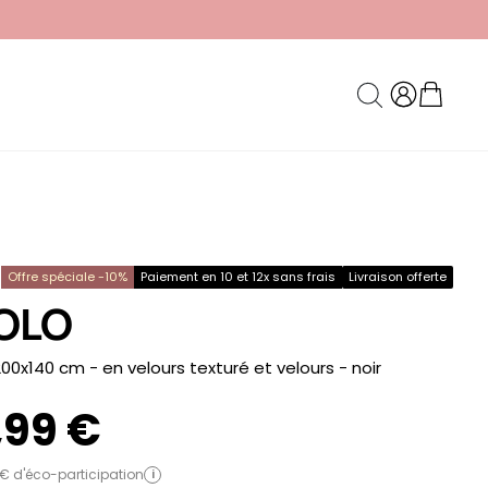
Offre spéciale -10%
Paiement en 10 et 12x sans frais
Livraison offerte
OLO
 200x140 cm - en velours texturé et velours
- noir
,99 €
 € d'éco-participation
i