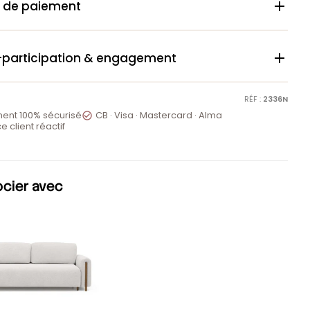
 de paiement

-participation & engagement

RÉF :
2336N
ent 100% sécurisé
CB · Visa · Mastercard · Alma

e client réactif
ocier avec