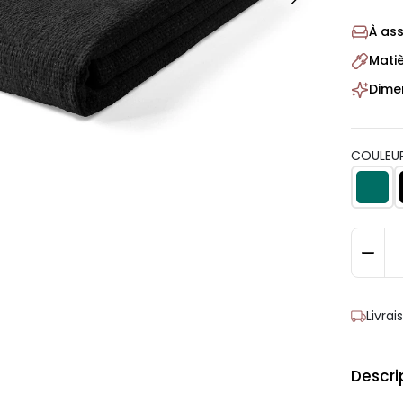
À as
Mati
Dime
COULEUR
Livra
Descri