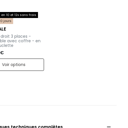
en 10 et 12x sans frais
30 jours
ALE
droit 3 places -
ble avec coffre - en
uclette
 €
Voir options

iques techniques complètes