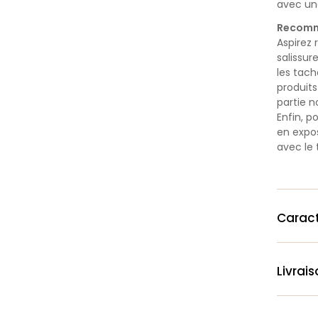
avec une
Recomm
Aspirez
salissur
les tac
produits
partie no
Enfin, p
en expos
avec le
Caract
Livrai