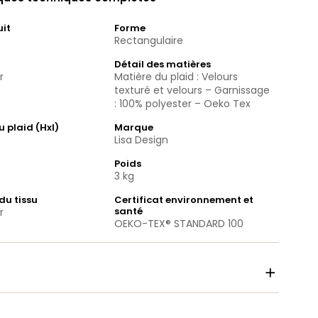
uit
Forme
Rectangulaire
Détail des matières
r
Matière du plaid : Velours
texturé et velours – Garnissage
: 100% polyester – Oeko Tex
 plaid (Hxl)
Marque
Lisa Design
Poids
3 kg
du tissu
Certificat environnement et
santé
r
OEKO-TEX® STANDARD 100
