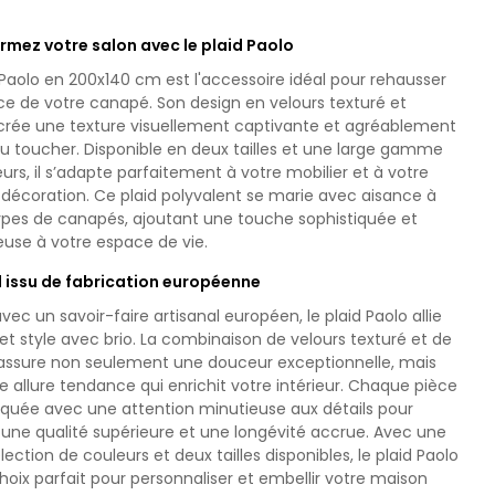
rmez votre salon avec le plaid Paolo
 Paolo en 200x140 cm est l'accessoire idéal pour rehausser
ce de votre canapé. Son design en velours texturé et
 crée une texture visuellement captivante et agréablement
u toucher. Disponible en deux tailles et une large gamme
urs, il s’adapte parfaitement à votre mobilier et à votre
 décoration. Ce plaid polyvalent se marie avec aisance à
types de canapés, ajoutant une touche sophistiquée et
euse à votre espace de vie.
d issu de fabrication européenne
ec un savoir-faire artisanal européen, le plaid Paolo allie
et style avec brio. La combinaison de velours texturé et de
 assure non seulement une douceur exceptionnelle, mais
e allure tendance qui enrichit votre intérieur. Chaque pièce
iquée avec une attention minutieuse aux détails pour
 une qualité supérieure et une longévité accrue. Avec une
lection de couleurs et deux tailles disponibles, le plaid Paolo
hoix parfait pour personnaliser et embellir votre maison