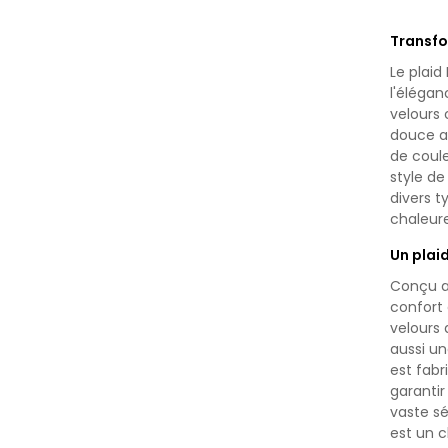
Transfo
Le plaid
l'élégan
velours
douce a
de coule
style de
divers 
chaleur
Un plai
Conçu av
confort 
velours
aussi un
est fabr
garantir
vaste sé
est un c