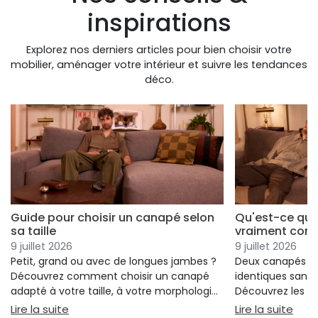
inspirations
Explorez nos derniers articles pour bien choisir votre
mobilier, aménager votre intérieur et suivre les tendances
déco.
Guide pour choisir un canapé selon
Qu'est-ce qui
sa taille
vraiment conf
9 juillet 2026
9 juillet 2026
Petit, grand ou avec de longues jambes ?
Deux canapés p
Découvrez comment choisir un canapé
identiques sans 
adapté à votre taille, à votre morphologie
Découvrez les cr
et à votre confort.
réellement votre
: Guide pour choisir un canapé selon sa taille
: Qu
Lire la suite
Lire la suite