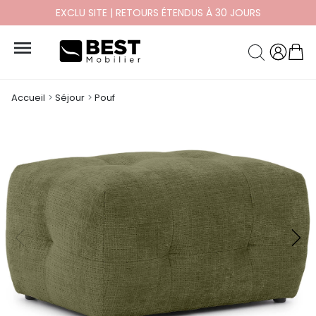
PAYEZ EN 10X ET 12X SANS FRAIS

Accueil
Séjour
Pouf