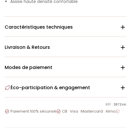
Assise haute densité confortable
Caractéristiques techniques

Livraison & Retours

Modes de paiement

Éco-participation & engagement

RÉF :
3572VK
Paiement 100% sécurisé
CB · Visa · Mastercard · Alma
Servi


