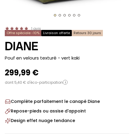
1
avis
Offre spéciale -10%
Livraison offerte
Retours 30 jours
DIANE
-
Pouf en velours texturé
- vert kaki
299,99 €
dont 5,40 € d'éco-participation
i
Complète parfaitement le canapé Diane
Repose-pieds ou assise d'appoint
Design effet nuage tendance