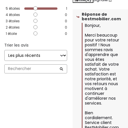
5
étoiles
1
Réponse de
4
étoiles
0
bestmobilier.com
3
étoiles
0
Bonjour,

2
étoiles
0
1
étoile
0
Merci beaucoup 
pour votre retour 
positif ! Nous 
Trier les avis
sommes ravis 
d'apprendre que 
vous êtes 
satisfait de votre 
achat. Votre 
satisfaction est 
notre priorité, et 
vos retours nous 
motivent à 
continuer 
d'améliorer nos 
services.

Bien 
cordialement.

Service client 
BestMobilier.com