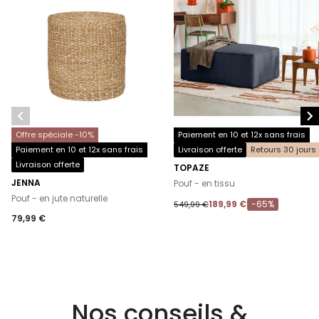


Offre spéciale -10%
Paiement en 10 et 12x sans frais
Paiement en 10 et 12x sans frais
Livraison offerte
Retours 30 jours
Livraison offerte
TOPAZE
-
JENNA
Pouf - en tissu
-
Pouf - en jute naturelle
189,99 €
-65%
549,99 €
79,99 €
Nos conseils &