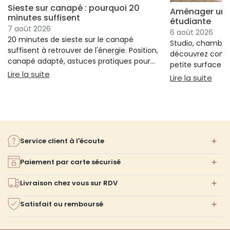
Sieste sur canapé : pourquoi 20
Aménager un s
minutes suffisent
étudiante
7 août 2026
6 août 2026
20 minutes de sieste sur le canapé
Studio, chambre 
suffisent à retrouver de l'énergie. Position,
découvrez comm
canapé adapté, astuces pratiques pour
petite surface à 
bien s'installer.
: Sieste sur canapé : pourquoi 20 minutes suffi
Lire la suite
confort ni l'espa
: Am
Lire la suite
Service client à l'écoute
Paiement par carte sécurisé
Livraison chez vous sur RDV
Satisfait ou remboursé