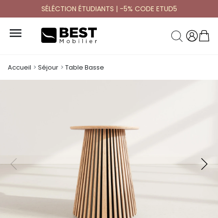
SÉLÉCTION ÉTUDIANTS | -5% CODE ETUD5

Accueil
Séjour
Table Basse