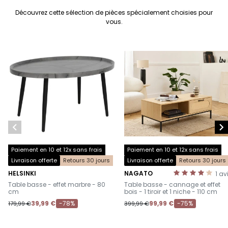
Découvrez cette sélection de pièces spécialement choisies pour
vous.


Paiement en 10 et 12x sans frais
Paiement en 10 et 12x sans frais
Livraison offerte
Retours 30 jours
Livraison offerte
Retours 30 jours
HELSINKI
NAGATO
1
av
-
-
Table basse - effet marbre - 80
Table basse - cannage et effet
cm
bois - 1 tiroir et 1 niche - 110 cm
39,99 €
-78%
99,99 €
-75%
179,99 €
399,99 €