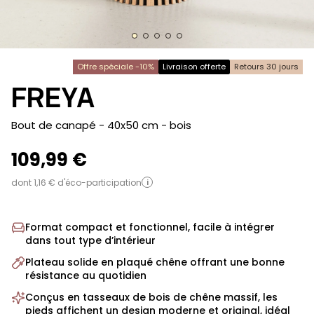
Offre spéciale -10%
Livraison offerte
Retours 30 jours
FREYA
-
Bout de canapé - 40x50 cm
- bois
109,99 €
dont 1,16 € d'éco-participation
i
Format compact et fonctionnel, facile à intégrer
dans tout type d’intérieur
Plateau solide en plaqué chêne offrant une bonne
résistance au quotidien
Conçus en tasseaux de bois de chêne massif, les
pieds affichent un design moderne et original, idéal