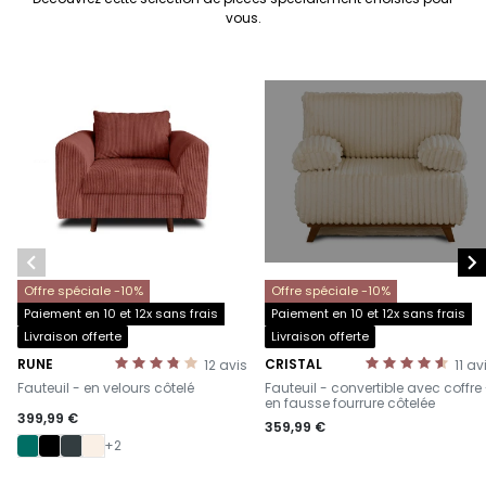
vous.


Offre spéciale -10%
Offre spéciale -10%
Paiement en 10 et 12x sans frais
Paiement en 10 et 12x sans frais
Livraison offerte
Livraison offerte
RUNE
CRISTAL
12
avis
11
av
-
-
Fauteuil - en velours côtelé
Fauteuil - convertible avec coffre
en fausse fourrure côtelée
399,99 €
359,99 €
+2