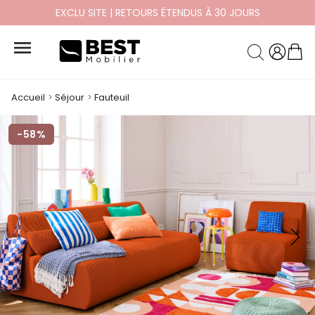
EXCLU SITE | RETOURS ÉTENDUS À 30 JOURS

Accueil
Séjour
Fauteuil
-58%