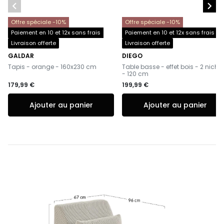


Offre spéciale -10%
Offre spéciale -10%
Paiement en 10 et 12x sans frais
Paiement en 10 et 12x sans frais
Livraison offerte
Livraison offerte
GALDAR
DIEGO
-
-
Tapis - orange - 160x230 cm
Table basse - effet bois - 2 niche
- 120 cm
179,99 €
199,99 €
Ajouter au panier
Ajouter au panier