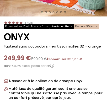
1
avis
Paiement en 10 et 12x sans frais
Livraison offerte
Retours 30 jours
ONYX
-
Fauteuil sans accoudoirs - en tissu mailles 3D
- orange
249,99 €
599,99 €
Économisez 350,00 €
dont 6,80 € d'éco-participation
i
À associer à la collection de canapé Onyx
Matériaux de qualité garantissant une assise
confortable qui ne s'affaisse pas avec le temps, pour
un confort préservé jour après jour.