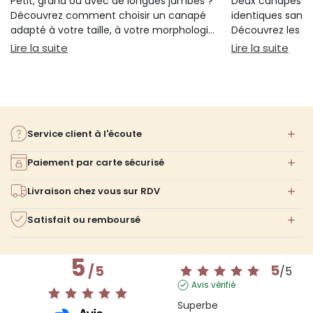
Petit, grand ou avec de longues jambes ?
Deux canapés p
Découvrez comment choisir un canapé
identiques sans 
adapté à votre taille, à votre morphologie
Découvrez les cr
et à votre confort.
réellement votre
: Guide pour choisir un canapé selon sa taille
: Qu
Lire la suite
Lire la suite
votre choix.
Service client à l'écoute
Paiement par carte sécurisé
Livraison chez vous sur RDV
Satisfait ou remboursé
5
5
/
5
/
5
Avis vérifié
Superbe