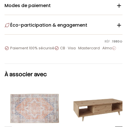
Modes de paiement

Éco-participation & engagement

RÉF :
1980O
Paiement 100% sécurisé
CB · Visa · Mastercard · Alma
Servi



À associer avec