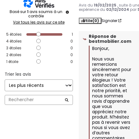
Avis du
19/02/2025
, suite à un
expérience du
02/12/2024
par
Basé sur
1
avis soumis à un
contrôle
Utile
(0)
Signaler
Voir tous les avis sur ce site
5
étoiles
1
Réponse de
bestmobilier.com
4
étoiles
0
3
étoiles
0
Bonjour,

2
étoiles
0
Nous vous 
1
étoile
0
remercions 
sincèrement pour 
Trier les avis
votre retour 
élogieux ! Votre 
satisfaction est 
notre priorité, et 
nous sommes 
ravis d’apprendre 
que vous 
appréciez notre 
produit. N’hésitez 
pas à revenir vers 
nous si vous avez 
d’autres 
commentaires 