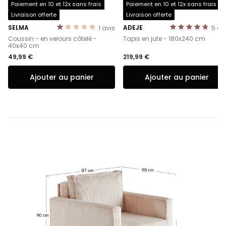
Paiement en 10 et 12x sans frais
Paiement en 10 et 12x sans frais
Livraison offerte
Livraison offerte
SELMA
ADEJE
1
avis
5
av
-
-
Coussin - en velours côtelé -
Tapis en jute - 180x240 cm
40x40 cm
49,99 €
219,99 €
Ajouter au panier
Ajouter au panier