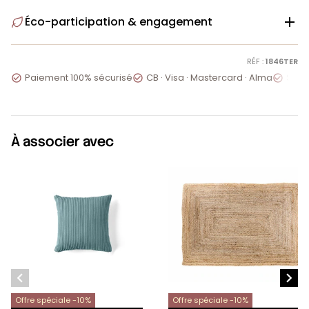
Éco-participation & engagement

RÉF :
1846TER
Paiement 100% sécurisé
CB · Visa · Mastercard · Alma
Servi



À associer avec


Offre spéciale -10%
Offre spéciale -10%