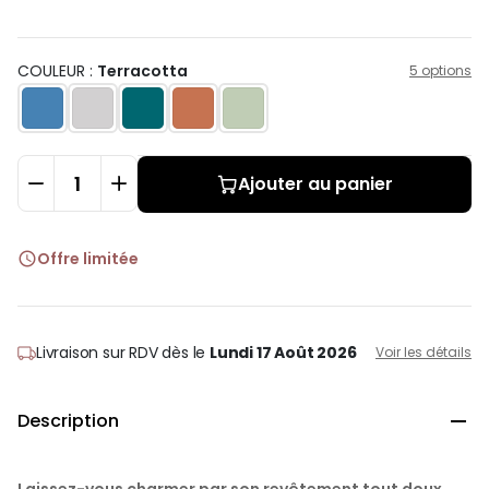
COULEUR :
Terracotta
5 options
Ajouter au panier
Offre limitée

Livraison sur RDV
dès le
Lundi 17 Août 2026
Voir les détails
Description

Laissez-vous charmer par son revêtement tout doux