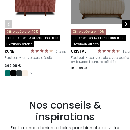


Offre spéciale -10%
Offre spéciale -10%
Paiement en 10 et 12x sans frais
Paiement en 10 et 12x sans frais
Livraison offerte
Livraison offerte
RUNE
CRISTAL
12
avis
11
av
-
-
Fauteuil - en velours côtelé
Fauteuil - convertible avec coffre
en fausse fourrure côtelée
399,99 €
359,99 €
+2
Nos conseils &
inspirations
Explorez nos derniers articles pour bien choisir votre