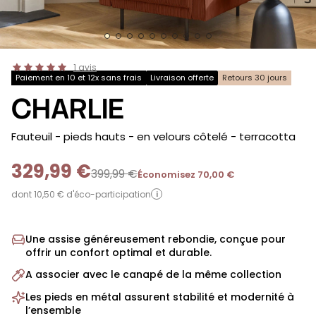
1
avis
Paiement en 10 et 12x sans frais
Livraison offerte
Retours 30 jours
CHARLIE
-
Fauteuil - pieds hauts - en velours côtelé
- terracotta
329,99 €
399,99 €
Économisez 70,00 €
dont 10,50 € d'éco-participation
i
Une assise généreusement rebondie, conçue pour
offrir un confort optimal et durable.
A associer avec le canapé de la même collection
Les pieds en métal assurent stabilité et modernité à
l’ensemble