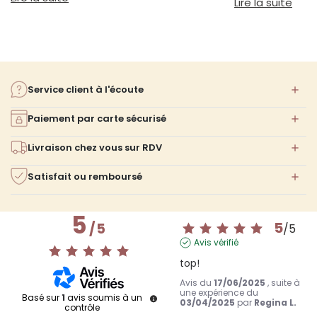
: Am
Lire la suite
Service client à l'écoute
Paiement par carte sécurisé
Livraison chez vous sur RDV
Satisfait ou remboursé
5
5
/
5
/
5
Avis vérifié
top!
Avis du
17/06/2025
, suite à
une expérience du
Basé sur
1
avis soumis à un
03/04/2025
par
Regina L.
contrôle