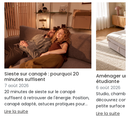
Sieste sur canapé : pourquoi 20
Aménager un s
minutes suffisent
étudiante
7 août 2026
6 août 2026
20 minutes de sieste sur le canapé
Studio, chambre 
suffisent à retrouver de l'énergie. Position,
découvrez comm
canapé adapté, astuces pratiques pour
petite surface à 
bien s'installer.
: Sieste sur canapé : pourquoi 20 minutes suffi
Lire la suite
confort ni l'espa
: Am
Lire la suite