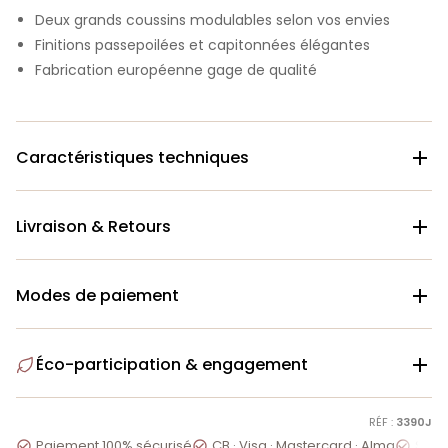
Deux grands coussins modulables selon vos envies
Finitions passepoilées et capitonnées élégantes
Fabrication européenne gage de qualité
Caractéristiques techniques

Livraison & Retours

Modes de paiement

Éco-participation & engagement

RÉF :
3390J
Paiement 100% sécurisé
CB · Visa · Mastercard · Alma
Servi


