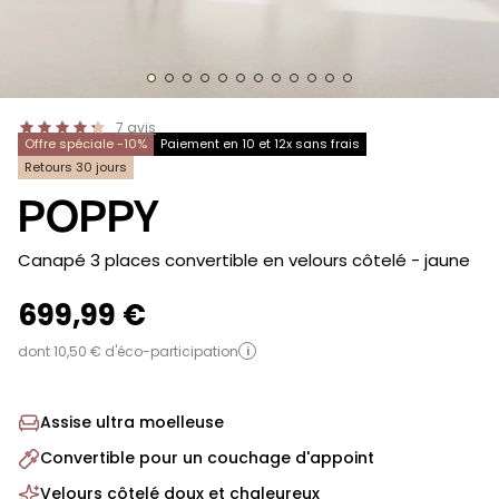
7
avis
Offre spéciale -10%
Paiement en 10 et 12x sans frais
Retours 30 jours
POPPY
-
Canapé 3 places convertible en velours côtelé
- jaune
699,99 €
dont 10,50 € d'éco-participation
i
Assise ultra moelleuse
Convertible pour un couchage d'appoint
Velours côtelé doux et chaleureux