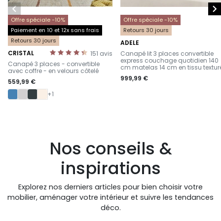


Offre spéciale -10%
Offre spéciale -10%
Paiement en 10 et 12x sans frais
Retours 30 jours
Retours 30 jours
ADELE
-
CRISTAL
151
avis
Canapé lit 3 places convertible
-
express couchage quotidien 140
Canapé 3 places - convertible
cm matelas 14 cm en tissu textur
avec coffre - en velours côtelé
999,99 €
559,99 €
+1
Nos conseils &
inspirations
Explorez nos derniers articles pour bien choisir votre
mobilier, aménager votre intérieur et suivre les tendances
déco.