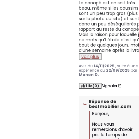
Le canapé est en soit très 
beau, même si les coussins 
sont un peu trop gros (plus 
sur la photo du site) et sont
donc un peu déséquilibrés p
rapport au reste du canapé.
Mais la raison pour laquelle j
ne mets qu’1 étoile c’est qu’
bout de quelques jours, moi
d’une semaine après la livra
voir plus
Avis du
14/11/2025
, suite à une
expérience du
22/09/2025
par
Manon D.
Utile
(0)
Signaler
Réponse de
bestmobilier.com
Bonjour,

Nous vous 
remercions d’avoir 
pris le temps de 