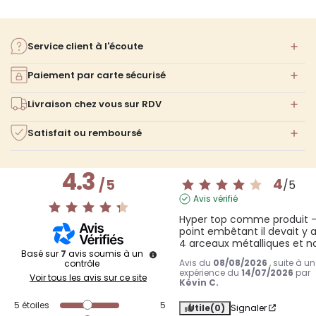
Service client à l'écoute
Paiement par carte sécurisé
Livraison chez vous sur RDV
Satisfait ou remboursé
4.3
4
/
5
/
5
Avis vérifié
Hyper top comme produit -
point embêtant il devait y av
4 arceaux métalliques et no
Basé sur
7
avis soumis à un
Avis du
08/08/2026
, suite à u
contrôle
expérience du
14/07/2026
par
Voir tous les avis sur ce site
Kévin C.
5
étoiles
5
Utile
(0)
Signaler