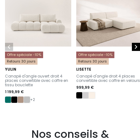


Offre spéciale -10%
Offre spéciale -10%
Retours 30 jours
Retours 30 jours
YULIN
LISETTE
-
-
Canapé d'angle ouvert droit 4
Canapé d'angle droit 4 places
places convertible avec coffre en
convertible avec coffre en velours
tissu bouclette
999,99 €
1 199,99 €
+2
Nos conseils &