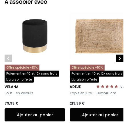
À associer avec


Offre spéciale -10%
Offre spéciale -10%
Paiement en 10 et 12x sans frais
Paiement en 10 et 12x sans frais
Livraison offerte
Livraison offerte
VELANA
ADEJE
5
av
-
-
Pouf - en velours
Tapis en jute - 180x240 cm
79,99 €
219,99 €
Ajouter au panier
Ajouter au panier