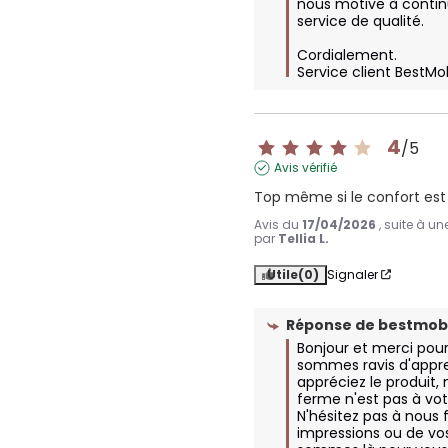
nous motive à continue
service de qualité.

Cordialement.

Service client BestMo
4
/
5
Avis vérifié
Top même si le confort est
Avis du
17/04/2026
, suite à u
par
Tellia L.
Utile
(0)
Signaler
Réponse de
bestmobi
Bonjour et merci pour 
sommes ravis d'appre
appréciez le produit, 
ferme n'est pas à vo
N'hésitez pas à nous f
impressions ou de vos