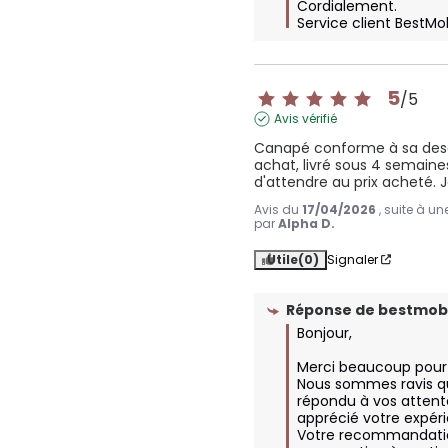
Cordialement.

Service client BestMo
5
/
5
Avis vérifié
Canapé conforme à sa descr
achat, livré sous 4 semaines
d'attendre au prix acheté
Avis du
17/04/2026
, suite à u
par
Alpha D.
Utile
(0)
Signaler
Réponse de
bestmobi
Bonjour, 

Merci beaucoup pour vo
Nous sommes ravis qu
répondu à vos attent
apprécié votre expéri
Votre recommandatio