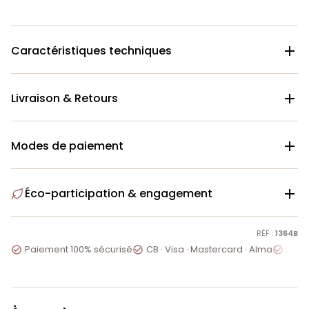
Caractéristiques techniques

Livraison & Retours

Modes de paiement

Éco-participation & engagement

RÉF :
1364B
Paiement 100% sécurisé
CB · Visa · Mastercard · Alma
Servi


