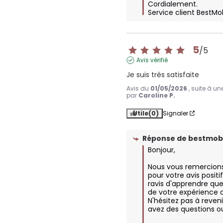
Cordialement.

Service client BestMo
5
/
5
Avis vérifié
Je suis très satisfaite
Avis du
01/05/2026
, suite à u
par
Caroline P.
Utile
(0)
Signaler
Réponse de
bestmobi
Bonjour,

Nous vous remercion
pour votre avis posit
ravis d'apprendre que 
de votre expérience a
N'hésitez pas à reveni
avez des questions ou