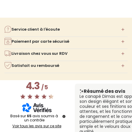
Service client à l'écoute
Paiement par carte sécurisé
Livraison chez vous sur RDV
Satisfait ou remboursé
4.3
/
5
Résumé des avis
Le canapé Dimas est appr
son design élégant et son
couleur et ses finitions 
attentes, et les fonction
Basé sur
65
avis soumis à
de rangement et le conver
un contrôle
particulièrement pratiqu
Voir tous les avis sur ce site
simple et le velours dou
qualité.