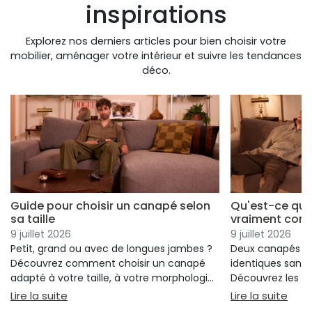
inspirations
Explorez nos derniers articles pour bien choisir votre
mobilier, aménager votre intérieur et suivre les tendances
déco.
Guide pour choisir un canapé selon
Qu'est-ce qui
sa taille
vraiment conf
9 juillet 2026
9 juillet 2026
Petit, grand ou avec de longues jambes ?
Deux canapés p
Découvrez comment choisir un canapé
identiques sans 
adapté à votre taille, à votre morphologie
Découvrez les cr
et à votre confort.
réellement votre
: Guide pour choisir un canapé selon sa taille
: Qu
Lire la suite
Lire la suite
votre choix.