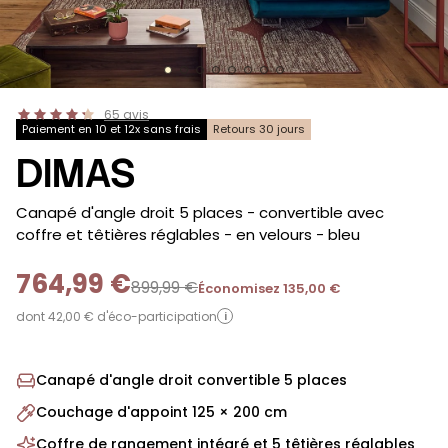
65
avis
Paiement en 10 et 12x sans frais
Retours 30 jours
DIMAS
-
Canapé d'angle droit 5 places - convertible avec
coffre et têtières réglables - en velours
- bleu
764,99 €
899,99 €
Économisez 135,00 €
dont 42,00 € d'éco-participation
i
Canapé d'angle droit convertible 5 places
Couchage d'appoint 125 × 200 cm
Coffre de rangement intégré et 5 têtières réglables