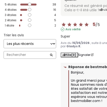
5
étoiles
38
Ce résumé est généré pa
4
étoiles
16
Cela a-t-il été utile ?
Oui
3
étoiles
4
2
étoiles
5
5
/
5
1
étoile
2
Avis vérifié
Trier les avis
Super
Avis du
15/05/2026
, suite à u
par
Gladys R.
Utile
(0)
Signaler
Réponse de
bestmobi
Bonjour, 

Un grand merci pour vo
Nous sommes ravis d'
êtes satisfait de votr
satisfaction est notre 
espérons vous retrouv
bestmobilier.com !
