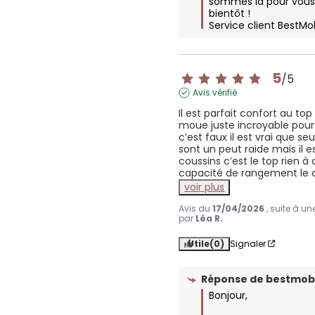
sommes là pour vous
bientôt !

Service client BestMo
5
/
5
Avis vérifié
Il est parfait confort au top
moue juste incroyable pour c
c’est faux il est vrai que se
sont un peut raide mais il e
coussins c’est le top rien à 
capacité de rangement le c
voir plus
Avis du
17/04/2026
, suite à u
par
Léa R.
Utile
(0)
Signaler
Réponse de
bestmobi
Bonjour,
