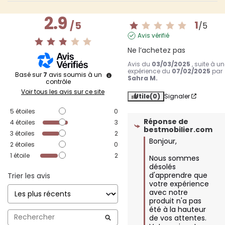
2.9
1
/
5
/
5
Avis vérifié
Ne l’achetez pas
Avis du
03/03/2025
, suite à u
expérience du
07/02/2025
par
Basé sur
7
avis soumis à un
Sahra M.
contrôle
Voir tous les avis sur ce site
Utile
(0)
Signaler
5
étoiles
0
Réponse de
4
étoiles
3
bestmobilier.com
3
étoiles
2
Bonjour,

2
étoiles
0
1
étoile
2
Nous sommes 
désolés 
d'apprendre que 
Trier les avis
votre expérience 
avec notre 
produit n'a pas 
été à la hauteur 
de vos attentes. 