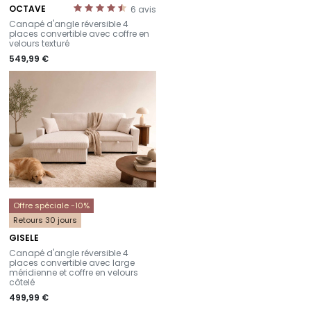
OCTAVE
6
avis
-
Canapé d'angle réversible 4
places convertible avec coffre en
velours texturé
549,99 €
Offre spéciale -10%
Retours 30 jours
GISELE
-
Canapé d'angle réversible 4
places convertible avec large
méridienne et coffre en velours
côtelé
499,99 €