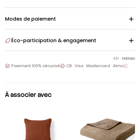
Modes de paiement

Éco-participation & engagement

RÉF :
1680BEI
Paiement 100% sécurisé
CB · Visa · Mastercard · Alma
Servi



À associer avec