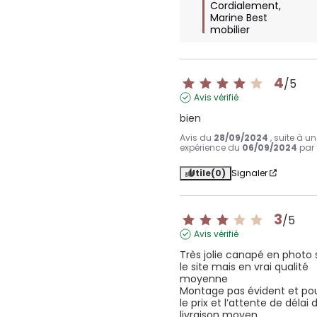
Cordialement, 

Marine Best 
mobilier
4
/
5
Avis vérifié
bien
Avis du
28/09/2024
, suite à u
expérience du
06/09/2024
par
Utile
(0)
Signaler
3
/
5
Avis vérifié
Très jolie canapé en photo s
le site mais en vrai qualité 
moyenne 

Montage pas évident et pou
le prix et l’attente de délai d
livraison moyen 
