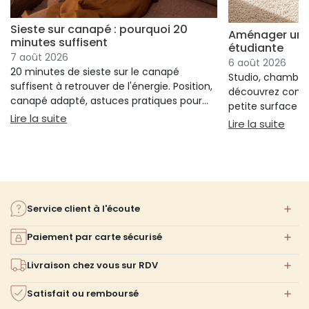
Sieste sur canapé : pourquoi 20
Aménager un s
minutes suffisent
étudiante
7 août 2026
6 août 2026
20 minutes de sieste sur le canapé
Studio, chambre 
suffisent à retrouver de l'énergie. Position,
découvrez comm
canapé adapté, astuces pratiques pour
petite surface à 
bien s'installer.
: Sieste sur canapé : pourquoi 20 minutes suffi
Lire la suite
confort ni l'espa
: Am
Lire la suite
Service client à l'écoute
Paiement par carte sécurisé
Livraison chez vous sur RDV
Satisfait ou remboursé