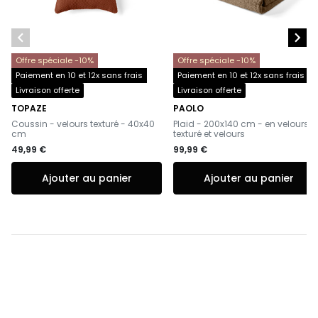


Offre spéciale -10%
Offre spéciale -10%
Paiement en 10 et 12x sans frais
Paiement en 10 et 12x sans frais
Livraison offerte
Livraison offerte
TOPAZE
PAOLO
-
-
Coussin - velours texturé - 40x40
Plaid - 200x140 cm - en velours
cm
texturé et velours
49,99 €
99,99 €
Ajouter au panier
Ajouter au panier