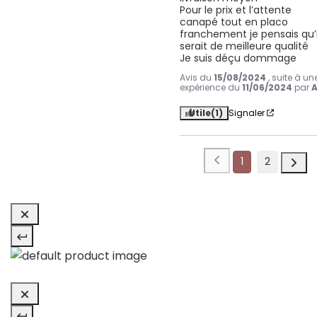
Pour le prix et l’attente 
canapé tout en placo 
franchement je pensais qu’il
serait de meilleure qualité 

Je suis déçu dommage
Avis du
15/08/2024
, suite à un
expérience du
11/06/2024
par
A
Utile
(1)
Signaler
1
2