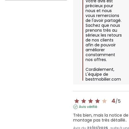
Votre avis est 
précieux pour 
nous et nous 
vous remercions 
de l'avoir partagé. 
Sachez que nous 
prenons très au 
sérieux les retours 
de nos clients 
afin de pouvoir 
améliorer 
constamment 
nos offres.

Cordialement,  

L'équipe de 
bestmobilier.com
4
/
5
Avis vérifié
Très bien, mais la notice de 
montage pas très détaillé..
Avis du
22/01/2025
, suite à un