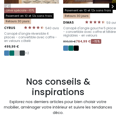


Offre spéciale -10%
Paiement en 10 et 12x sans frais
Paiement en 10 et 12x sans frais
Retours 30 jours
Retours 30 jours
DIMAS
59
av
-
CYRUS
540
avis
Canapé d'angle gauche 5 place
-
- convertible avec coffre et têtière
Canapé d'angle réversible 4
réglables - en velours
places - convertible avec coffre -
en velours côtelé
764,99 €
-15%
899,99 €
499,99 €
+2
Nos conseils &
inspirations
Explorez nos derniers articles pour bien choisir votre
mobilier, aménager votre intérieur et suivre les tendances
déco.