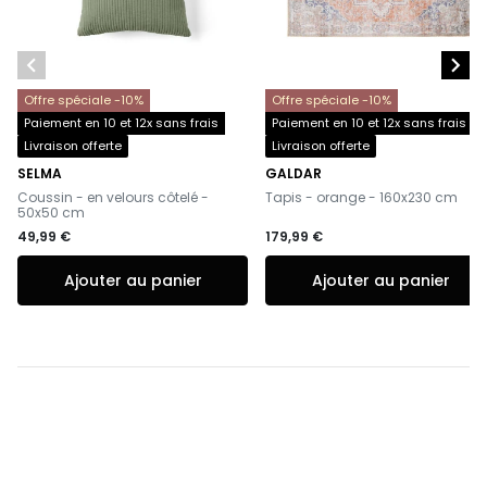


Offre spéciale -10%
Offre spéciale -10%
Paiement en 10 et 12x sans frais
Paiement en 10 et 12x sans frais
Livraison offerte
Livraison offerte
SELMA
GALDAR
-
-
Coussin - en velours côtelé -
Tapis - orange - 160x230 cm
50x50 cm
49,99 €
179,99 €
Ajouter au panier
Ajouter au panier