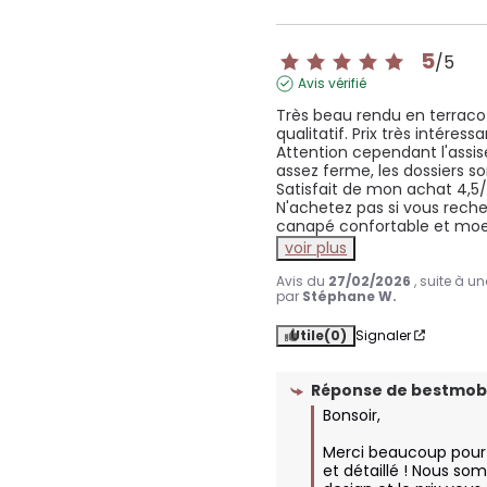
5
/
5
Avis vérifié
Très beau rendu en terracot
qualitatif. Prix très intéressan
Attention cependant l'assise
assez ferme, les dossiers son
Satisfait de mon achat 4,5/
N'achetez pas si vous reche
canapé confortable et moe
voir plus
Avis du
27/02/2026
, suite à u
par
Stéphane W.
Utile
(0)
Signaler
Réponse de
bestmobi
Bonsoir, 

Merci beaucoup pour v
et détaillé ! Nous som