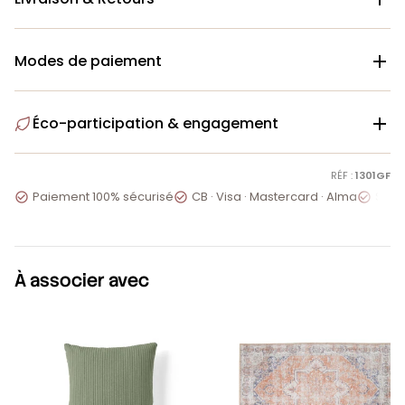
Modes de paiement

Éco-participation & engagement

RÉF :
1301GF
Paiement 100% sécurisé
CB · Visa · Mastercard · Alma
Servi



À associer avec