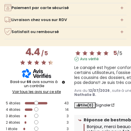
Paiement par carte sécurisé
Livraison chez vous sur RDV
Satisfait ou remboursé
4.4
5
/
5
/
5
Avis vérifié
Le canapé est hyper confor
certains utilisateurs, l'assi
les coussins des dossiers, 
Basé sur
66
avis soumis à
pas dedans!! Je suis très 
un contrôle
Avis du
12/07/2026
, suite à u
Voir tous les avis sur ce site
Nathalie B.
5
étoiles
43
Utile
(0)
Signaler
4
étoiles
14
3
étoiles
3
Réponse de
bestmobi
2
étoiles
3
Bonjour, merci beauc
1
étoile
3