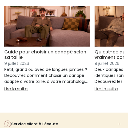
Guide pour choisir un canapé selon
Qu'est-ce qui
sa taille
vraiment conf
9 juillet 2026
9 juillet 2026
Petit, grand ou avec de longues jambes ?
Deux canapés p
Découvrez comment choisir un canapé
identiques sans 
adapté à votre taille, à votre morphologie
Découvrez les cr
et à votre confort.
réellement votre
: Guide pour choisir un canapé selon sa taille
: Qu
Lire la suite
Lire la suite
votre choix.
Service client à l'écoute