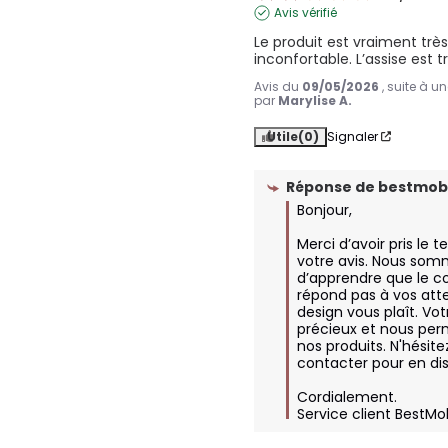
Avis vérifié
Le produit est vraiment très
inconfortable. L’assise est t
Avis du
09/05/2026
, suite à 
par
Marylise A.
Utile
(0)
Signaler
Réponse de
bestmobi
Bonjour,

Merci d’avoir pris le 
votre avis. Nous som
d’apprendre que le con
répond pas à vos atte
design vous plaît. Votr
précieux et nous perm
nos produits. N'hésite
contacter pour en di
Cordialement.

Service client BestMo