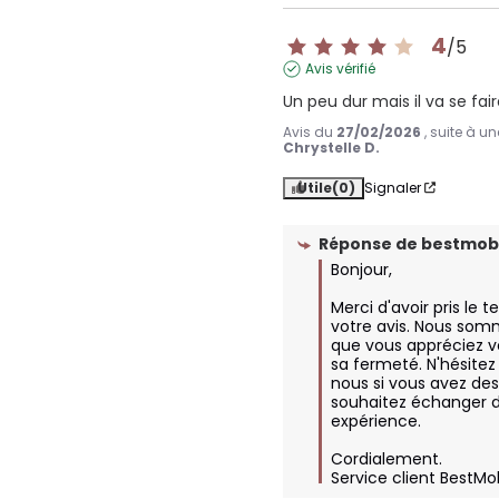
4
/
5
Avis vérifié
Un peu dur mais il va se fair
Avis du
27/02/2026
, suite à u
Chrystelle D.
Utile
(0)
Signaler
Réponse de
bestmobi
Bonjour,

Merci d'avoir pris le 
votre avis. Nous somm
que vous appréciez vo
sa fermeté. N'hésitez 
nous si vous avez des
souhaitez échanger d
expérience.

Cordialement.

Service client BestMo