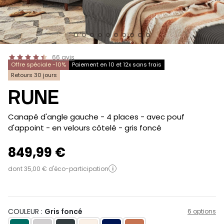
66
avis
Offre spéciale -10%
Paiement en 10 et 12x sans frais
Retours 30 jours
RUNE
-
Canapé d'angle gauche - 4 places - avec pouf
d'appoint - en velours côtelé
- gris foncé
849,99 €
dont 35,00 € d'éco-participation
i
COULEUR :
Gris foncé
6 options