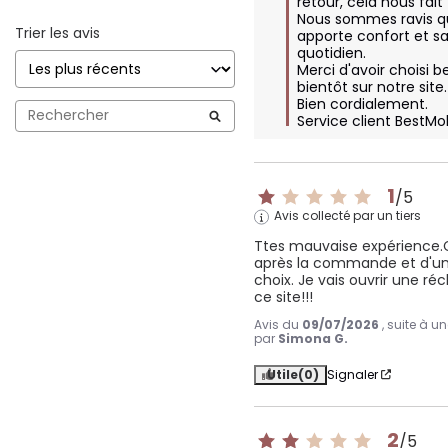
retour, cela nous fait tr
Nous sommes ravis qu
Trier les avis
apporte confort et sa
quotidien.  

Merci d'avoir choisi b
bientôt sur notre site. 
Bien cordialement.

Service client BestMo
1
/
5
Avis collecté par un tiers
Ttes mauvaise expérience.Ca
après la commande et d'un
choix. Je vais ouvrir une ré
ce site!!!
Avis du
09/07/2026
, suite à 
par
Simona G.
Utile
(0)
Signaler
2
/
5