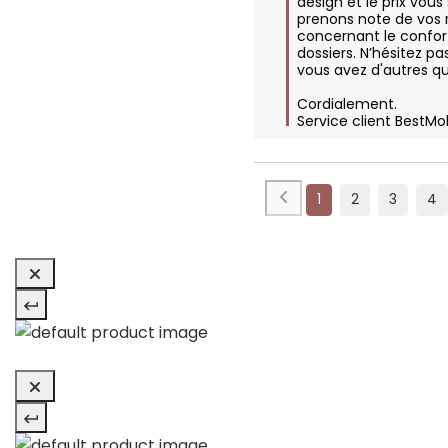
design et le prix vous
prenons note de vos 
concernant le confort 
dossiers. N’hésitez pa
vous avez d'autres qu
Cordialement.

Service client BestMo
1
2
3
4