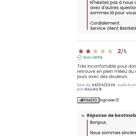
N'hésitez pas à nous 
avez d'autres questio
sommes là pour vous a
Cordialement.

Service client BestMo
2
/
5
Avis vérifié
Très inconfortable pour dor
retrouve en plein milieu du d
jours avec des douleurs.
Avis du
09/04/2026
, suite à 
par
Houda B.
Utile
(0)
Signaler
Réponse de
bestmobi
Bonjour, 

Nous sommes sincère