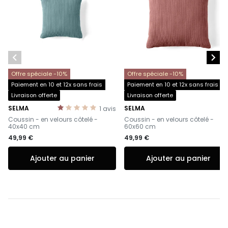


Offre spéciale -10%
Offre spéciale -10%
Paiement en 10 et 12x sans frais
Paiement en 10 et 12x sans frais
Livraison offerte
Livraison offerte
SELMA
SELMA
1
avis
-
-
Coussin - en velours côtelé -
Coussin - en velours côtelé -
40x40 cm
60x60 cm
49,99 €
49,99 €
Ajouter au panier
Ajouter au panier