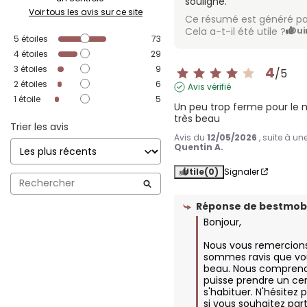
souligné.
Voir tous les avis sur ce site
Ce résumé est généré pa
Cela a-t-il été utile ?
Oui
5
étoiles
73
4
étoiles
29
3
étoiles
9
4
/
5
2
étoiles
6
Avis vérifié
1
étoile
5
Un peu trop ferme pour le
très beau
Trier les avis
Avis du
12/05/2026
, suite à u
Quentin A.
Utile
(0)
Signaler
Réponse de
bestmobi
Bonjour,

Nous vous remercions 
sommes ravis que vous
beau. Nous compreno
puisse prendre un cer
s'habituer. N'hésitez 
si vous souhaitez par