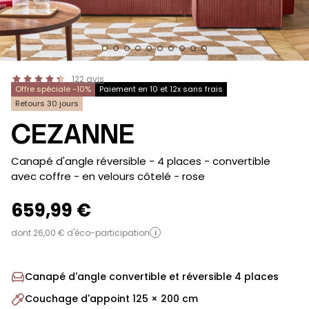
122
avis
Offre spéciale -10%
Paiement en 10 et 12x sans frais
Retours 30 jours
CEZANNE
-
Canapé d'angle réversible - 4 places - convertible
avec coffre - en velours côtelé
- rose
659,99 €
dont 26,00 € d'éco-participation
i
Canapé d'angle convertible et réversible 4 places
Couchage d'appoint 125 × 200 cm