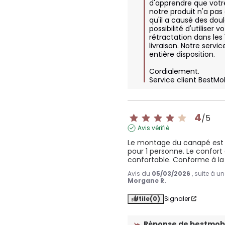
d'apprendre que votr
notre produit n'a pas 
qu'il a causé des doul
possibilité d'utiliser vo
rétractation dans les 1
livraison. Notre servic
entière disposition.

Cordialement.

Service client BestMo
4
/
5
Avis vérifié
Le montage du canapé est 
pour 1 personne. Le confort 
confortable. Conforme à la 
Avis du
05/03/2026
, suite à 
Morgane R.
Utile
(0)
Signaler
Réponse de
bestmobi