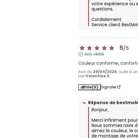
votre expérience ou s
questions. 

Cordialement.

Service client BestMo
5
/
5
Avis vérifié
Couleur conforme, conforta
Avis du
29/04/2026
, suite à 
par
Valentine R.
Utile
(0)
Signaler
Réponse de
bestmobi
Bonjour,  

Merci infiniment pour v
Nous sommes ravis d'
aimez la couleur, le co
de montage de votre p