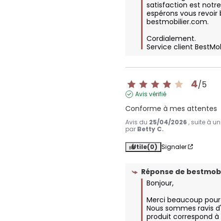
satisfaction est notre 
espérons vous revoir b
bestmobilier.com.  

Cordialement.

Service client BestMo
4
/
5
Avis vérifié
Conforme à mes attentes
Avis du
25/04/2026
, suite à 
par
Betty C.
Utile
(0)
Signaler
Réponse de
bestmobi
Bonjour,

Merci beaucoup pour vo
Nous sommes ravis d'
produit correspond à 