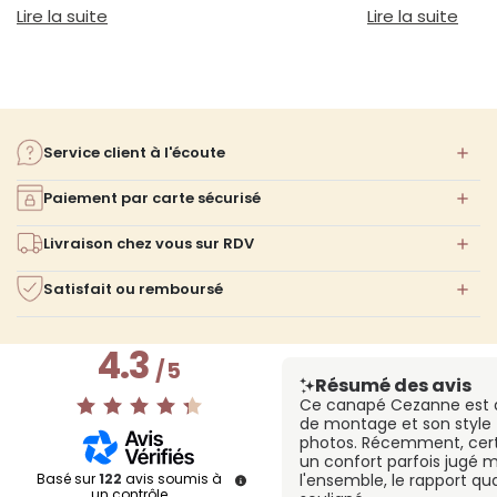
et à votre confort.
réellement votre
: Guide pour choisir un canapé selon sa taille
: Qu
Lire la suite
Lire la suite
votre choix.
Service client à l'écoute
Paiement par carte sécurisé
Livraison chez vous sur RDV
Satisfait ou remboursé
4.3
/
5
Résumé des avis
Ce canapé Cezanne est ap
de montage et son style 
photos. Récemment, certa
un confort parfois jugé 
Basé sur
122
avis soumis à
l'ensemble, le rapport qu
un contrôle