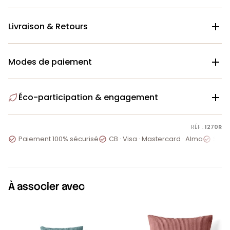
Livraison & Retours

Modes de paiement

Éco-participation & engagement

RÉF :
1270R
Paiement 100% sécurisé
CB · Visa · Mastercard · Alma
Servi



À associer avec