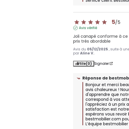
Service client BestMo
5
/
5
Avis vérifié
Joli canapé conforme à ce q
prix très abordable
Avis du
05/12/2025
, suite à u
par
Aline V.
Utile
(0)
Signaler
Réponse de
bestmobi
Bonjour et merci bea
avis chaleureux ! Nou
d'apprendre que notr
correspond à vos att
l'appréciez à un prix 
satisfaction est notre 
espérons vous revoir b
bestmobilier.com pour
L’équipe bestmobilier