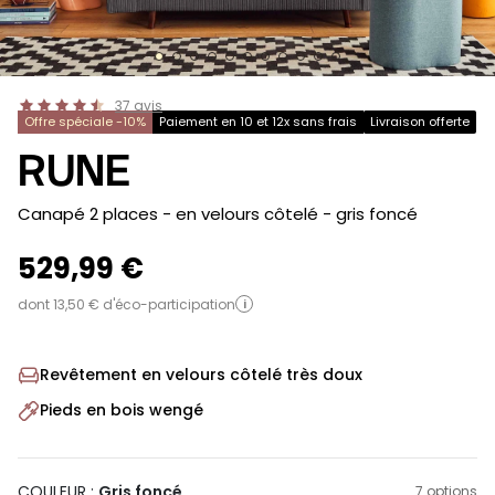
37
avis
Offre spéciale -10%
Paiement en 10 et 12x sans frais
Livraison offerte
RUNE
-
Canapé 2 places - en velours côtelé
- gris foncé
529,99 €
dont 13,50 € d'éco-participation
i
Revêtement en velours côtelé très doux
Pieds en bois wengé
COULEUR :
Gris foncé
7 options