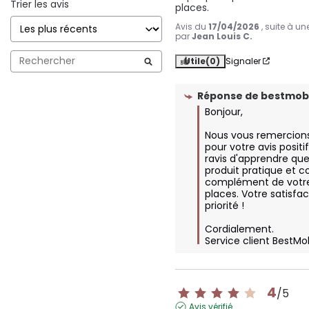
Trier les avis
places.
Avis du
17/04/2026
, suite à u
par
Jean Louis C.
Utile
(0)
Signaler
Réponse de
bestmobi
Bonjour,

Nous vous remercion
pour votre avis posit
ravis d'apprendre que
produit pratique et c
complément de votre 
places. Votre satisfac
priorité !

Cordialement.

Service client BestMo
4
/
5
Avis vérifié