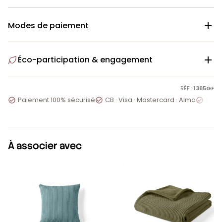
Modes de paiement

Éco-participation & engagement

RÉF :
1385GF
Paiement 100% sécurisé
CB · Visa · Mastercard · Alma
Servi



À associer avec