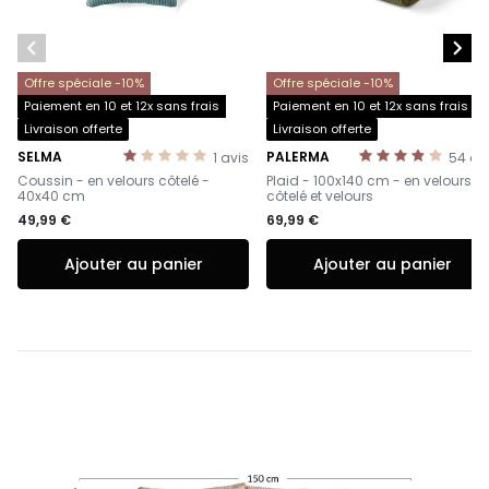


Offre spéciale -10%
Offre spéciale -10%
Paiement en 10 et 12x sans frais
Paiement en 10 et 12x sans frais
Livraison offerte
Livraison offerte
SELMA
PALERMA
1
avis
54
av
-
-
Coussin - en velours côtelé -
Plaid - 100x140 cm - en velours
40x40 cm
côtelé et velours
49,99 €
69,99 €
Ajouter au panier
Ajouter au panier