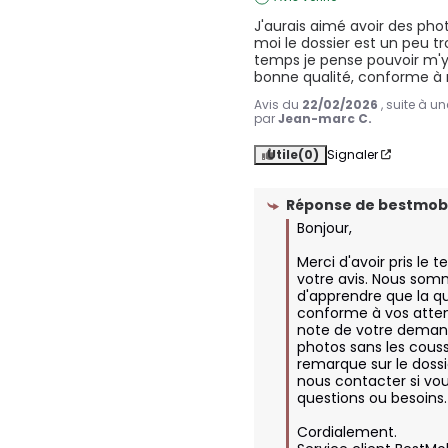
J'aurais aimé avoir des phot
moi le dossier est un peu tr
temps je pense pouvoir m'y 
bonne qualité, conforme à
Avis du
22/02/2026
, suite à u
par
Jean-marc C.
Utile
(0)
Signaler
Réponse de
bestmobi
Bonjour,  

Merci d'avoir pris le 
votre avis. Nous somm
d'apprendre que la qua
conforme à vos atten
note de votre deman
photos sans les couss
remarque sur le dossie
nous contacter si vou
questions ou besoins. 
Cordialement.
