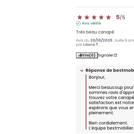
5
/
5
Avis vérifié
Très beau canapé
Avis du
20/10/2025
, suite à u
par
Laura T.
Utile
(0)
Signaler
Réponse de
bestmobi
Bonjour,

Merci beaucoup pour v
sommes ravis d'appre
trouvez votre canapé 
satisfaction est notre 
espérons que vous en 
pleinement. 

Bien cordialement.

L’équipe bestmobilie