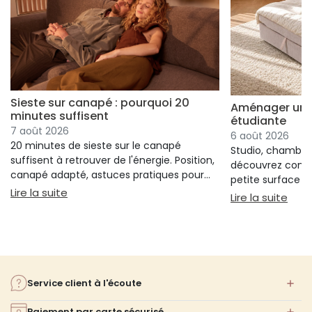
Sieste sur canapé : pourquoi 20
Aménager un s
minutes suffisent
étudiante
7 août 2026
6 août 2026
20 minutes de sieste sur le canapé
Studio, chambre 
suffisent à retrouver de l'énergie. Position,
découvrez comm
canapé adapté, astuces pratiques pour
petite surface à 
bien s'installer.
: Sieste sur canapé : pourquoi 20 minutes suffi
Lire la suite
confort ni l'espa
: Am
Lire la suite
Service client à l'écoute
Paiement par carte sécurisé