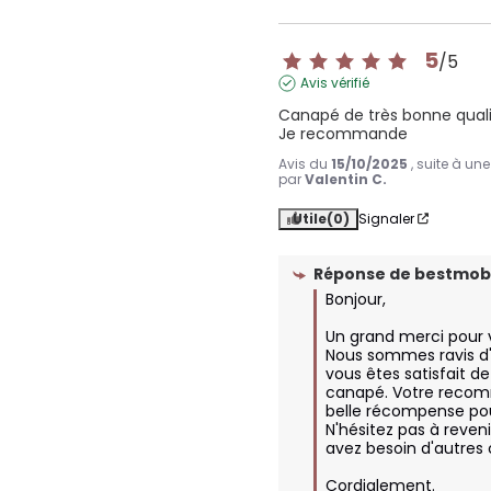
5
/
5
Avis vérifié
Canapé de très bonne qualit
Je recommande
Avis du
15/10/2025
, suite à un
par
Valentin C.
Utile
(0)
Signaler
Réponse de
bestmobi
Bonjour,

Un grand merci pour vo
Nous sommes ravis d'
vous êtes satisfait de 
canapé. Votre recom
belle récompense pou
N'hésitez pas à reveni
avez besoin d'autres c
Cordialement.
