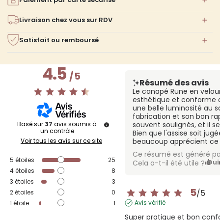
Livraison chez vous sur RDV
Satisfait ou remboursé
4.5
/
5
Résumé des avis
Le canapé Rune en velour
esthétique et conforme 
une belle luminosité au s
fabrication et son bon ra
Basé sur
37
avis soumis à
souvent soulignés, et il s
un contrôle
Bien que l'assise soit ju
Voir tous les avis sur ce site
beaucoup apprécient ce 
Ce résumé est généré pa
5
étoiles
25
Cela a-t-il été utile ?
Oui
4
étoiles
8
3
étoiles
3
5
/
5
2
étoiles
0
Avis vérifié
1
étoile
1
Super pratique et bon conf