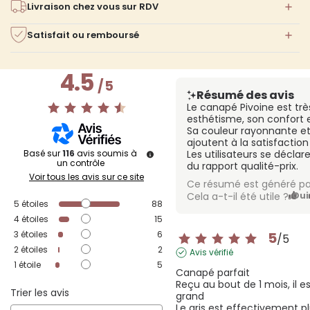
Livraison chez vous sur RDV
Satisfait ou remboursé
4.5
/
5
Résumé des avis
Le canapé Pivoine est tr
esthétisme, son confort e
Sa couleur rayonnante et 
ajoutent à la satisfactio
Basé sur
116
avis soumis à
Les utilisateurs se déclar
un contrôle
du rapport qualité-prix.
Voir tous les avis sur ce site
Ce résumé est généré pa
Cela a-t-il été utile ?
Oui
5
étoiles
88
4
étoiles
15
3
étoiles
6
5
/
5
2
étoiles
2
Avis vérifié
1
étoile
5
Canapé parfait 

Reçu au bout de 1 mois, il es
Trier les avis
grand 

Le gris est effectivement pl