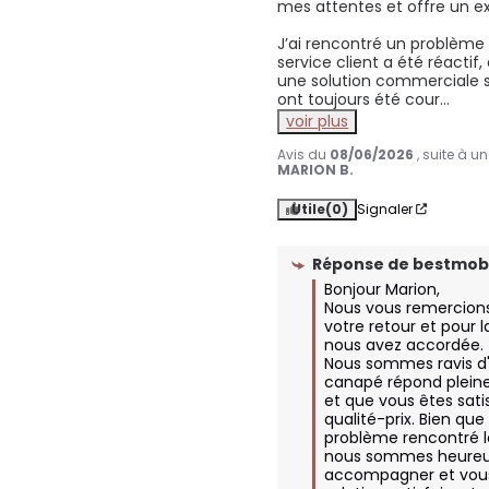
mes attentes et offre un exc
J’ai rencontré un problème à
service client a été réactif,
une solution commerciale s
ont toujours été cour
...
voir plus
Avis du
08/06/2026
, suite à 
MARION B.
Utile
(0)
Signaler
Réponse de
bestmobi
Bonjour Marion,

Nous vous remercions
votre retour et pour 
nous avez accordée.

Nous sommes ravis d'
canapé répond pleine
et que vous êtes satis
qualité-prix. Bien que
problème rencontré lor
nous sommes heureux 
accompagner et vous