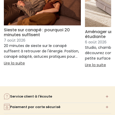
Sieste sur canapé : pourquoi 20
Aménager un s
minutes suffisent
étudiante
7 août 2026
6 août 2026
20 minutes de sieste sur le canapé
Studio, chambre 
suffisent à retrouver de l'énergie. Position,
découvrez comm
canapé adapté, astuces pratiques pour
petite surface à 
bien s'installer.
: Sieste sur canapé : pourquoi 20 minutes suffi
Lire la suite
confort ni l'espa
: Am
Lire la suite
Service client à l'écoute
Paiement par carte sécurisé