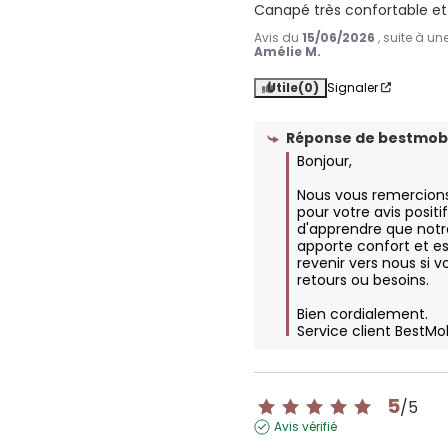
Canapé très confortable et
Avis du
15/06/2026
, suite à u
Amélie M.
Utile
(0)
Signaler
Réponse de
bestmobi
Bonjour, 

Nous vous remercion
pour votre avis positi
d'apprendre que notr
apporte confort et es
revenir vers nous si v
retours ou besoins. 

Bien cordialement.

Service client BestMo
5
/
5
Avis vérifié