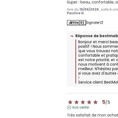
Super : beau, confortable, a 
Avis du
15/06/2026
, suite à u
Pauline H.
Utile
(0)
Signaler
Réponse de
bestmobi
Bonjour et merci bea
positif ! Nous sommes
que vous trouvez notr
confortable et pratiqu
est notre priorité, e
nous motivent à contin
meilleur. N'hésitez pa
si vous avez d'autres
!

Service client BestMo
5
/
5
Avis vérifié
Très satisfait de mon achat