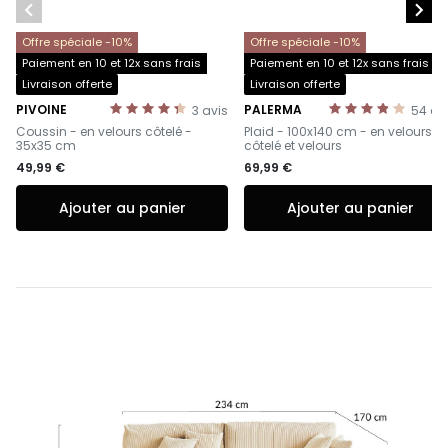


Offre spéciale -10%
Offre spéciale -10%
Paiement en 10 et 12x sans frais
Paiement en 10 et 12x sans frais
Livraison offerte
Livraison offerte
PIVOINE
PALERMA
3
avis
54
av
-
-
Coussin - en velours côtelé -
Plaid - 100x140 cm - en velours
35x35 cm
côtelé et velours
49,99 €
69,99 €
Ajouter au panier
Ajouter au panier