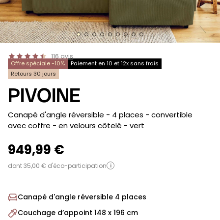
116
avis
Offre spéciale -10%
Paiement en 10 et 12x sans frais
Retours 30 jours
PIVOINE
-
Canapé d'angle réversible - 4 places - convertible
avec coffre - en velours côtelé
- vert
949,99 €
dont 35,00 € d'éco-participation
i
Canapé d'angle réversible 4 places
Couchage d’appoint 148 x 196 cm