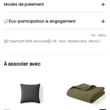
Modes de paiement

Éco-participation & engagement

RÉF :
1287V
Paiement 100% sécurisé
CB · Visa · Mastercard · Alma
Servi



À associer avec