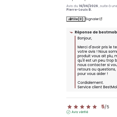
Avis du
16/06/2026
, suite à u
Pierre-Louis B.
Utile
(0)
Signaler
Réponse de
bestmobi
Bonjour, 

Merci d'avoir pris le 
votre avis ! Nous som
produit vous ait plu,
qu'il est un peu trop b
nous contacter si vou
retours ou questions
pour vous aider !

Cordialement.

Service client BestMo
5
/
5
Avis vérifié