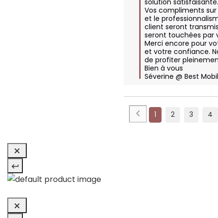
solution satisfaisante.
Vos compliments sur la
et le professionnalism
client seront transmis
seront touchées par 
Merci encore pour v
et votre confiance. N
de profiter pleinemen
Bien à vous

Séverine @ Best Mobil
1
2
3
4