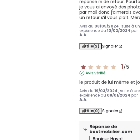
réponse ni de retour. Pourta
je vous ai envoyé des photo
par mail donc j’aimerais avoi
un retour s’il vous plaît. Mer
Avis du
08/05/2024
, suite à u
expérience du
10/02/2024
par
A.A.
Utile
(2)
Signaler
1
/
5
Avis vérifié
le produit de lui même et jo
Avis du
19/03/2024
, suite à un
expérience du
08/01/2024
par
A.A.
Utile
(0)
Signaler
Réponse de
bestmobilier.com
Bonjour Hayat,
