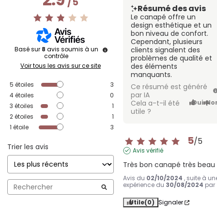
/
5
Résumé des avis
Le canapé offre un
design esthétique et un
bon niveau de confort.
Cependant, plusieurs
Basé sur
8
avis soumis à un
clients signalent des
contrôle
problèmes de qualité et
Voir tous les avis sur ce site
des éléments
manquants.
5
étoiles
3
Ce résumé est généré
par IA
4
étoiles
0
Cela a-t-il été
Oui
No
3
étoiles
1
utile ?
2
étoiles
1
1
étoile
3
5
/
5
Trier les avis
Avis vérifié
Très bon canapé très beau
Avis du
02/10/2024
, suite à un
expérience du
30/08/2024
par
Utile
(0)
Signaler