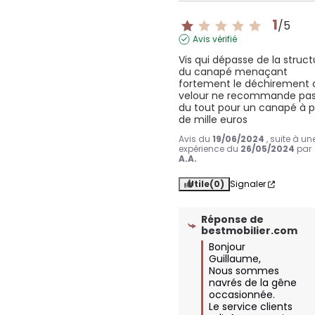
1
/
5
Avis vérifié
Vis qui dépasse de la struct
du canapé menaçant 
fortement le déchirement d
velour ne recommande pas
du tout pour un canapé à pl
de mille euros
Avis du
19/06/2024
, suite à un
expérience du
26/05/2024
par
A.A.
Utile
(0)
Signaler
Réponse de
bestmobilier.com
Bonjour 
Guillaume,

Nous sommes 
navrés de la gêne 
occasionnée.

Le service clients 