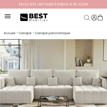
PAYEZ EN 10X ET 12X SANS FRAIS

Accueil
Canapé
Canapé panoramique