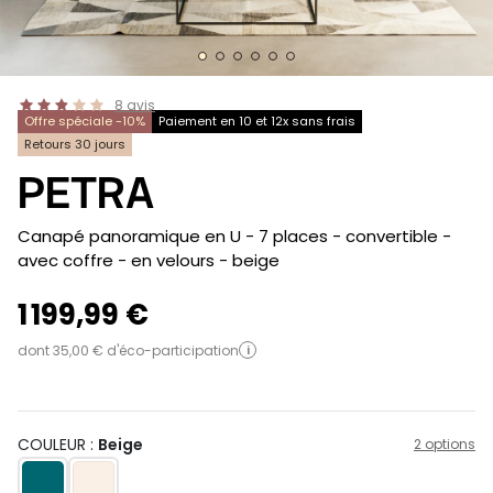
8
avis
Offre spéciale -10%
Paiement en 10 et 12x sans frais
Retours 30 jours
PETRA
-
Canapé panoramique en U - 7 places - convertible -
avec coffre - en velours
- beige
1 199,99 €
dont 35,00 € d'éco-participation
i
COULEUR :
Beige
2 options