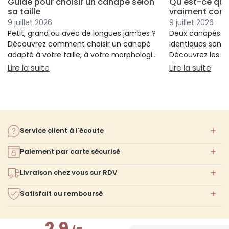
Guide pour choisir un canapé selon
Qu'est-ce qui
sa taille
vraiment conf
9 juillet 2026
9 juillet 2026
Petit, grand ou avec de longues jambes ?
Deux canapés p
Découvrez comment choisir un canapé
identiques sans 
adapté à votre taille, à votre morphologie
Découvrez les cr
et à votre confort.
réellement votre
: Guide pour choisir un canapé selon sa taille
: Qu
Lire la suite
Lire la suite
votre choix.
Service client à l'écoute
Paiement par carte sécurisé
Livraison chez vous sur RDV
Satisfait ou remboursé
2.9