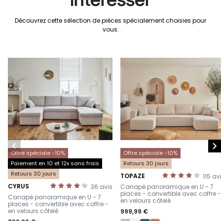
Découvrez cette sélection de pièces spécialement choisies pour
vous.


Offre spéciale -10%
Offre spéciale -10%
Paiement en 10 et 12x sans frais
Retours 30 jours
Retours 30 jours
TOPAZE
115
av
-
CYRUS
36
avis
Canapé panoramique en U - 7
-
places - convertible avec coffre -
Canapé panoramique en U - 7
en velours côtelé
places - convertible avec coffre -
en velours côtelé
999,99 €