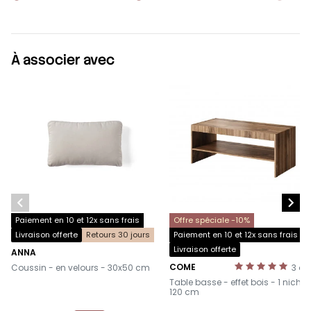
À associer avec


Paiement en 10 et 12x sans frais
Offre spéciale -10%
Livraison offerte
Retours 30 jours
Paiement en 10 et 12x sans frais
Livraison offerte
ANNA
-
COME
Coussin - en velours - 30x50 cm
3
av
-
Table basse - effet bois - 1 niche 
120 cm