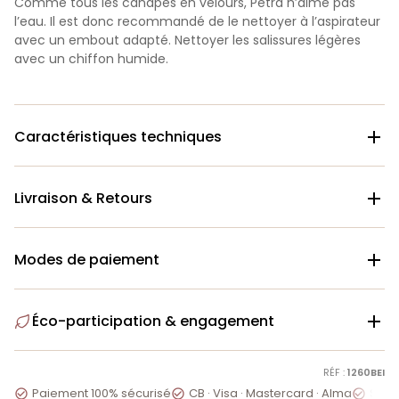
Comme tous les canapés en velours, Petra n’aime pas
l’eau. Il est donc recommandé de le nettoyer à l’aspirateur
avec un embout adapté. Nettoyer les salissures légères
avec un chiffon humide.
Caractéristiques techniques

Livraison & Retours

Modes de paiement

Éco-participation & engagement

RÉF :
1260BEI
Paiement 100% sécurisé
CB · Visa · Mastercard · Alma
Servi


