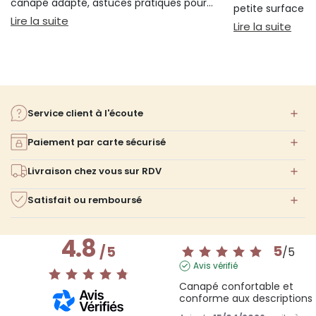
canapé adapté, astuces pratiques pour
petite surface à 
bien s'installer.
: Sieste sur canapé : pourquoi 20 minutes suffi
Lire la suite
confort ni l'espa
: Am
Lire la suite
Service client à l'écoute
Paiement par carte sécurisé
Livraison chez vous sur RDV
Satisfait ou remboursé
4.8
5
/
5
/
5
Avis vérifié
Canapé confortable et 
conforme aux descriptions