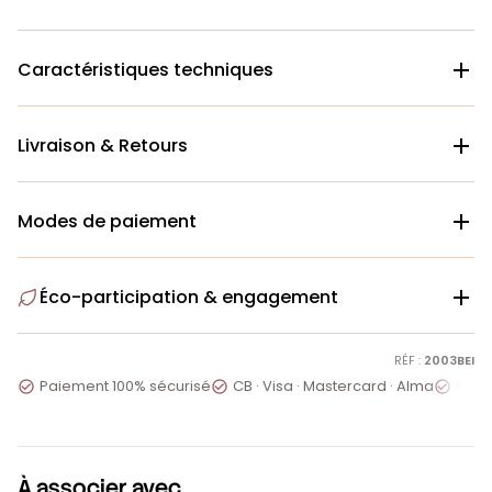
Caractéristiques techniques

Livraison & Retours

Modes de paiement

Éco-participation & engagement

RÉF :
2003BEI
Paiement 100% sécurisé
CB · Visa · Mastercard · Alma
Servi



À associer avec