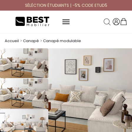
SÉLÉCTION ÉTUDIANTS | -5% CODE ETUD5

Accueil
Canapé
Canapé modulable