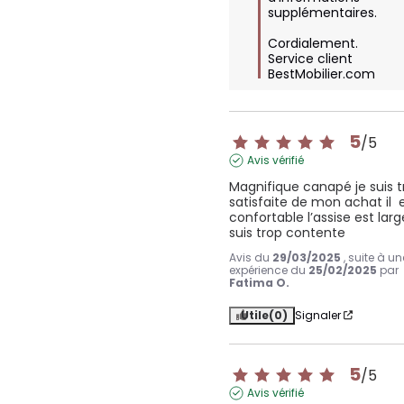
supplémentaires.  

Cordialement.

Service client 
BestMobilier.com
5
/
5
Avis vérifié
Magnifique canapé je suis tr
satisfaite de mon achat il  e
confortable l’assise est large
suis trop contente
Avis du
29/03/2025
, suite à un
expérience du
25/02/2025
par
Fatima O.
Utile
(0)
Signaler
5
/
5
Avis vérifié