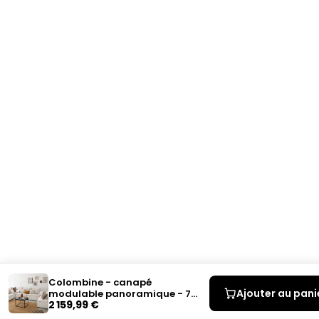
Colombine - canapé
Ajouter au pani
modulable panoramique - 7
2 159,99 €
places - en velours côtelé