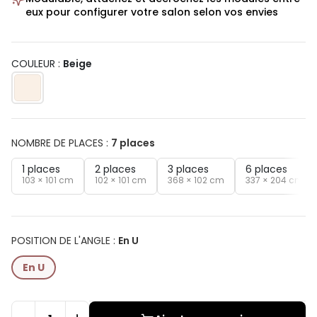
eux pour configurer votre salon selon vos envies
COULEUR :
Beige
NOMBRE DE PLACES
:
7 places
1 places
2 places
3 places
6 places
103 × 101 cm
102 × 101 cm
368 × 102 cm
337 × 204 cm
POSITION DE L'ANGLE
:
En U
En U