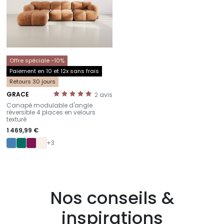
Offre spéciale -10%
Paiement en 10 et 12x sans frais
Retours 30 jours
GRACE
2
avis
-
Canapé modulable d'angle
réversible 4 places en velours
texturé
1 469,99 €
+3
Nos conseils &
inspirations