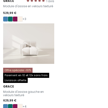
GRACE
1
avis
-
Module d'assise en velours texturé
529,99 €
+3
Offre spéciale -10%
Paiement en 10 et 12x sans frais
Livraison offerte
GRACE
-
Module d'assise gauche en
velours texturé
629,99 €
+4