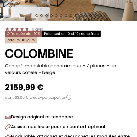
6
avis
Offre spéciale -10%
Paiement en 10 et 12x sans frais
Retours 30 jours
COLOMBINE
-
Canapé modulable panoramique - 7 places - en
velours côtelé
- beige
2 159,99 €
dont 63,00 € d'éco-participation
i
Design original et tendance
Assise moelleuse pour un confort optimal
Modulable, attachez et décrochez les modules entre