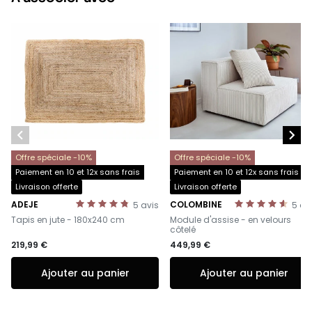


Offre spéciale -10%
Offre spéciale -10%
Paiement en 10 et 12x sans frais
Paiement en 10 et 12x sans frais
Livraison offerte
Livraison offerte
ADEJE
COLOMBINE
5
avis
5
av
-
-
Tapis en jute - 180x240 cm
Module d'assise - en velours
côtelé
219,99 €
449,99 €
Ajouter au panier
Ajouter au panier