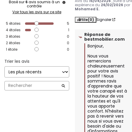
Avis du
15/04/2026
, suite à un
Basé sur
6
avis soumis à un
expérience du
26/02/2026
par
contrôle
Mohamed E.
Voir tous les avis sur ce site
Utile
(0)
Signaler
5
étoiles
5
4
étoiles
1
Réponse de
3
étoiles
0
bestmobilier.com
2
étoiles
0
Bonjour,  

1
étoile
0
Nous vous 
remercions 
Trier les avis
chaleureusement 
pour votre avis 
positif ! Nous 
sommes ravis 
d'apprendre que 
votre canapé est à 
la hauteur de vos 
attentes et qu'il 
vous apporte 
confort. N'hésitez 
pas à revenir vers 
nous si vous avez 
besoin d'aide ou 
d'informations 