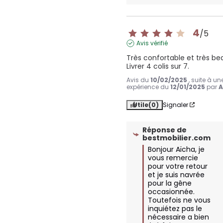
4
/
5
Avis vérifié
Très confortable et très bea
Livrer 4 colis sur 7.
Avis du
10/02/2025
, suite à un
expérience du
12/01/2025
par
A
Utile
(0)
Signaler
Réponse de
bestmobilier.com
Bonjour Aïcha, je 
vous remercie 
pour votre retour 
et je suis navrée 
pour la gêne 
occasionnée.

Toutefois ne vous 
inquiétez pas le 
nécessaire a bien 