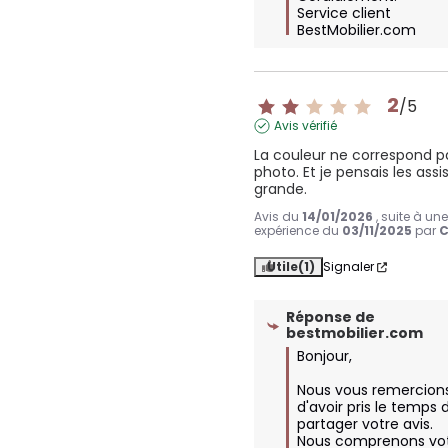
Service client 
BestMobilier.com
2
/
5
Avis vérifié
La couleur ne correspond pa
photo. Et je pensais les assis
grande.
Avis du
14/01/2026
, suite à un
expérience du
03/11/2025
par
C
Utile
(1)
Signaler
Réponse de
bestmobilier.com
Bonjour,

Nous vous remercions
d'avoir pris le temps d
partager votre avis. 
Nous comprenons vot