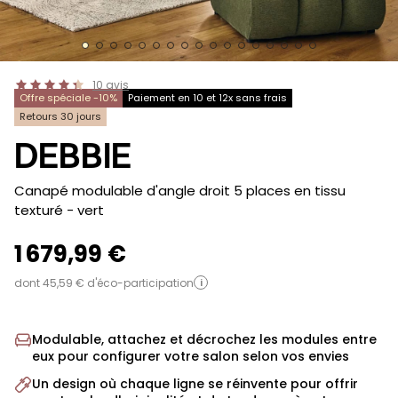
10
avis
Offre spéciale -10%
Paiement en 10 et 12x sans frais
Retours 30 jours
DEBBIE
-
Canapé modulable d'angle droit 5 places en tissu
texturé
- vert
1 679,99 €
dont 45,59 € d'éco-participation
i
Modulable, attachez et décrochez les modules entre
eux pour configurer votre salon selon vos envies
Un design où chaque ligne se réinvente pour offrir