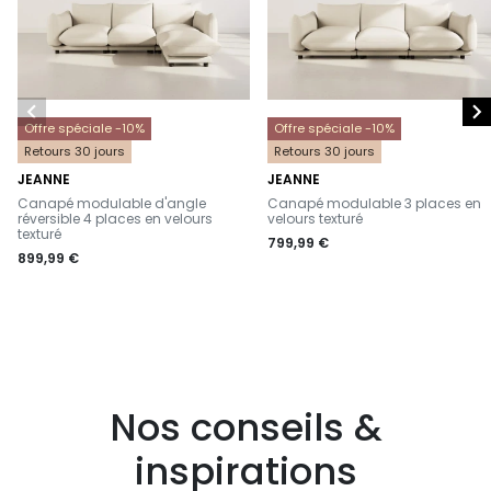


Offre spéciale -10%
Offre spéciale -10%
Retours 30 jours
Retours 30 jours
JEANNE
JEANNE
-
-
Canapé modulable d'angle
Canapé modulable 3 places en
réversible 4 places en velours
velours texturé
texturé
799,99 €
899,99 €
Nos conseils &
inspirations