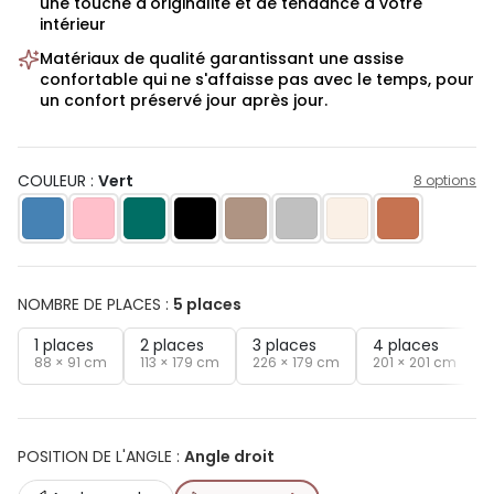
une touche d'originalité et de tendance à votre
intérieur
Matériaux de qualité garantissant une assise
confortable qui ne s'affaisse pas avec le temps, pour
un confort préservé jour après jour.
COULEUR :
Vert
8 options
NOMBRE DE PLACES
:
5 places
1 places
2 places
3 places
4 places
88 × 91 cm
113 × 179 cm
226 × 179 cm
201 × 201 cm
POSITION DE L'ANGLE
:
Angle droit