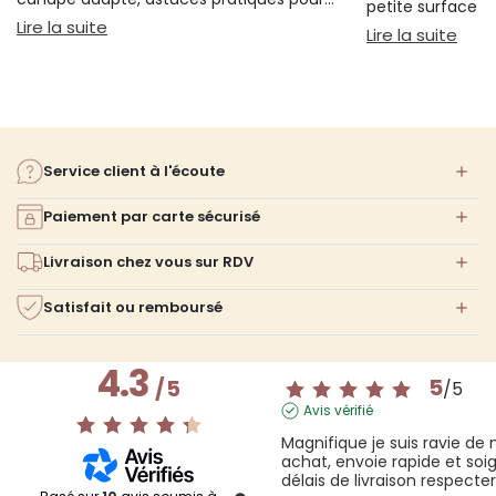
petite surface à 
bien s'installer.
: Sieste sur canapé : pourquoi 20 minutes suffi
Lire la suite
confort ni l'espa
: Am
Lire la suite
Service client à l'écoute
Paiement par carte sécurisé
Livraison chez vous sur RDV
Satisfait ou remboursé
4.3
5
/
5
/
5
Avis vérifié
Magnifique je suis ravie de 
achat, envoie rapide et soig
délais de livraison respecte