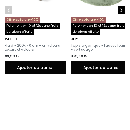


Offre spéciale -10%
Offre spéciale -10%
Paiement en 10 et 12x sans frais
Paiement en 10 et 12x sans frais
Livraison offerte
Livraison offerte
PAOLO
JOY
-
-
Plaid - 200x140 cm - en velours
Tapis organique - fausse fourrur
texturé et velours
- vert sauge
99,99 €
329,99 €
Ajouter au panier
Ajouter au panier