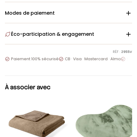
Modes de paiement

Éco-participation & engagement

RÉF :
2955V
Paiement 100% sécurisé
CB · Visa · Mastercard · Alma
Servi



À associer avec