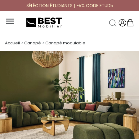
SÉLÉCTION ÉTUDIANTS | -5% CODE ETUD5

Accueil
Canapé
Canapé modulable