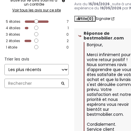
Basé sur
10
avis soumis à
Avis du
15/06/2026
, suite à un
un contrôle
expérience du
19/05/2026
par
Voir tous les avis sur ce site
Utile
(0)
Signaler
5
étoiles
7
4
étoiles
1
Réponse de
3
étoiles
0
bestmobilier.com
2
étoiles
2
Bonjour,

1
étoile
0
Merci infiniment pour 
Trier les avis
votre retour positif ! 
Nous sommes ravis 
d'apprendre que vous
êtes satisfaite de votr
achat et que la livrais
s'est déroulée comm
prévu. Votre 
satisfaction est notre
priorité et nous 
espérons vous revoir 
bientôt sur 
bestmobilier.com.

Cordialement.

Service client 