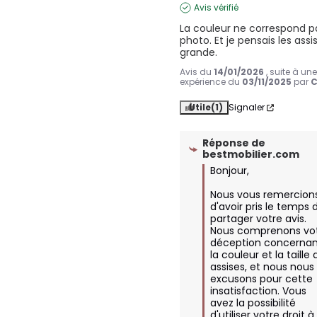
Avis vérifié
La couleur ne correspond pa
photo. Et je pensais les assis
grande.
Avis du
14/01/2026
, suite à un
expérience du
03/11/2025
par
C
Utile
(1)
Signaler
Réponse de
bestmobilier.com
Bonjour,

Nous vous remercions
d'avoir pris le temps d
partager votre avis. 
Nous comprenons vot
déception concernan
la couleur et la taille 
assises, et nous nous 
excusons pour cette 
insatisfaction. Vous 
avez la possibilité 
d'utiliser votre droit à 