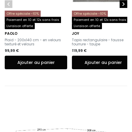


Offre spéciale -10%
Offre spéciale -10%
Paiement en 10 et 12x sans frais
Paiement en 10 et 12x sans frais
Livraison offerte
Livraison offerte
PAOLO
JOY
-
-
Plaid - 200x140 cm - en velours
Tapis rectangulaire - fausse
texturé et velours
fourrure - taupe
99,99 €
119,99 €
Ajouter au panier
Ajouter au panier