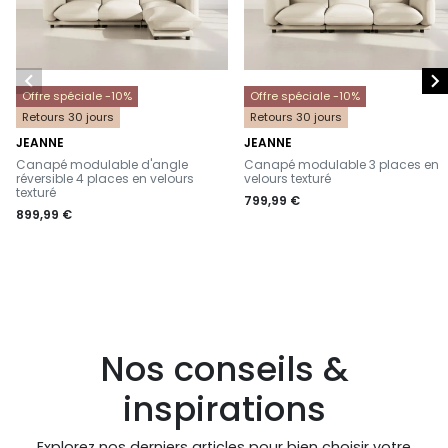


Offre spéciale -10%
Offre spéciale -10%
Retours 30 jours
Retours 30 jours
JEANNE
JEANNE
-
-
Canapé modulable d'angle
Canapé modulable 3 places en
réversible 4 places en velours
velours texturé
texturé
799,99 €
899,99 €
Nos conseils &
inspirations
Explorez nos derniers articles pour bien choisir votre