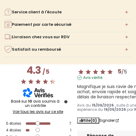
Service client à l'écoute
Paiement par carte sécurisé
Livraison chez vous sur RDV
Satisfait ou remboursé
4.3
5
/
5
/
5
Avis vérifié
Magnifique je suis ravie de 
achat, envoie rapide et soig
délais de livraison respecte
Basé sur
10
avis soumis à
Avis du
15/06/2026
, suite à un
un contrôle
expérience du
19/05/2026
par
Voir tous les avis sur ce site
Utile
(0)
Signaler
5
étoiles
7
4
étoiles
1
Réponse de