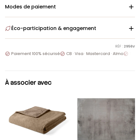
Modes de paiement

Éco-participation & engagement

RÉF :
2956V
Paiement 100% sécurisé
CB · Visa · Mastercard · Alma
Servi



À associer avec