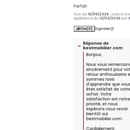
Parfait
Avis du
16/05/2026
, suite à un
expérience du
12/03/2026
par
Utile
(0)
Signaler
Réponse de
bestmobilier.com
Bonjour,

Nous vous remercions
sincèrement pour vot
retour enthousiaste e
sommes ravis 
d'apprendre que vous
êtes satisfait de votre
achat. Votre 
satisfaction est notre
priorité, et nous 
espérons vous revoir 
bientôt sur 
bestmobilier.com.

Cordialement.
