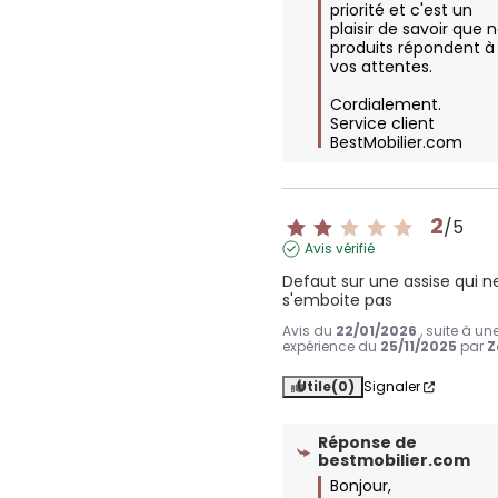
priorité et c'est un 
plaisir de savoir que n
produits répondent à 
vos attentes. 

Cordialement.

Service client 
BestMobilier.com
2
/
5
Avis vérifié
Defaut sur une assise qui ne
s'emboite pas
Avis du
22/01/2026
, suite à un
expérience du
25/11/2025
par
Z
Utile
(0)
Signaler
Réponse de
bestmobilier.com
Bonjour,
