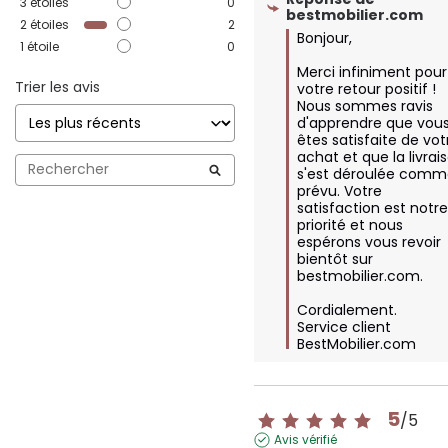
3
étoiles
0
bestmobilier.com
2
étoiles
2
Bonjour,

1
étoile
0
Merci infiniment pour 
Trier les avis
votre retour positif ! 
Nous sommes ravis 
d'apprendre que vous
êtes satisfaite de votr
achat et que la livrais
s'est déroulée comm
prévu. Votre 
satisfaction est notre
priorité et nous 
espérons vous revoir 
bientôt sur 
bestmobilier.com.

Cordialement.

Service client 
BestMobilier.com
5
/
5
Avis vérifié