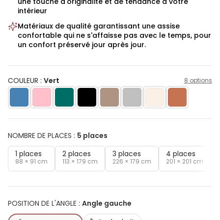
une touche d'originalité et de tendance à votre
intérieur
Matériaux de qualité garantissant une assise
confortable qui ne s'affaisse pas avec le temps, pour
un confort préservé jour après jour.
COULEUR :
Vert
8 options
NOMBRE DE PLACES
:
5 places
1 places
2 places
3 places
4 places
88 × 91 cm
113 × 179 cm
226 × 179 cm
201 × 201 cm
POSITION DE L'ANGLE
:
Angle gauche