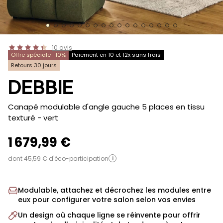
10
avis
Offre spéciale -10%
Paiement en 10 et 12x sans frais
Retours 30 jours
DEBBIE
-
Canapé modulable d'angle gauche 5 places en tissu
texturé
- vert
1 679,99 €
dont 45,59 € d'éco-participation
i
Modulable, attachez et décrochez les modules entre
eux pour configurer votre salon selon vos envies
Un design où chaque ligne se réinvente pour offrir