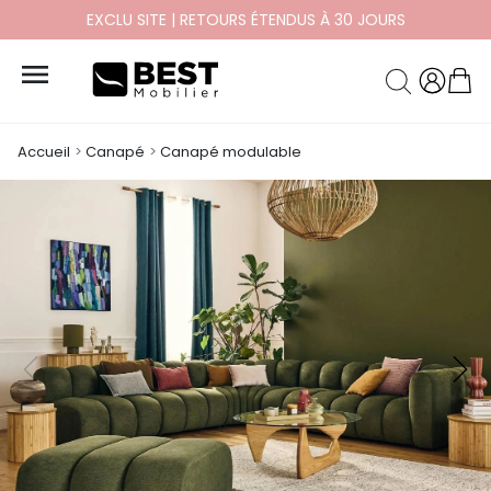
PAYEZ EN 10X ET 12X SANS FRAIS

Accueil
Canapé
Canapé modulable