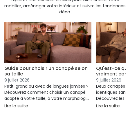
mobilier, aménager votre intérieur et suivre les tendances
déco.
Guide pour choisir un canapé selon
Qu'est-ce qui
sa taille
vraiment conf
9 juillet 2026
9 juillet 2026
Petit, grand ou avec de longues jambes ?
Deux canapés p
Découvrez comment choisir un canapé
identiques sans 
adapté à votre taille, à votre morphologie
Découvrez les cr
et à votre confort.
réellement votre
: Guide pour choisir un canapé selon sa taille
: Qu
Lire la suite
Lire la suite
votre choix.