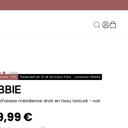
1
avis
éciale -10%
Paiement en 10 et 12x sans frais
Livraison offerte
BBIE
d'assise méridienne droit en tissu texturé
- noir
9,99 €