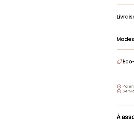
Livrai
Modes
Éco
Paiem

Servic

À ass