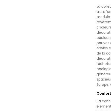
La colle
transfor
module d
revêteme
chaleur
décorat
couleurs
pouvez 
envies e
de la c
décorat
rachete
écologi
généreus
spacieus
Europe, 
Confort
Sa conc
élément