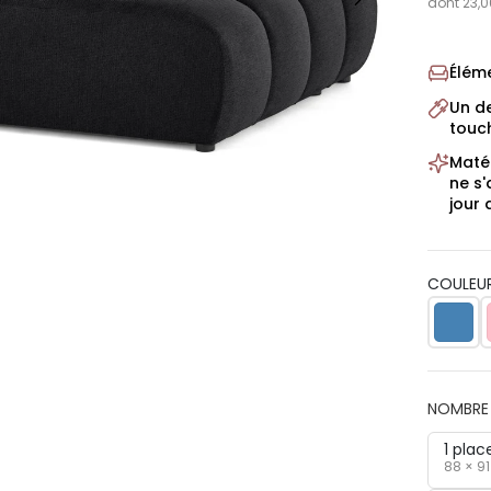
dont 23,0
Élém
Un de
touch
Matér
ne s'
jour 
COULEUR
NOMBRE 
1 plac
88 × 9