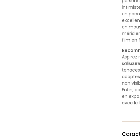
personn
intimis
en panne
excellen
en mous
méridie
film en 
Recomm
Aspirez
salissur
tenaces
adaptés 
non visib
Enfin, p
en expos
avec le
Caract