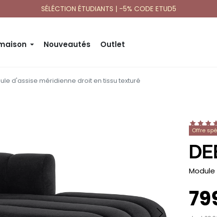
SÉLÉCTION ÉTUDIANTS | -5% CODE ETUD5
 maison
Nouveautés
Outlet
le d'assise méridienne droit en tissu texturé
Offre sp
DE
-
Module 
79