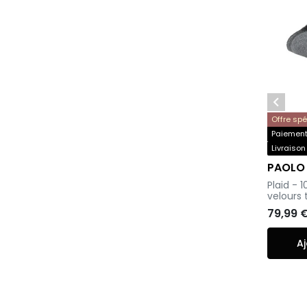

Offre sp
Paiement 
Livraison
PAOLO
-
Plaid - 
velours 
79,99 
Aj