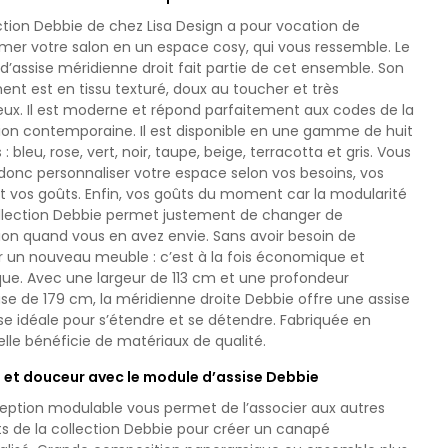
ction Debbie de chez Lisa Design a pour vocation de
mer votre salon en un espace cosy, qui vous ressemble. Le
’assise méridienne droit fait partie de cet ensemble. Son
nt est en tissu texturé, doux au toucher et très
eux. Il est moderne et répond parfaitement aux codes de la
ion contemporaine. Il est disponible en une gamme de huit
 : bleu, rose, vert, noir, taupe, beige, terracotta et gris. Vous
donc personnaliser votre espace selon vos besoins, vos
t vos goûts. Enfin, vos goûts du moment car la modularité
ollection Debbie permet justement de changer de
ion quand vous en avez envie. Sans avoir besoin de
r un nouveau meuble : c’est à la fois économique et
que. Avec une largeur de 113 cm et une profondeur
e de 179 cm, la méridienne droite Debbie offre une assise
e idéale pour s’étendre et se détendre. Fabriquée en
elle bénéficie de matériaux de qualité.
 et douceur avec le module d’assise Debbie
eption modulable vous permet de l’associer aux autres
s de la collection Debbie pour créer un canapé