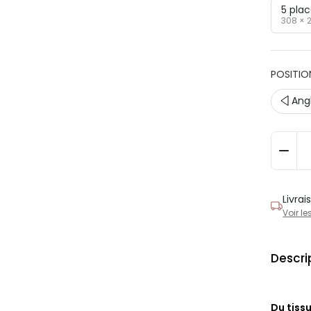
5 pla
308 × 
POSITIO
Ang
Livra
Voir le
Descri
Du tiss