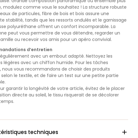
alisé. Grande composition panoramique ou ensemble plus
te, modulez comme vous le souhaitez ! La structure robuste
aux de particules, fibre de bois et bois assure une
te stabilité, tandis que les ressorts ondulés et le garnissage
se polyuréthane offrent un confort incomparable. La
nne peut vous permettre de vous détendre, regarder un
famille ou recevoir vos amis pour un apéro convivial.
andations d’entretien
 régulièrement avec un embout adapté. Nettoyez les
es légères avec un chiffon humide.
Pour les tâches
, nous vous recommandons de choisir des produits
selon le textile, et de faire un test sur une petite partie
le.
our garantir la longévité de votre article, évitez de le placer
ition directe au soleil, le tissu risquerait de se décolorer
 temps.
éristiques techniques
