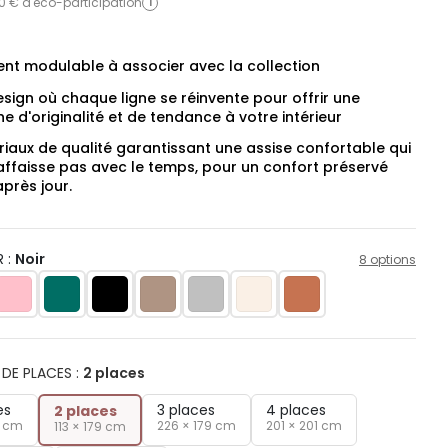
0 € d'éco-participation
i
ent modulable à associer avec la collection
sign où chaque ligne se réinvente pour offrir une
e d'originalité et de tendance à votre intérieur
iaux de qualité garantissant une assise confortable qui
affaisse pas avec le temps, pour un confort préservé
après jour.
 :
Noir
8 options
DE PLACES
:
2 places
es
3 places
4 places
2 places
1 cm
226 × 179 cm
201 × 201 cm
113 × 179 cm