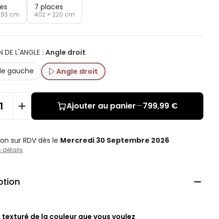
ces
7 places
293 cm
402 × 220 cm
N DE L'ANGLE
:
Angle droit
le gauche
Angle droit
Ajouter au panier
—
799,99 €
ison sur RDV
dès le
Mercredi 30 Septembre 2026
s détails
ption

u texturé de la couleur que vous voulez