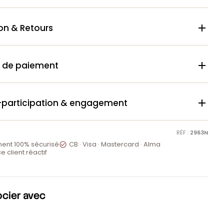
son & Retours

 de paiement

-participation & engagement

RÉF :
2963N
ent 100% sécurisé
CB · Visa · Mastercard · Alma

e client réactif
ocier avec