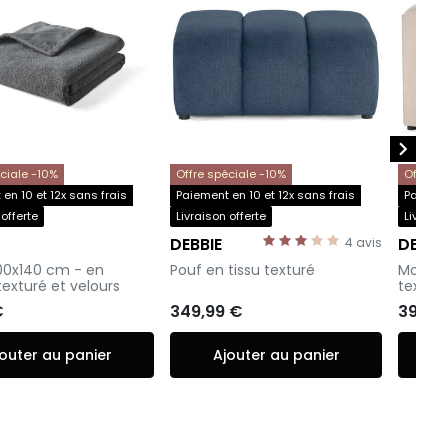

éciale -10%
Offre spéciale -10%
Offre s
en 10 et 12x sans frais
Paiement en 10 et 12x sans frais
Paiemen
 offerte
Livraison offerte
Livraiso
DEBBIE
DEBBI
4
avis
-
-
100x140 cm - en
Pouf en tissu texturé
Module 
texturé et velours
textur
€
349,99 €
399,9
outer au panier
Ajouter au panier