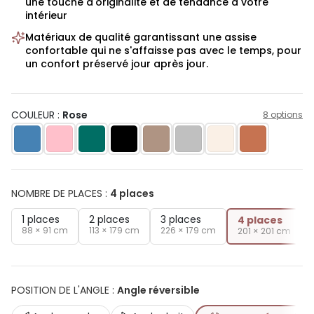
une touche d'originalité et de tendance à votre
intérieur
Matériaux de qualité garantissant une assise
confortable qui ne s'affaisse pas avec le temps, pour
un confort préservé jour après jour.
COULEUR :
Rose
8 options
NOMBRE DE PLACES
:
4 places
1 places
2 places
3 places
4 places
88 × 91 cm
113 × 179 cm
226 × 179 cm
201 × 201 cm
POSITION DE L'ANGLE
:
Angle réversible