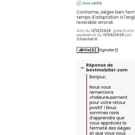
Avis vérifié
Conforme, sièges bien ferm
temps d'adaptation à l'angl
reversible arrondi.
Avis du
11/12/2025
, suite à une
expérience du
11/09/2025
par
Chantal H.
Utile
(0)
Signaler
Réponse de
bestmobilier.com
Bonjour,

Nous vous 
remercions 
chaleureusement 
pour votre retour 
positif ! Nous 
sommes ravis 
d'apprendre que 
vous appréciez la 
fermeté des sièges 
et que vous vous 