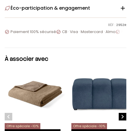
Éco-participation & engagement

RÉF :
2952R
Paiement 100% sécurisé
CB · Visa · Mastercard · Alma
Servi



À associer avec


Offre spéciale -10%
Offre spéciale -10%