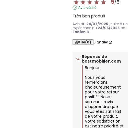
5
/
5
Avis vérifié
Très bon produit
Avis du
24/07/2025
, suite à u
expérience du
24/05/2025
par
Fabien D.
Utile
(0)
Signaler
Réponse de
bestmobilier.com
Bonjour,

Nous vous 
remercions 
chaleureusement 
pour votre retour 
positif ! Nous 
sommes ravis 
d'apprendre que 
vous êtes satisfait 
de votre produit. 
Votre satisfaction 
est notre priorité et 