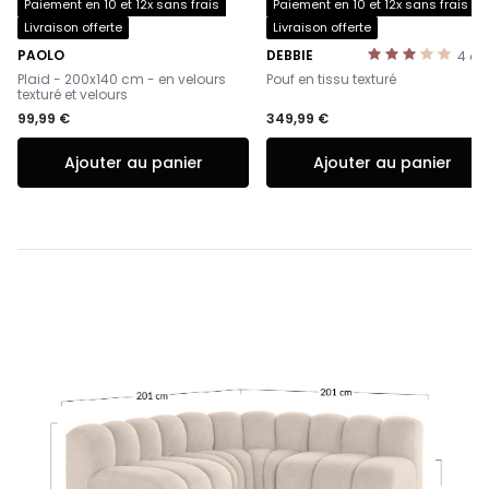
Paiement en 10 et 12x sans frais
Paiement en 10 et 12x sans frais
Livraison offerte
Livraison offerte
PAOLO
DEBBIE
4
av
-
-
Plaid - 200x140 cm - en velours
Pouf en tissu texturé
texturé et velours
99,99 €
349,99 €
Ajouter au panier
Ajouter au panier