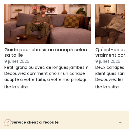
Guide pour choisir un canapé selon
Qu'est-ce qui
sa taille
vraiment conf
9 juillet 2026
9 juillet 2026
Petit, grand ou avec de longues jambes ?
Deux canapés p
Découvrez comment choisir un canapé
identiques sans 
adapté à votre taille, à votre morphologie
Découvrez les cr
et à votre confort.
réellement votre
: Guide pour choisir un canapé selon sa taille
: Qu
Lire la suite
Lire la suite
votre choix.
Service client à l'écoute