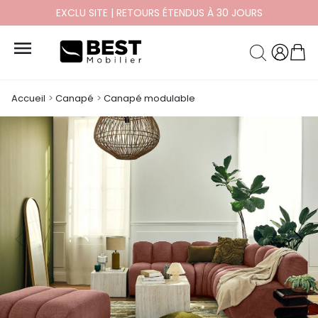
PAYEZ EN 10X ET 12X SANS FRAIS

Accueil
Canapé
Canapé modulable