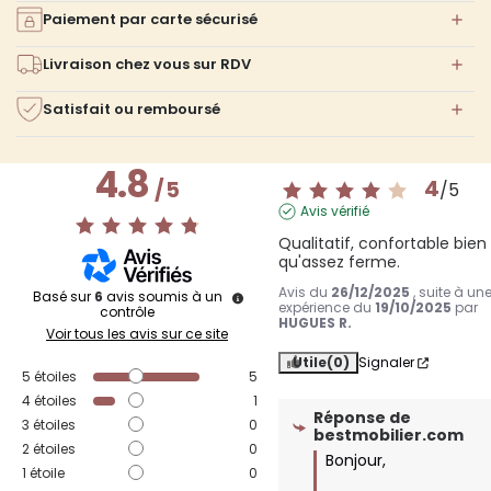
Paiement par carte sécurisé
Livraison chez vous sur RDV
Satisfait ou remboursé
4.8
4
/
5
/
5
Avis vérifié
Qualitatif, confortable bien 
qu'assez ferme.
Avis du
26/12/2025
, suite à un
Basé sur
6
avis soumis à un
expérience du
19/10/2025
par
contrôle
HUGUES R.
Voir tous les avis sur ce site
Utile
(0)
Signaler
5
étoiles
5
4
étoiles
1
Réponse de
3
étoiles
0
bestmobilier.com
2
étoiles
0
Bonjour,

1
étoile
0