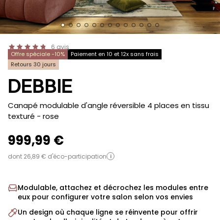
6
avis
Offre spéciale -10%
Paiement en 10 et 12x sans frais
Retours 30 jours
DEBBIE
-
Canapé modulable d'angle réversible 4 places en tissu
texturé
- rose
999,99 €
dont 26,89 € d'éco-participation
i
Modulable, attachez et décrochez les modules entre
eux pour configurer votre salon selon vos envies
Un design où chaque ligne se réinvente pour offrir