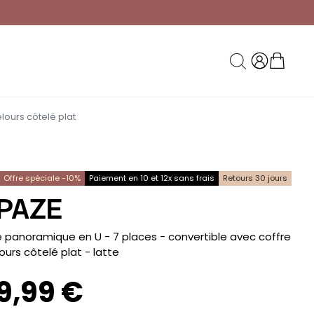
lours côtelé plat
Offre spéciale -10%
Paiement en 10 et 12x sans frais
Retours 30 jours
PAZE
panoramique en U - 7 places - convertible avec coffre
lours côtelé plat
- latte
9,99 €