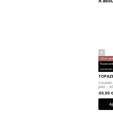
À ass

Offre sp
Paiement 
Livraison
TOPAZ
-
Coussin 
plat - 
49,99 
Aj