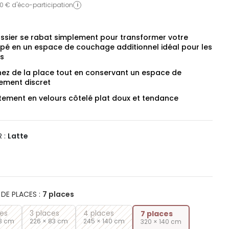
0 € d'éco-participation
i
ossier se rabat simplement pour transformer votre
pé en un espace de couchage additionnel idéal pour les
és
ez de la place tout en conservant un espace de
ement discret
tement en velours côtelé plat doux et tendance
 :
Latte
DE PLACES
:
7 places
ces
3 places
4 places
7 places
83 cm
226 × 83 cm
245 × 140 cm
320 × 140 cm