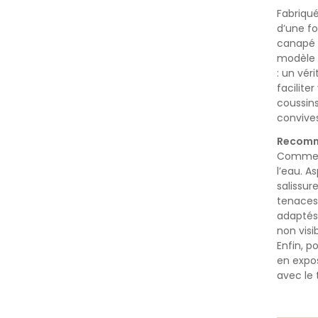
Fabriqué
d’une fo
canapé 
modèle 
: un vér
facilite
coussins
convives
Recomm
Comme 
l’eau.
As
salissur
tenaces
adaptés 
non visib
Enfin, p
en expos
avec le