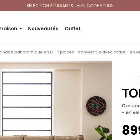
SÉLÉCTION ÉTUDIANTS | -5% CODE ETUD5
 maison
Nouveautés
Outlet
anapé panoramique en U - 7 places - convertible avec coffre - en ve
TO
-
Canapé 
- en ve
89