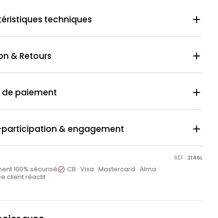
éristiques techniques

son & Retours

 de paiement

-participation & engagement

RÉF :
2146L
ent 100% sécurisé
CB · Visa · Mastercard · Alma

e client réactif