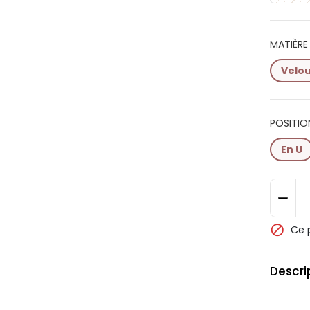
MATIÈRE 
Velou
POSITIO
En U

Ce 
Descri