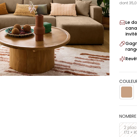
dont 35,0
Le d
cana
invit
Gagn
rang
Revê
COULEUR
NOMBRE 
2 pla
172 × 