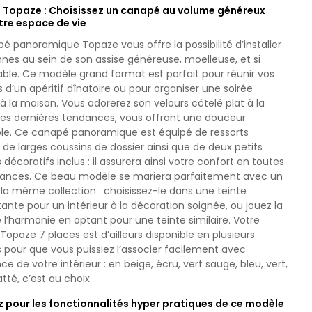
Topaze : Choisissez un canapé au volume généreux
tre espace de vie
é panoramique Topaze vous offre la possibilité d’installer
nes au sein de son assise généreuse, moelleuse, et si
ble. Ce modèle grand format est parfait pour réunir vos
s d’un apéritif dînatoire ou pour organiser une soirée
 la maison. Vous adorerez son velours côtelé plat à la
des dernières tendances, vous offrant une douceur
ble. Ce canapé panoramique est équipé de ressorts
 de larges coussins de dossier ainsi que de deux petits
 décoratifs inclus : il assurera ainsi votre confort en toutes
tances. Ce beau modèle se mariera parfaitement avec un
la même collection : choisissez-le dans une teinte
ante pour un intérieur à la décoration soignée, ou jouez la
 l’harmonie en optant pour une teinte similaire. Votre
opaze 7 places est d’ailleurs disponible en plusieurs
 pour que vous puissiez l’associer facilement avec
ce de votre intérieur : en beige, écru, vert sauge, bleu, vert,
atté, c’est au choix.
 pour les fonctionnalités hyper pratiques de ce modèle