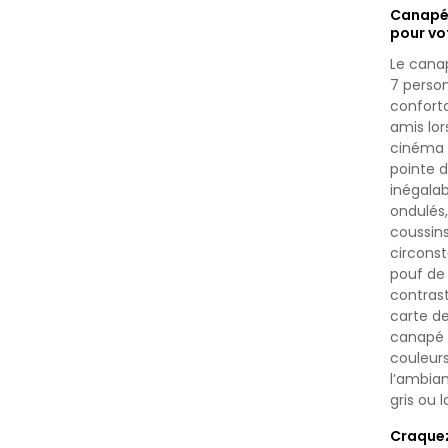
Canapé 
pour vo
Le canap
7 person
conforta
amis lor
cinéma à
pointe 
inégala
ondulés,
coussins
circons
pouf de 
contrast
carte de
canapé T
couleurs
l’ambian
gris ou l
Craquez