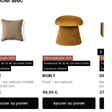
ocier avec

éciale -10%
Offre spéciale -10%
Offre s
en 10 et 12x sans frais
Paiement en 10 et 12x sans frais
Paiemen
 offerte
Livraison offerte
Livraiso
E
BOBLY
DIEG
-
-
- en velours côtelé
Pouf - en velours
Meuble 
40x40 cm
portes 
€
99,99 €
379,9
outer au panier
Ajouter au panier