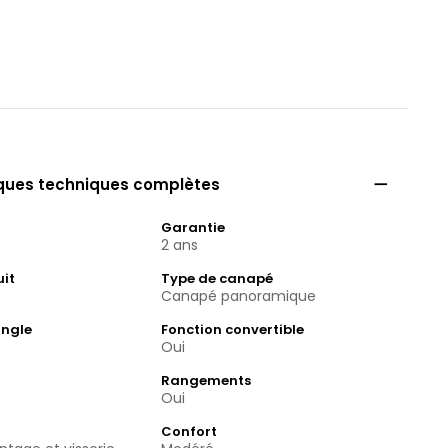

iques techniques complètes
Garantie
2 ans
uit
Type de canapé
Canapé panoramique
angle
Fonction convertible
Oui
Rangements
Oui
Confort