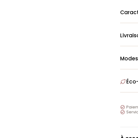
Caract
Livrai
Modes
Éco
Paiem

Servic
