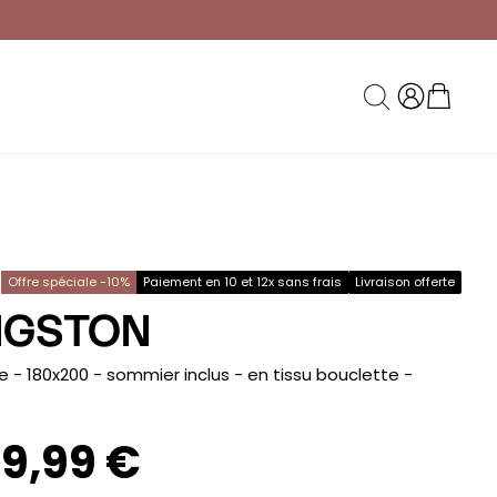
Offre spéciale -10%
Paiement en 10 et 12x sans frais
Livraison offerte
NGSTON
fre - 180x200 - sommier inclus - en tissu bouclette
-
99,99 €