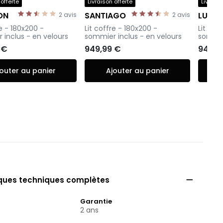
 offerte
Livraison offerte
Livraiso
ON
SANTIAGO
LUCE
2
avis
2
avis
-
-
re - 180x200 -
Lit coffre - 180x200 -
Lit cof
 inclus - en velours
sommier inclus - en velours
sommie
 €
949,99 €
949,9
outer au panier
Ajouter au panier

iques techniques complètes
Garantie
2 ans