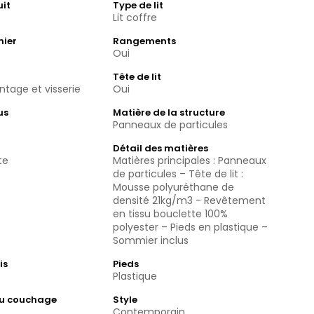
uit
Type de lit
Lit coffre
mier
Rangements
Oui
Tête de lit
tage et visserie
Oui
us
Matière de la structure
Panneaux de particules
Détail des matières
te
Matières principales : Panneaux
de particules – Tête de lit :
Mousse polyuréthane de
densité 21kg/m3 - Revêtement
en tissu bouclette 100%
polyester – Pieds en plastique –
Sommier inclus
is
Pieds
Plastique
du couchage
Style
Contemporain