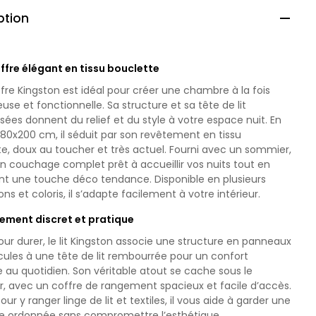
ption

offre élégant en tissu bouclette
offre Kingston est idéal pour créer une chambre à la fois
use et fonctionnelle. Sa structure et sa tête de lit
ées donnent du relief et du style à votre espace nuit. En
180x200 cm, il séduit par son revêtement en tissu
e, doux au toucher et très actuel. Fourni avec un sommier,
 un couchage complet prêt à accueillir vos nuits tout en
nt une touche déco tendance. Disponible en plusieurs
ns et coloris, il s’adapte facilement à votre intérieur.
ement discret et pratique
ur durer, le lit Kingston associe une structure en panneaux
cules à une tête de lit rembourrée pour un confort
 au quotidien. Son véritable atout se cache sous le
, avec un coffre de rangement spacieux et facile d’accès.
pour y ranger linge de lit et textiles, il vous aide à garder une
 ordonnée sans compromettre l’esthétique.