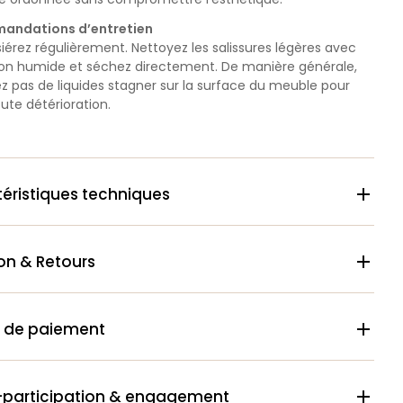
andations d’entretien
érez régulièrement. Nettoyez les salissures légères avec
fon humide et séchez directement. De manière générale,
ez pas de liquides stagner sur la surface du meuble pour
oute détérioration.
éristiques techniques

son & Retours

 de paiement

-participation & engagement
