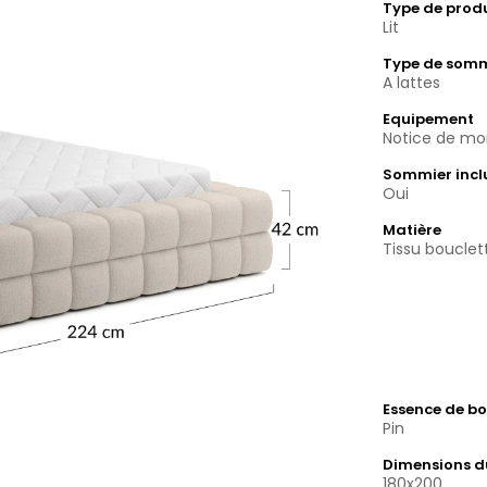
Type de prod
Lit
Type de som
A lattes
Equipement
Notice de mon
Sommier incl
Oui
Matière
Tissu bouclet
Essence de bo
Pin
Dimensions 
180x200