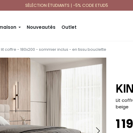
SÉLÉCTION ÉTUDIANTS | -5% CODE ETUD5
 maison
Nouveautés
Outlet
 lit coffre - 180x200 - sommier inclus - en tissu bouclette
KI
-
Lit cof
beige
1 1