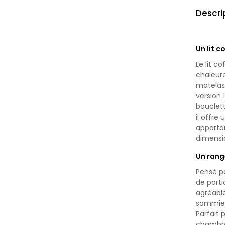
Descri
Un lit c
Le lit c
chaleure
matelass
version 
bouclett
il offre
apporta
dimensio
Un rang
Pensé po
de parti
agréable
sommier
Parfait 
chambre