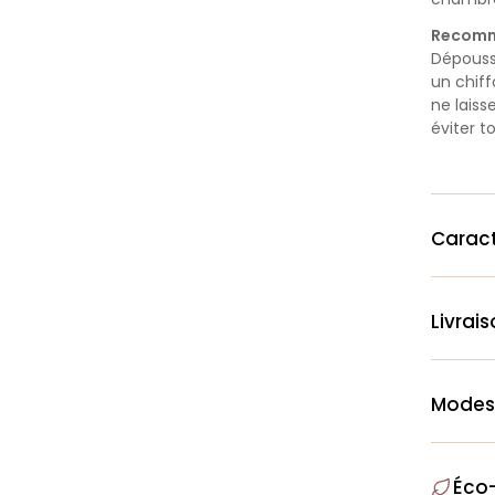
Recomm
Dépoussi
un chif
ne laiss
éviter t
Caract
Livrai
Modes
Éco