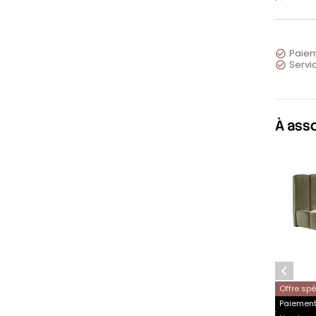
Paiem

Servic

À ass

Offre sp
Paiement 