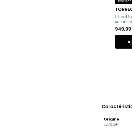
Livraison
TORRE
-
Lit coff
sommier
949,99
Aj
Caractérist
Origine
Europe