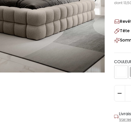
dont 13,5
Revê
Tête 
Sommi
COULEUR
Livra
Voir le