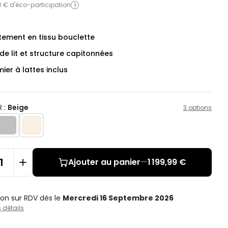
0 € d'éco-participation
i
tement en tissu bouclette
de lit et structure capitonnées
er à lattes inclus
 :
Beige
3 options
Ajouter au panier
—
1 199,99 €
ison sur RDV
dès le
Mercredi 16 Septembre 2026
s détails