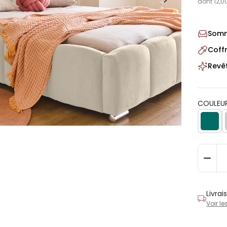
dont 12,0
Sommi
Coff
Revê
COULEUR
Livra
Voir le