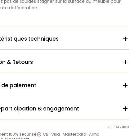
ez pas de liquides stagner sur la surface du meuble pour
oute détérioration.
éristiques techniques

son & Retours

 de paiement

-participation & engagement

RÉF :
1424BEI
ent 100% sécurisé
CB · Visa · Mastercard · Alma
