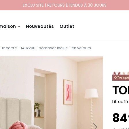
EXCLU SITE | RETOURS ÉTENDUS À 30 JOURS
 maison
Nouveautés
Outlet
 lit coffre - 140x200 - sommier inclus - en velours
Offre sp
TO
-
Lit coff
84