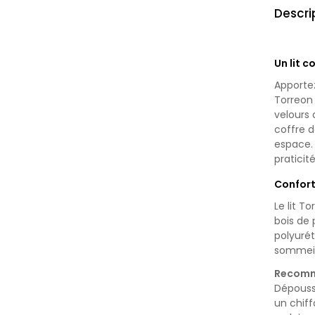
Descri
Un lit 
Apporte
Torreon
velours
coffre 
espace. 
praticit
Confort
Le lit T
bois de
polyuré
sommeil 
Recomm
Dépoussi
un chif