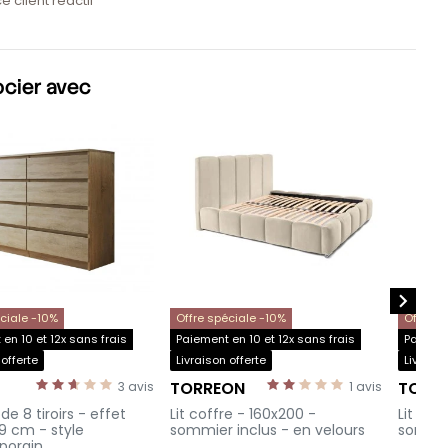
e client réactif
ocier avec

éciale -10%
Offre spéciale -10%
Offre s
en 10 et 12x sans frais
Paiement en 10 et 12x sans frais
Paiemen
 offerte
Livraison offerte
Livraiso
TORREON
TORR
3
avis
1
avis
-
-
 8 tiroirs - effet
Lit coffre - 160x200 -
Lit cof
39 cm - style
sommier inclus - en velours
sommie
porain