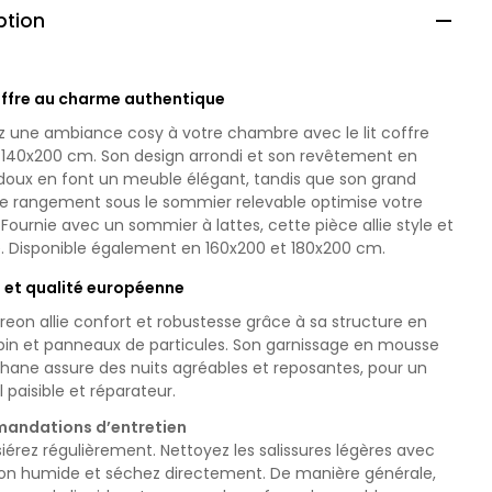
ption

coffre au charme authentique
z une ambiance cosy à votre chambre avec le lit coffre
 140x200 cm. Son design arrondi et son revêtement en
 doux en font un meuble élégant, tandis que son grand
de rangement sous le sommier relevable optimise votre
Fournie avec un sommier à lattes, cette pièce allie style et
é. Disponible également en 160x200 et 180x200 cm.
 et qualité européenne
orreon allie confort et robustesse grâce à sa structure en
 pin et panneaux de particules. Son garnissage en mousse
thane assure des nuits agréables et reposantes, pour un
paisible et réparateur.
andations d’entretien
érez régulièrement. Nettoyez les salissures légères avec
fon humide et séchez directement. De manière générale,