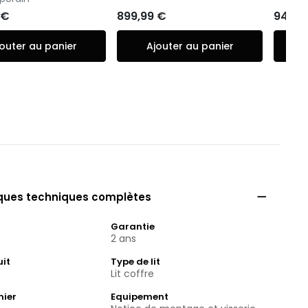
 €
899,99 €
949,9
outer au panier
Ajouter au panier

iques techniques complètes
Garantie
2 ans
uit
Type de lit
Lit coffre
mier
Equipement