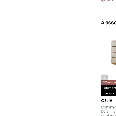
Servic

À ass

Offre sp
Paiement 
Livraison
CELIA
-
Commode
bois - 1
contem