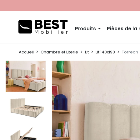
Produits
Pièces de la
Accueil
Chambre et Literie
Lit
Lit 140x190
Torreon -