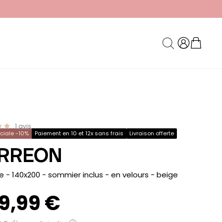
1
avis
éciale -10%
Paiement en 10 et 12x sans frais
Livraison offerte
RREON
re - 140x200 - sommier inclus - en velours
- beige
9,99 €