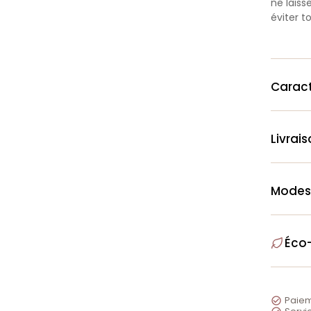
ne laiss
éviter t
Caract
Livrai
Modes
Éco
Paiem
