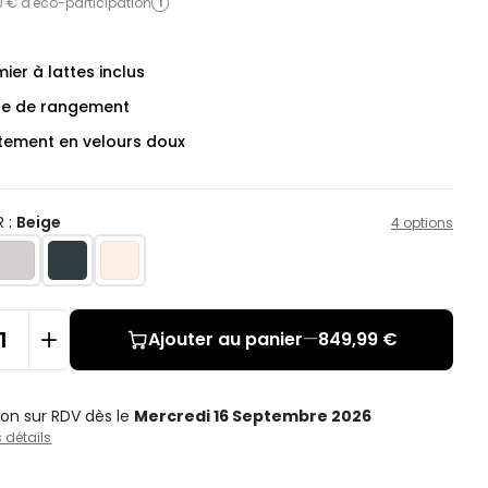
0 € d'éco-participation
i
er à lattes inclus
re de rangement
tement en velours doux
 :
Beige
4 options
Ajouter au panier
—
849,99 €
ison sur RDV
dès le
Mercredi 16 Septembre 2026
s détails