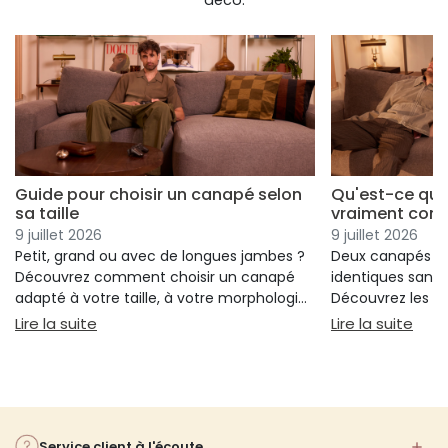
Guide pour choisir un canapé selon
Qu'est-ce qui
sa taille
vraiment conf
9 juillet 2026
9 juillet 2026
Petit, grand ou avec de longues jambes ?
Deux canapés p
Découvrez comment choisir un canapé
identiques sans 
adapté à votre taille, à votre morphologie
Découvrez les cr
et à votre confort.
réellement votre
: Guide pour choisir un canapé selon sa taille
: Qu
Lire la suite
Lire la suite
votre choix.
Service client à l'écoute