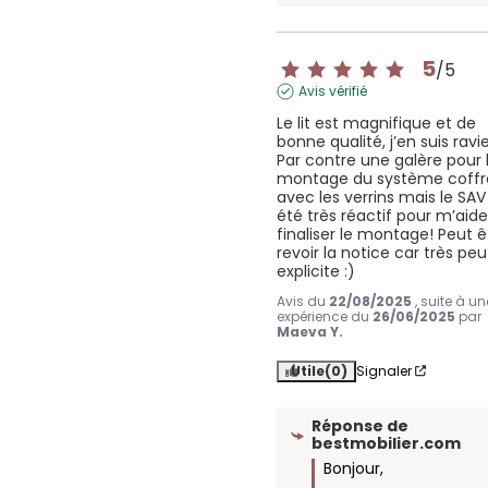
5
/
5
Avis vérifié
Le lit est magnifique et de 
bonne qualité, j’en suis ravie 
Par contre une galère pour l
montage du système coffre
avec les verrins mais le SAV 
été très réactif pour m’aider
finaliser le montage! Peut êt
revoir la notice car très peu 
explicite :)
Avis du
22/08/2025
, suite à un
expérience du
26/06/2025
par
Maeva Y.
Utile
(0)
Signaler
Réponse de
bestmobilier.com
Bonjour,
