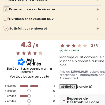
Paiement par carte sécurisé
Livraison chez vous sur RDV
Satisfait ou remboursé
4.3
3
/
5
/
5
Avis vérifié
Montage du lit compliqué ca
la notice n’apporte aucune 
aide
Basé sur
3
avis soumis à un
Avis du
12/09/2025
, suite à un
contrôle
expérience du
28/06/2025
par
Voir tous les avis sur ce site
Alexandre J.
5
étoiles
2
Utile
(0)
Signaler
4
étoiles
0
3
étoiles
1
Réponse de
2
étoiles
0
bestmobilier.com