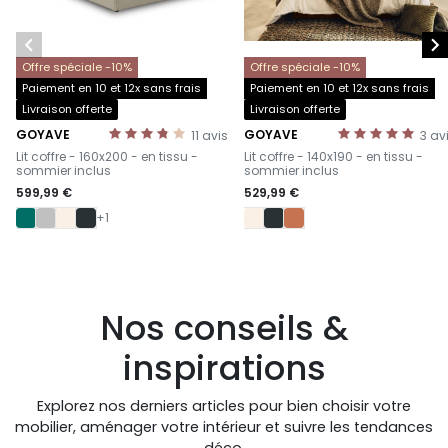


Offre spéciale -10%
Offre spéciale -10%
Paiement en 10 et 12x sans frais
Paiement en 10 et 12x sans frais
Livraison offerte
Livraison offerte
GOYAVE
GOYAVE
11
avis
3
av
-
-
Lit coffre - 160x200 - en tissu -
Lit coffre - 140x190 - en tissu -
sommier inclus
sommier inclus
599,99 €
529,99 €
+1
Nos conseils &
inspirations
Explorez nos derniers articles pour bien choisir votre
mobilier, aménager votre intérieur et suivre les tendances
déco.