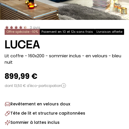
3
avis
Offre spéciale -10%
Paiement en 10 et 12x sans frais
Livraison offerte
LUCEA
-
Lit coffre - 160x200 - sommier inclus - en velours
- bleu
nuit
899,99 €
dont 13,50 € d'éco-participation
i
Revêtement en velours doux
Tête de lit et structure capitonnées
Sommier à lattes inclus