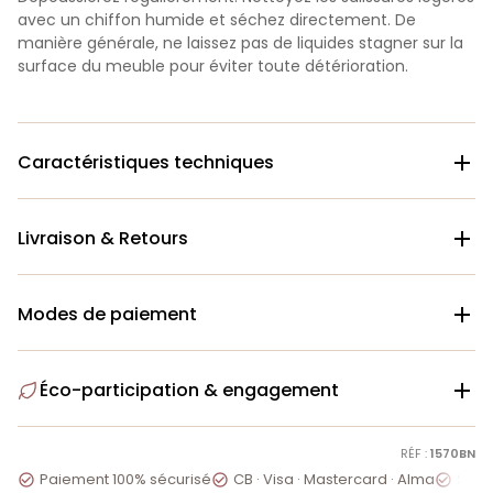
avec un chiffon humide et séchez directement. De
manière générale, ne laissez pas de liquides stagner sur la
surface du meuble pour éviter toute détérioration.
Caractéristiques techniques

Livraison & Retours

Modes de paiement

Éco-participation & engagement

RÉF :
1570BN
Paiement 100% sécurisé
CB · Visa · Mastercard · Alma
Servi


