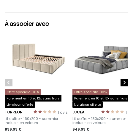
À associer avec


Offre spéciale -10%
Offre spéciale -10%
Paiement en 10 et 12x sans frais
Paiement en 10 et 12x sans frais
Livraison offerte
Livraison offerte
TORREON
LUCEA
1
avis
1
av
-
-
Lit coffre - 160x200 - sommier
Lit coffre - 180x200 - sommier
inclus - en velours
inclus - en velours
899,99 €
949,99 €