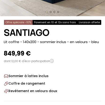
Offre spéciale -10%
Paiement en 10 et 12x sans frais
Livraison offerte
SANTIAGO
-
Lit coffre - 140x200 - sommier inclus - en velours
- bleu
849,99 €
dont 12,00 € d'éco-participation
i
Sommier à lattes inclus
Coffre de rangement
Revêtement en velours doux