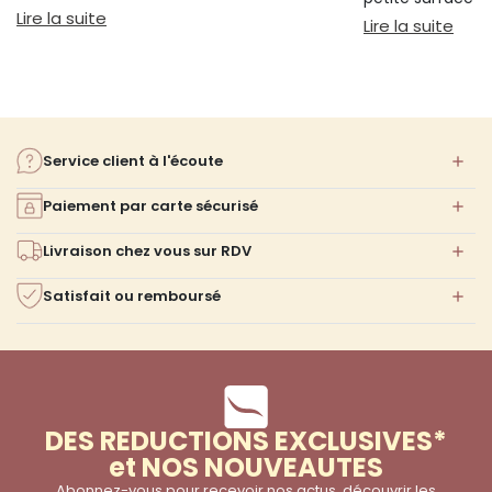
bien s'installer.
: Sieste sur canapé : pourquoi 20 minutes suffi
Lire la suite
confort ni l'espa
: Am
Lire la suite
Service client à l'écoute
Paiement par carte sécurisé
Livraison chez vous sur RDV
Satisfait ou remboursé
DES REDUCTIONS EXCLUSIVES*
et NOS NOUVEAUTES
Abonnez-vous pour recevoir nos actus, découvrir les