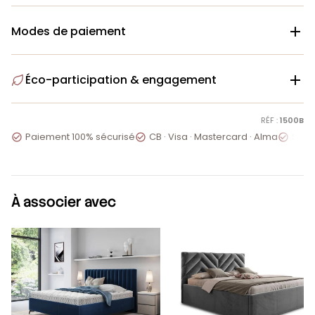
Modes de paiement

Éco-participation & engagement

RÉF :
1500B
Paiement 100% sécurisé
CB · Visa · Mastercard · Alma
Servi



À associer avec