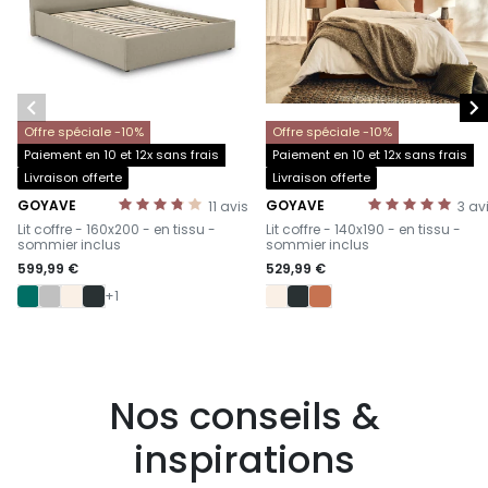


Offre spéciale -10%
Offre spéciale -10%
Paiement en 10 et 12x sans frais
Paiement en 10 et 12x sans frais
Livraison offerte
Livraison offerte
GOYAVE
GOYAVE
11
avis
3
av
-
-
Lit coffre - 160x200 - en tissu -
Lit coffre - 140x190 - en tissu -
sommier inclus
sommier inclus
599,99 €
529,99 €
+1
Nos conseils &
inspirations