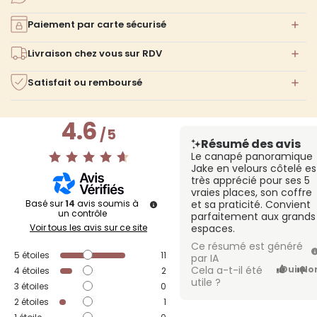
Paiement par carte sécurisé
Livraison chez vous sur RDV
Satisfait ou remboursé
4.6
/
5
Résumé des avis
Le canapé panoramique
Jake en velours côtelé es
très apprécié pour ses 5
vraies places, son coffre
Basé sur
14
avis soumis à
et sa praticité. Convient
un contrôle
parfaitement aux grands
Voir tous les avis sur ce site
espaces.
Ce résumé est généré
5
étoiles
11
par IA
Cela a-t-il été
Oui
No
4
étoiles
2
utile ?
3
étoiles
0
2
étoiles
1