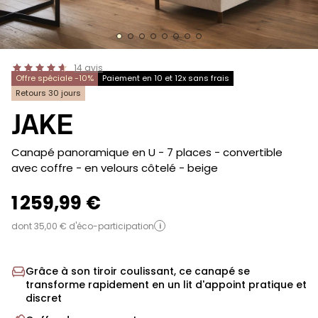
14
avis
Offre spéciale -10%
Paiement en 10 et 12x sans frais
Retours 30 jours
JAKE
-
Canapé panoramique en U - 7 places - convertible
avec coffre - en velours côtelé
- beige
1 259,99 €
dont 35,00 € d'éco-participation
i
Grâce à son tiroir coulissant, ce canapé se
transforme rapidement en un lit d'appoint pratique et
discret