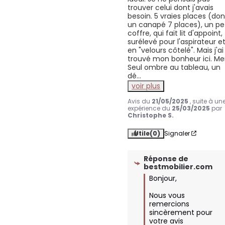
trouver celui dont j'avais 
besoin. 5 vraies places (don
un canapé 7 places), un pet
coffre, qui fait lit d'appoint, 
surélevé pour l'aspirateur et
en "velours côtelé". Mais j'ai 
trouvé mon bonheur ici. Merc
Seul ombre au tableau, un 
dé
...
voir plus
Avis du
21/05/2025
, suite à un
expérience du
25/03/2025
par
Christophe S.
Utile
(0)
Signaler
Réponse de
bestmobilier.com
Bonjour,

Nous vous 
remercions 
sincèrement pour 
votre avis 