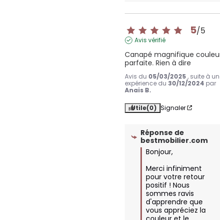
5
/
5
Avis vérifié
Canapé magnifique couleur
parfaite. Rien à dire
Avis du
05/03/2025
, suite à u
expérience du
30/12/2024
par
Anais B.
Utile
(0)
Signaler
Réponse de
bestmobilier.com
Bonjour,

Merci infiniment 
pour votre retour 
positif ! Nous 
sommes ravis 
d'apprendre que 
vous appréciez la 
couleur et le 