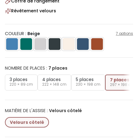
Coffre de rangement
Révêtement velours
COULEUR :
Beige
7 options
NOMBRE DE PLACES
:
7 places
3 places
4 places
5 places
7 places
220 × 89 cm
222 × 148 cm
230 × 198 cm
297 × 198 cm
MATIÈRE DE L'ASSISE
:
Velours côtelé
Velours côtelé