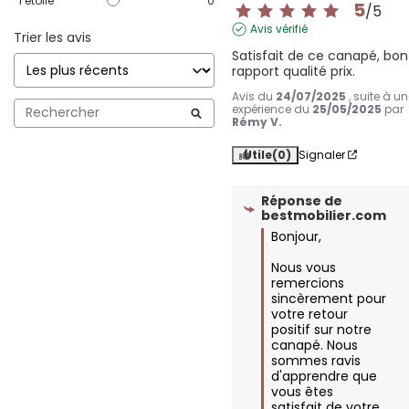
1
étoile
0
5
/
5
Avis vérifié
Trier les avis
Satisfait de ce canapé, bon 
rapport qualité prix.
Avis du
24/07/2025
, suite à u
expérience du
25/05/2025
par
Rémy V.
Utile
(0)
Signaler
Réponse de
bestmobilier.com
Bonjour,  

Nous vous 
remercions 
sincèrement pour 
votre retour 
positif sur notre 
canapé. Nous 
sommes ravis 
d'apprendre que 
vous êtes 
satisfait de votre 