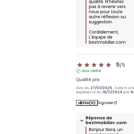
qualité. N'hésitez 
pas à revenir vers 
nous pour toute 
autre réflexion ou 
suggestion.

Cordialement,  

L'équipe de 
bestmobilier.com
5
/
5
Avis vérifié
Qualité prix
Avis du
27/01/2025
, suite à un
expérience du
16/11/2024
par
N
Utile
(0)
Signaler
Réponse de
bestmobilier.com
Bonjour Nora, un 