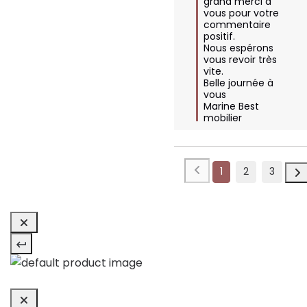
grand merci à 
vous pour votre 
commentaire 
positif. 

Nous espérons 
vous revoir très 
vite. 

Belle journée à 
vous 

Marine Best 
mobilier
1
2
3