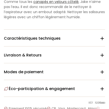
Comme tous les
canapés en velours côtelé
, Jake n’aime
pas l’eau. Il est donc recommandé de le nettoyer à
l’aspirateur avec un embout adapté. Nettoyer les salissures
légères avec un chiffon légèrement humide.
Caractéristiques techniques

Livraison & Retours

Modes de paiement

Éco-participation & engagement

RÉF :
1235BEI
Paiement 100% sécurisé
CB · Visa · Mastercard · Alma
Servi


