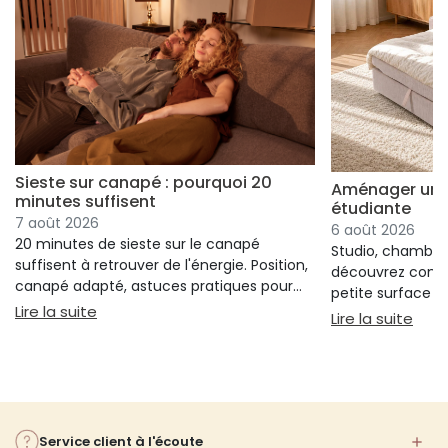
Sieste sur canapé : pourquoi 20
Aménager un s
minutes suffisent
étudiante
7 août 2026
6 août 2026
20 minutes de sieste sur le canapé
Studio, chambre 
suffisent à retrouver de l'énergie. Position,
découvrez comm
canapé adapté, astuces pratiques pour
petite surface à 
bien s'installer.
: Sieste sur canapé : pourquoi 20 minutes suffi
Lire la suite
confort ni l'espa
: Am
Lire la suite
Service client à l'écoute