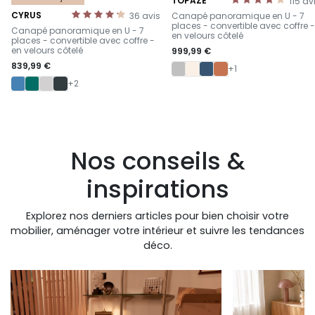
TOPAZE
115
av
-
CYRUS
36
avis
Canapé panoramique en U - 7
-
places - convertible avec coffre -
Canapé panoramique en U - 7
en velours côtelé
places - convertible avec coffre -
en velours côtelé
999,99 €
839,99 €
+1
+2
Nos conseils &
inspirations
Explorez nos derniers articles pour bien choisir votre
mobilier, aménager votre intérieur et suivre les tendances
déco.