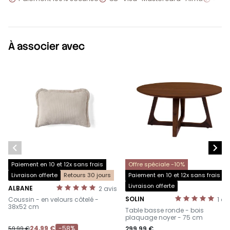
À associer avec


Paiement en 10 et 12x sans frais
Offre spéciale -10%
Livraison offerte
Retours 30 jours
Paiement en 10 et 12x sans frais
Livraison offerte
ALBANE
2
avis
-
SOLIN
Coussin - en velours côtelé -
1
av
-
38x52 cm
Table basse ronde - bois
plaquage noyer - 75 cm
24,99 €
-58%
59,99 €
299,99 €