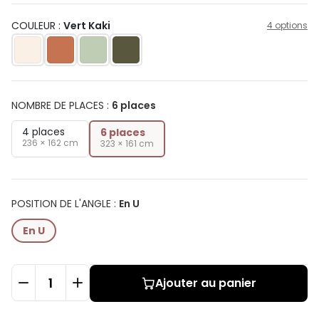
COULEUR :
Vert Kaki
4 options
NOMBRE DE PLACES
:
6 places
4 places
6 places
236 × 162 cm
323 × 161 cm
POSITION DE L'ANGLE
:
En U
En U
Ajouter au panier