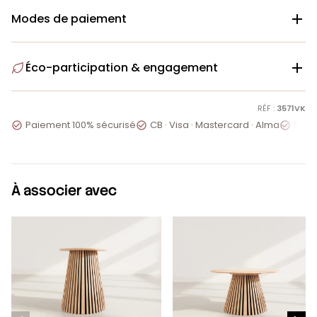
Modes de paiement

Éco-participation & engagement

RÉF :
3571VK
Paiement 100% sécurisé
CB · Visa · Mastercard · Alma
Servi



À associer avec