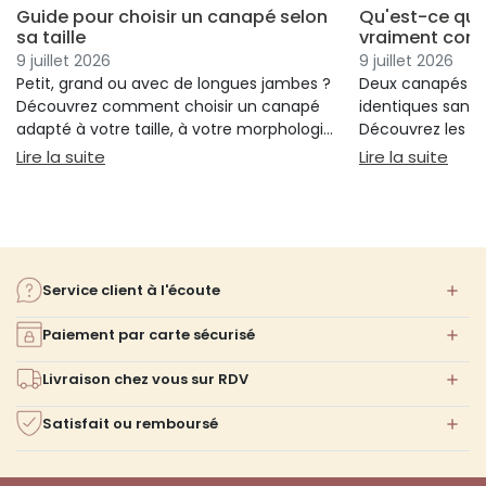
Guide pour choisir un canapé selon
Qu'est-ce qui
sa taille
vraiment conf
9 juillet 2026
9 juillet 2026
Petit, grand ou avec de longues jambes ?
Deux canapés p
Découvrez comment choisir un canapé
identiques sans 
adapté à votre taille, à votre morphologie
Découvrez les cr
et à votre confort.
réellement votre
: Guide pour choisir un canapé selon sa taille
: Qu
Lire la suite
Lire la suite
votre choix.
Service client à l'écoute
Paiement par carte sécurisé
Livraison chez vous sur RDV
Satisfait ou remboursé