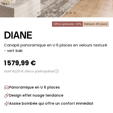
Offre spéciale -10%
Retours 30 jours
DIANE
-
Canapé panoramique en U 6 places en velours texturé
- vert kaki
1 579,99 €
dont 42,00 € d'éco-participation
i
Panoramique en U 6 places
Design effet nuage tendance
Assise bombée qui offre un confort immédiat