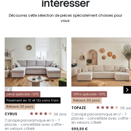
intéresser
Découvrez cette sélection de pièces spécialement choisies pour
vous.


Offre spéciale -10%
Offre spéciale -10%
Paiement en 10 et 12x sans frais
Retours 30 jours
Retours 30 jours
TOPAZE
115
av
-
CYRUS
36
avis
Canapé panoramique en U - 7
-
places - convertible avec coffre -
Canapé panoramique en U - 7
en velours côtelé
places - convertible avec coffre -
en velours côtelé
999,99 €