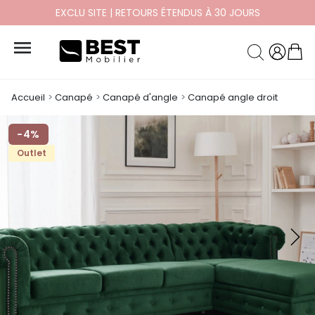
PAYEZ EN 10X ET 12X SANS FRAIS

Accueil
Canapé
Canapé d'angle
Canapé angle droit
-4%
Outlet