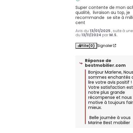
Super contente de mon ach
qualité,  livraison au top, je 
recommande  se site à mill
cent
Avis du
13/01/2025
, suite à un
du
13/11/2024
par
M.S.
Utile
(0)
Signaler
Réponse de
bestmobilier.com
Bonjour Marlene, Nous
sommes enchantés d
lire votre avis positif ! 
Votre satisfaction est
notre plus grande 
récompense et nous 
motive à toujours fair
mieux. 

 Belle journée à vous 

Marine Best mobilier