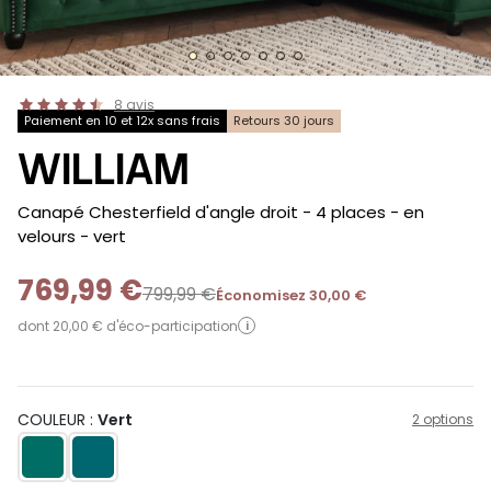
8
avis
Paiement en 10 et 12x sans frais
Retours 30 jours
WILLIAM
-
Canapé Chesterfield d'angle droit - 4 places - en
velours
- vert
769,99 €
799,99 €
Économisez 30,00 €
dont 20,00 € d'éco-participation
i
COULEUR :
Vert
2 options