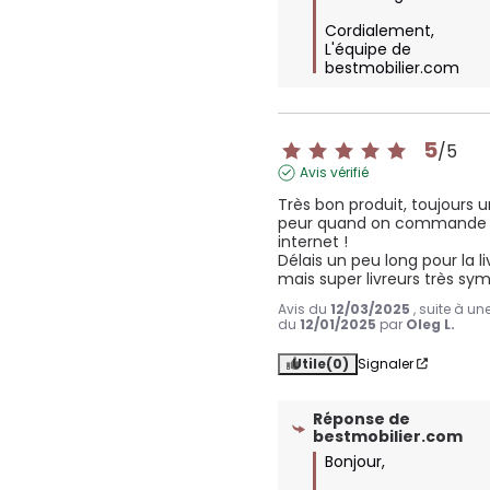
Cordialement,  

L'équipe de 
bestmobilier.com
5
/
5
Avis vérifié
Très bon produit, toujours u
peur quand on commande s
internet !

Délais un peu long pour la li
mais super livreurs très sy
Avis du
12/03/2025
, suite à u
du
12/01/2025
par
Oleg L.
Utile
(0)
Signaler
Réponse de
bestmobilier.com
Bonjour,
