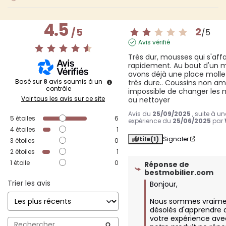
4.5
2
/
5
/
5
Avis vérifié
Très dur, mousses qui s'affa
rapidement. Au bout d'un m
avons déjà une place molle 
Basé sur
8
avis soumis à un
très dure.. Coussins non amo
contrôle
impossible de changer les 
Voir tous les avis sur ce site
ou nettoyer
Avis du
25/09/2025
, suite à un
5
étoiles
6
expérience du
25/06/2025
par
4
étoiles
1
Utile
(1)
Signaler
3
étoiles
0
2
étoiles
1
1
étoile
0
Réponse de
bestmobilier.com
Trier les avis
Bonjour,

Nous sommes vraime
désolés d'apprendre 
votre expérience ave