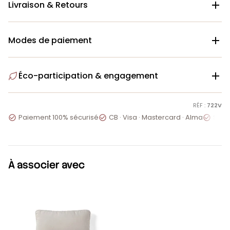
Livraison & Retours

Modes de paiement

Éco-participation & engagement

RÉF :
722V
Paiement 100% sécurisé
CB · Visa · Mastercard · Alma
Servi



À associer avec