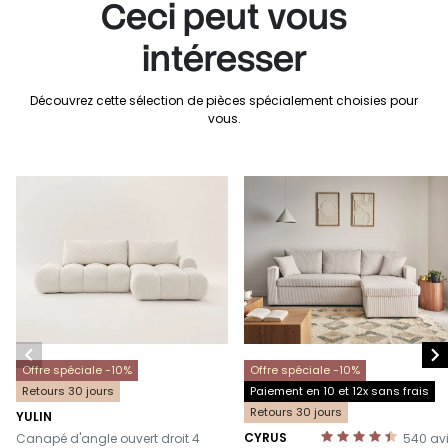
Ceci peut vous
intéresser
Découvrez cette sélection de pièces spécialement choisies pour
vous.


Offre spéciale -10%
Offre spéciale -10%
Retours 30 jours
Paiement en 10 et 12x sans frais
Retours 30 jours
YULIN
-
CYRUS
Canapé d'angle ouvert droit 4
540
av