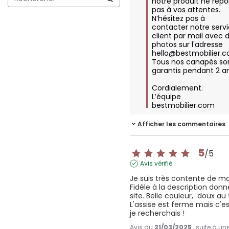
notre produit ne répo
pas à vos attentes. 
N’hésitez pas à 
contacter notre servi
client par mail avec d
photos sur l'adresse 
hello@bestmobilier.c
Tous nos canapés son
garantis pendant 2 an
Cordialement.

L’équipe 
bestmobilier.com
Afficher les commentaires
5
/
5
Avis vérifié
Je suis très contente de mo
Fidèle à la description donné
site. Belle couleur,  doux au 
L'assise est ferme mais c'es
je recherchais !
Avis du
21/03/2025
, suite à u