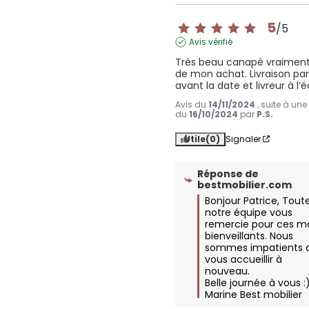
5
/
5
Avis vérifié
Très beau canapé vraiment s
de mon achat. Livraison parf
avant la date et livreur à l’
Avis du
14/11/2024
, suite à un
du
16/10/2024
par
P.S.
Utile
(0)
Signaler
Réponse de
bestmobilier.com
Bonjour Patrice, Toute
notre équipe vous 
remercie pour ces mo
bienveillants. Nous 
sommes impatients d
vous accueillir à 
nouveau. 

Belle journée à vous :) 
Marine Best mobilier