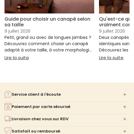
Guide pour choisir un canapé selon
Qu'est-ce qui
sa taille
vraiment conf
9 juillet 2026
9 juillet 2026
Petit, grand ou avec de longues jambes ?
Deux canapés p
Découvrez comment choisir un canapé
identiques sans 
adapté à votre taille, à votre morphologie
Découvrez les cr
et à votre confort.
réellement votre
: Guide pour choisir un canapé selon sa taille
: Qu
Lire la suite
Lire la suite
votre choix.
Service client à l'écoute
Paiement par carte sécurisé
Livraison chez vous sur RDV
Satisfait ou remboursé