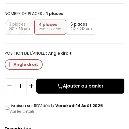
NOMBRE DE PLACES
:
4 places
3 places
5 places
4 places
201 × 88 cm
212 × 212 cm
256 × 172 cm
POSITION DE L'ANGLE
:
Angle droit
Angle droit
Ajouter au panier
Livraison sur RDV
dès le
Vendredi 14 Août 2026
Voir les détails
Description
