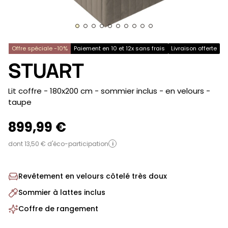
Offre spéciale -10%
Paiement en 10 et 12x sans frais
Livraison offerte
STUART
-
Lit coffre - 180x200 cm - sommier inclus - en velours
-
taupe
899,99 €
dont 13,50 € d'éco-participation
i
Revêtement en velours côtelé très doux
Sommier à lattes inclus
Coffre de rangement