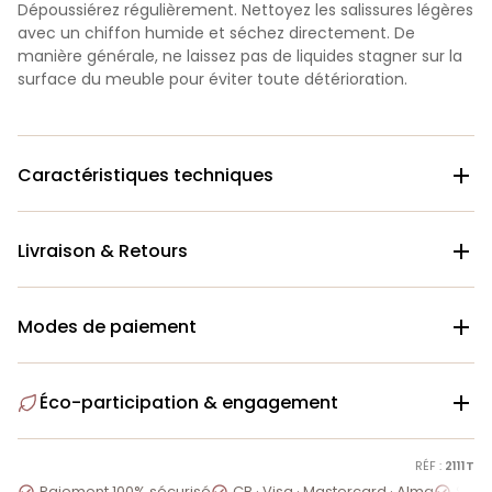
Dépoussiérez régulièrement. Nettoyez les salissures légères
avec un chiffon humide et séchez directement. De
manière générale, ne laissez pas de liquides stagner sur la
surface du meuble pour éviter toute détérioration.
Caractéristiques techniques

Livraison & Retours

Modes de paiement

Éco-participation & engagement

RÉF :
2111T
Paiement 100% sécurisé
CB · Visa · Mastercard · Alma
Servi


