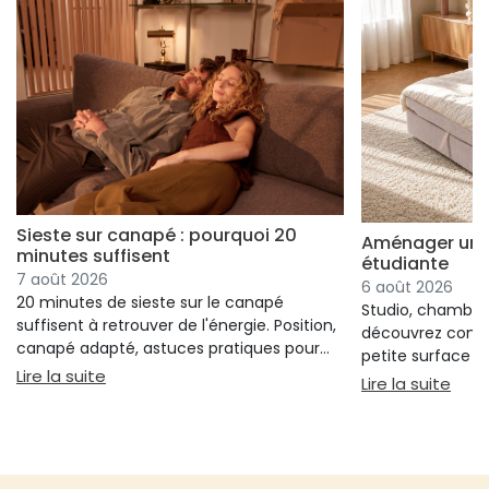
Sieste sur canapé : pourquoi 20
Aménager un s
minutes suffisent
étudiante
7 août 2026
6 août 2026
20 minutes de sieste sur le canapé
Studio, chambre 
suffisent à retrouver de l'énergie. Position,
découvrez comm
canapé adapté, astuces pratiques pour
petite surface à 
bien s'installer.
: Sieste sur canapé : pourquoi 20 minutes suffi
Lire la suite
confort ni l'espa
: Am
Lire la suite