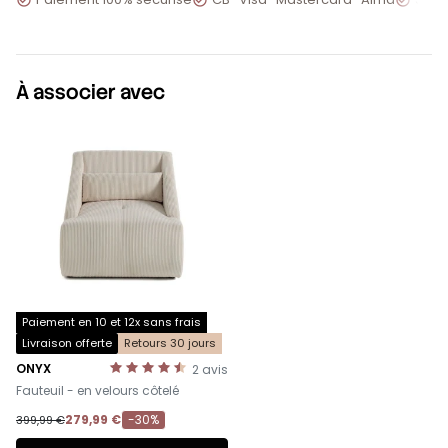
À associer avec
Paiement en 10 et 12x sans frais
Livraison offerte
Retours 30 jours
ONYX
2
avis
-
Fauteuil - en velours côtelé
279,99 €
-30%
399,99 €