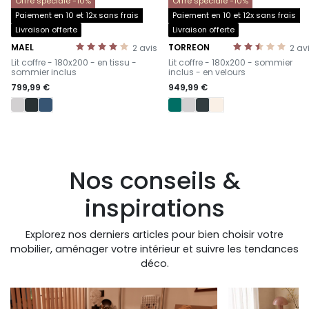
Offre spéciale -10%
Offre spéciale -10%
Paiement en 10 et 12x sans frais
Paiement en 10 et 12x sans frais
Livraison offerte
Livraison offerte
MAEL
TORREON
2
avis
2
av
-
-
Lit coffre - 180x200 - en tissu -
Lit coffre - 180x200 - sommier
sommier inclus
inclus - en velours
799,99 €
949,99 €
Nos conseils &
inspirations
Explorez nos derniers articles pour bien choisir votre
mobilier, aménager votre intérieur et suivre les tendances
déco.