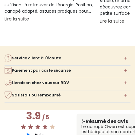
Studio, chambre 
suffisent à retrouver de l'énergie. Position,
découvrez comm
canapé adapté, astuces pratiques pour
petite surface à 
bien s'installer.
: Sieste sur canapé : pourquoi 20 minutes suffi
Lire la suite
confort ni l'espa
: Am
Lire la suite
Service client à l'écoute
Paiement par carte sécurisé
Livraison chez vous sur RDV
Satisfait ou remboursé
3.9
/
5
Résumé des avis
Le canapé Owen est appr
esthétique et son confor