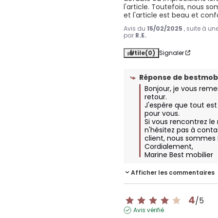
l'article. Toutefois, nous 
et l'article est beau et confo
Avis du
15/02/2025
, suite à u
par
R.E.
Utile
(0)
Signaler
Réponse de
bestmobi
Bonjour, je vous remer
retour. 

J'espère que tout est 
pour vous.

Si vous rencontrez le
n'hésitez pas à conta
client, nous sommes là
Cordialement, 

Marine Best mobilier
Afficher les commentaires
4
/
5
Avis vérifié