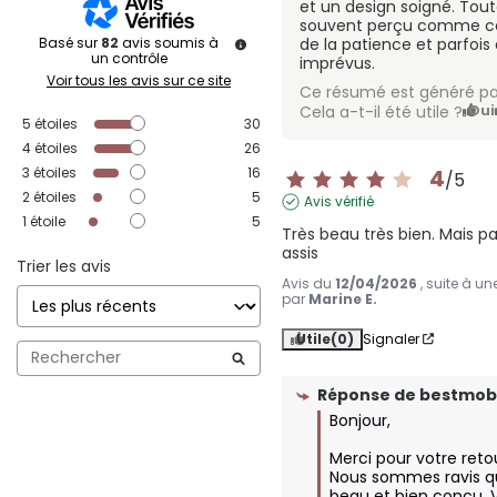
et un design soigné. Tout
souvent perçu comme co
Basé sur
82
avis soumis à
de la patience et parfoi
un contrôle
imprévus.
Voir tous les avis sur ce site
Ce résumé est généré pa
Cela a-t-il été utile ?
Oui
5
étoiles
30
4
étoiles
26
3
étoiles
16
4
/
5
2
étoiles
5
Avis vérifié
1
étoile
5
Très beau très bien. Mais pa
assis
Trier les avis
Avis du
12/04/2026
, suite à u
par
Marine E.
Utile
(0)
Signaler
Réponse de
bestmobi
Bonjour,

Merci pour votre retou
Nous sommes ravis que
beau et bien conçu. 