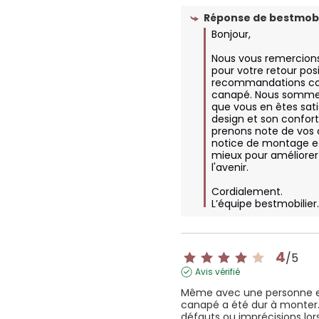
Réponse de
bestmobi
Bonjour,

Nous vous remercion
pour votre retour posit
recommandations con
canapé. Nous sommes 
que vous en êtes satis
design et son confort
prenons note de vos 
notice de montage et
mieux pour améliorer
l'avenir. 

Cordialement.

L’équipe bestmobilie
4
/
5
Avis vérifié
Même avec une personne ex
canapé a été dur à monter. Il
défauts ou imprécisions lors