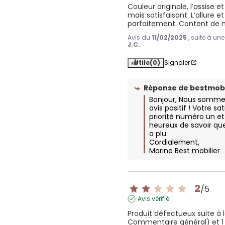
Couleur originale, l’assise e
mais satisfaisant. L’allure 
parfaitement. Content de
Avis du
11/02/2025
, suite à un
J.C.
Utile
(0)
Signaler
Réponse de
bestmobi
Bonjour, Nous sommes 
avis positif ! Votre sa
priorité numéro un e
heureux de savoir que
a plu.  

Cordialement, 

Marine Best mobilier
2
/
5
Avis vérifié
Produit défectueux suite à la
Commentaire général) et 1 vi