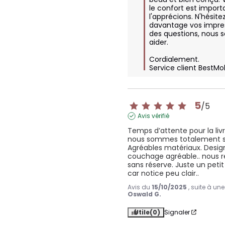
le confort est importa
l'apprécions. N'hésite
davantage vos impres
des questions, nous 
aider.

Cordialement.

Service client BestMo
5
/
5
Avis vérifié
Temps d’attente pour la livr
nous sommes totalement sat
Agréables matériaux. Design
couchage agréable.. nous 
sans réserve. Juste un petit
car notice peu clair..
Avis du
15/10/2025
, suite à un
Oswald G.
Utile
(0)
Signaler