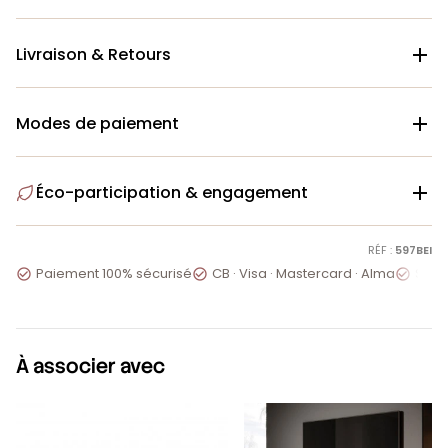
Livraison & Retours

Modes de paiement

Éco-participation & engagement

RÉF :
597BEI
Paiement 100% sécurisé
CB · Visa · Mastercard · Alma
Servi



À associer avec