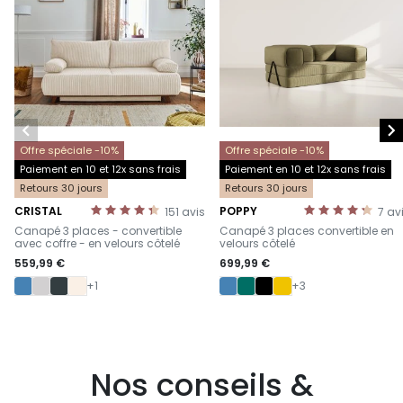


Offre spéciale -10%
Offre spéciale -10%
Paiement en 10 et 12x sans frais
Paiement en 10 et 12x sans frais
Retours 30 jours
Retours 30 jours
CRISTAL
POPPY
151
avis
7
av
-
-
Canapé 3 places - convertible
Canapé 3 places convertible en
avec coffre - en velours côtelé
velours côtelé
559,99 €
699,99 €
+1
+3
Nos conseils &