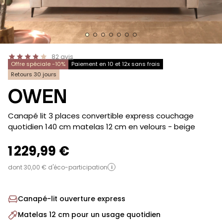
82
avis
Offre spéciale -10%
Paiement en 10 et 12x sans frais
Retours 30 jours
OWEN
-
Canapé lit 3 places convertible express couchage
quotidien 140 cm matelas 12 cm en velours
- beige
1 229,99 €
dont 30,00 € d'éco-participation
i
Canapé-lit ouverture express
Matelas 12 cm pour un usage quotidien