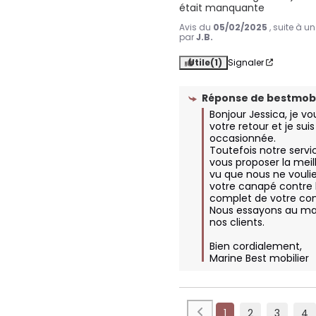
était manquante
Avis du
05/02/2025
, suite à 
par
J.B.
Utile
(1)
Signaler
Réponse de
bestmobi
Bonjour Jessica, je vo
votre retour et je sui
occasionnée. 

Toutefois notre servic
vous proposer la meill
vu que nous ne voulie
votre canapé contre
complet de votre co
Nous essayons au max
nos clients. 

Bien cordialement, 

Marine Best mobilier
1
2
3
4