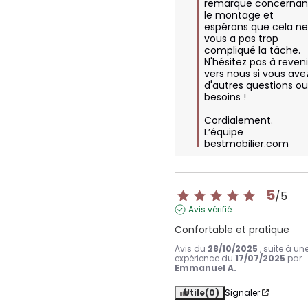
remarque concernant
le montage et 
espérons que cela ne
vous a pas trop 
compliqué la tâche. 
N'hésitez pas à revenir
vers nous si vous avez
d'autres questions ou
besoins !

Cordialement.

L’équipe 
bestmobilier.com
5
/
5
Avis vérifié
Confortable et pratique
Avis du
28/10/2025
, suite à un
expérience du
17/07/2025
par
Emmanuel A.
Utile
(0)
Signaler