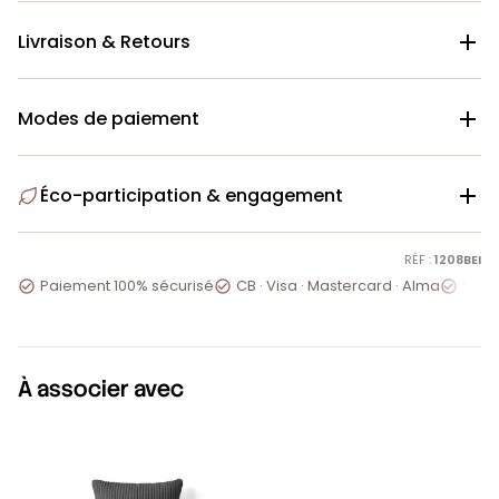
Livraison & Retours

Modes de paiement

Éco-participation & engagement

RÉF :
1208BEI
Paiement 100% sécurisé
CB · Visa · Mastercard · Alma
Servi



À associer avec