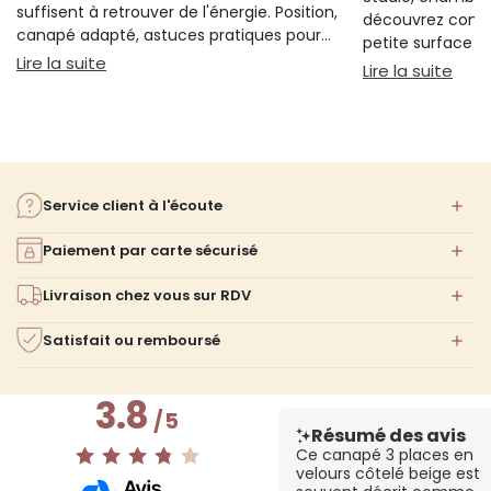
suffisent à retrouver de l'énergie. Position,
découvrez comm
canapé adapté, astuces pratiques pour
petite surface à 
bien s'installer.
: Sieste sur canapé : pourquoi 20 minutes suffi
Lire la suite
confort ni l'espa
: Am
Lire la suite
Service client à l'écoute
Paiement par carte sécurisé
Livraison chez vous sur RDV
Satisfait ou remboursé
3.8
/
5
Résumé des avis
Ce canapé 3 places en
velours côtelé beige est