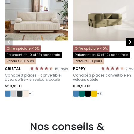


Offre spéciale -10%
Offre spéciale -10%
Paiement en 10 et 12x sans frais
Paiement en 10 et 12x sans frais
Retours 30 jours
Retours 30 jours
CRISTAL
POPPY
151
avis
7
av
-
-
Canapé 3 places - convertible
Canapé 3 places convertible en
avec coffre - en velours côtelé
velours côtelé
559,99 €
699,99 €
+1
+3
Nos conseils &