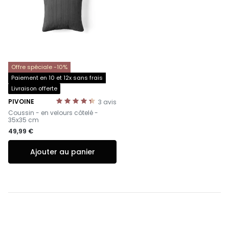
Offre spéciale -10%
Paiement en 10 et 12x sans frais
Livraison offerte
PIVOINE
3
avis
-
Coussin - en velours côtelé -
35x35 cm
49,99 €
Ajouter au panier