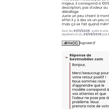
majeur, il correspond à 100% 
description, pas d’odeur au 
déballage.

Juste un peu chiant à mont
effet il y a des vis un peu c
mais ça se fait quand mêm
Avis du
01/11/2025
, suite à une
expérience du
23/09/2025
par
Utile
(0)
Signaler
Réponse de
bestmobilier.com
Bonjour,

Merci beaucoup pour 
votre retour positif ! 
Nous sommes ravis 
d'apprendre que le 
modèle correspond à
vos attentes et que 
l'odeur ne pose pas d
problème. Nous 
prenons note de votre