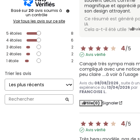
souvent décrit comme
magnifique et apprécié 
Basé sur
20
avis soumis à
son design attrayant.
un contrôle
Ce résumé est généré pa
Voir tous les avis sur ce site
IA
Cela a-t-il été utile ?
Oui
5
étoiles
8
4
étoiles
6
4
3
étoiles
2
/
5
2
étoiles
2
Avis vérifié
1
étoile
2
Canapé très sympa mais m
compliqué avec une notice 
Trier les avis
peu claire ....à voir à l'usage
Avis du
08/08/2026
, suite à u
expérience du
13/04/2026
par
FRANCOISE L.
Utile
(0)
Signaler
4
/
5
Avis vérifié
Très beau modèle, pas de s