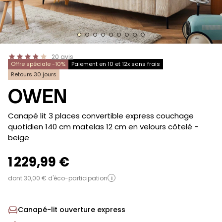
20
avis
Offre spéciale -10%
Paiement en 10 et 12x sans frais
Retours 30 jours
OWEN
-
Canapé lit 3 places convertible express couchage
quotidien 140 cm matelas 12 cm en velours côtelé
-
beige
1 229,99 €
dont 30,00 € d'éco-participation
i
Canapé-lit ouverture express